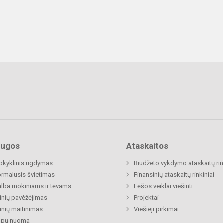
augos
Ataskaitos
okyklinis ugdymas
Biudžeto vykdymo ataskaitų rin
rmalusis švietimas
Finansinių ataskaitų rinkiniai
lba mokiniams ir tėvams
Lėšos veiklai viešinti
nių pavėžėjimas
Projektai
nių maitinimas
Viešieji pirkimai
alpų nuoma