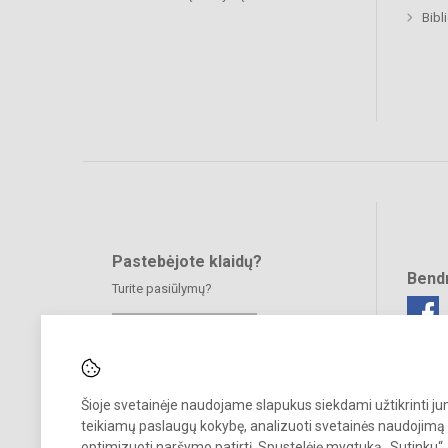
Bibl
Pastebėjote klaidų?
Bend
Turite pasiūlymų?
RAŠYKITE
Šioje svetainėje naudojame slapukus siekdami užtikrinti j
teikiamų paslaugų kokybę, analizuoti svetainės naudojimą 
optimizuoti naršymo patirtį. Spustelėję mygtuką „Sutinku“,