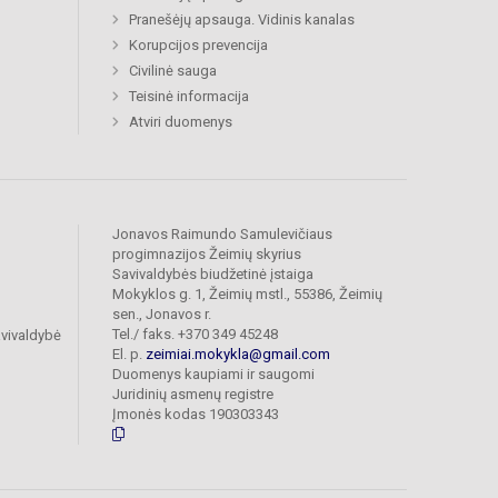
Pranešėjų apsauga. Vidinis kanalas
Korupcijos prevencija
Civilinė sauga
Teisinė informacija
Atviri duomenys
Jonavos Raimundo Samulevičiaus
progimnazijos Žeimių skyrius
Savivaldybės biudžetinė įstaiga
Mokyklos g. 1, Žeimių mstl., 55386, Žeimių
sen., Jonavos r.
Tel./ faks. +370 349 45248
vivaldybė
El. p.
zeimiai.mokykla@gmail.com
Duomenys kaupiami ir saugomi
Juridinių asmenų registre
Įmonės kodas 190303343