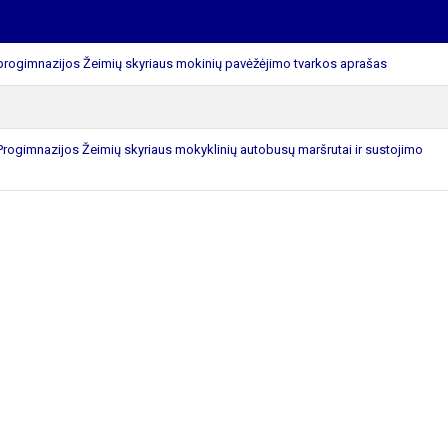
rogimnazijos Žeimių skyriaus mokinių pavėžėjimo tvarkos aprašas
ogimnazijos Žeimių skyriaus mokyklinių autobusų maršrutai ir sustojimo