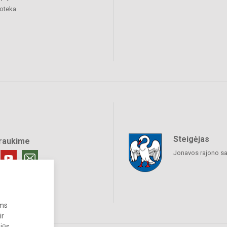
ioteka
Steigėjas
raukime
Jonavos rajono sa
ums
ir
 jūs