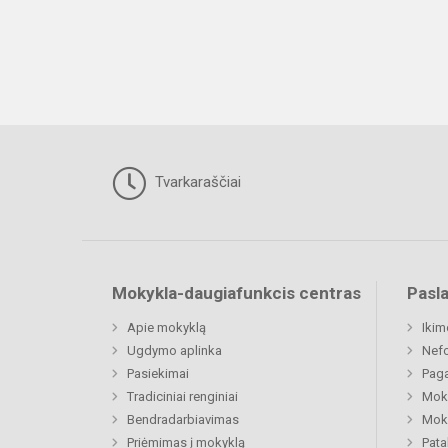
Tvarkaraščiai
Mokykla-daugiafunkcis centras
Pasl
Apie mokyklą
Ikim
Ugdymo aplinka
Nefo
Pasiekimai
Paga
Tradiciniai renginiai
Moki
Bendradarbiavimas
Moki
Priėmimas į mokyklą
Pat