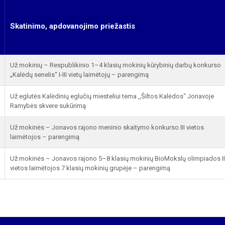
Skatinimo, apdovanojimo priežastis
Už mokinių – Respublikinio 1–4 klasių mokinių kūrybinių darbų konkurso
„Kalėdų senelis“ I-III vietų laimėtojų – parengimą
Už eglutės Kalėdinių eglučių miesteliui tema ,,Šiltos Kalėdos“ Jonavoje
Ramybės skvere sukūrimą
Už mokinės – Jonavos rajono meninio skaitymo konkurso III vietos
laimėtojos – parengimą
Už mokinės – Jonavos rajono 5–8 klasių mokinių BioMokslų olimpiados II
vietos laimėtojos 7 klasių mokinių grupėje – parengimą