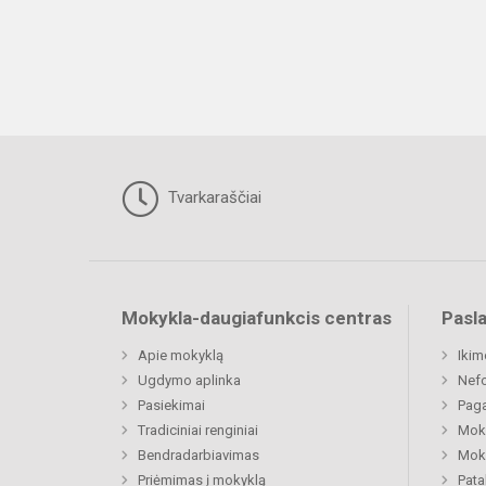
Tvarkaraščiai
Mokykla-daugiafunkcis centras
Pasl
Apie mokyklą
Ikim
Ugdymo aplinka
Nefo
Pasiekimai
Paga
Tradiciniai renginiai
Moki
Bendradarbiavimas
Moki
Priėmimas į mokyklą
Pat