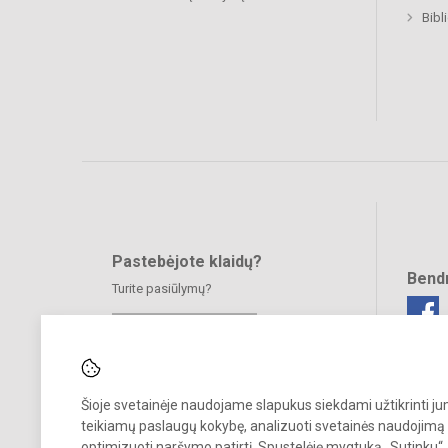
Bibl
Pastebėjote klaidų?
Bend
Turite pasiūlymų?
RAŠYKITE
Šioje svetainėje naudojame slapukus siekdami užtikrinti j
teikiamų paslaugų kokybę, analizuoti svetainės naudojimą 
optimizuoti naršymo patirtį. Spustelėję mygtuką „Sutinku“,