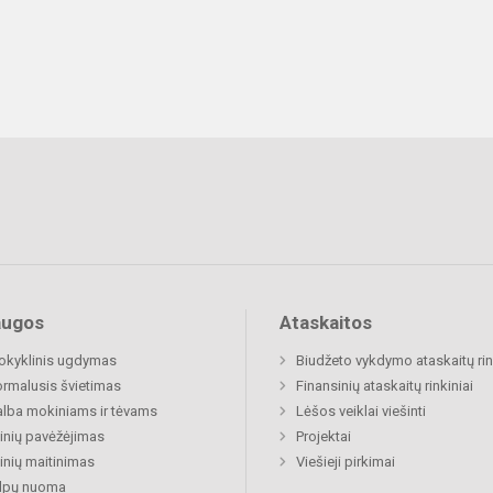
augos
Ataskaitos
okyklinis ugdymas
Biudžeto vykdymo ataskaitų rin
rmalusis švietimas
Finansinių ataskaitų rinkiniai
lba mokiniams ir tėvams
Lėšos veiklai viešinti
nių pavėžėjimas
Projektai
nių maitinimas
Viešieji pirkimai
alpų nuoma