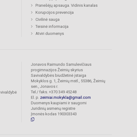
Pranešėjų apsauga. Vidinis kanalas
Korupcijos prevencija
Civilinė sauga
Teisinė informacija
Atviri duomenys
Jonavos Raimundo Samulevičiaus
progimnazijos Žeimių skyrius
Savivaldybės biudžetinė įstaiga
Mokyklos g. 1, Žeimių mstl., 55386, Žeimių
sen., Jonavos r.
Tel./ faks. +370 349 45248
vivaldybė
El. p.
zeimiai.mokykla@gmail.com
Duomenys kaupiami ir saugomi
Juridinių asmenų registre
Įmonės kodas 190303343