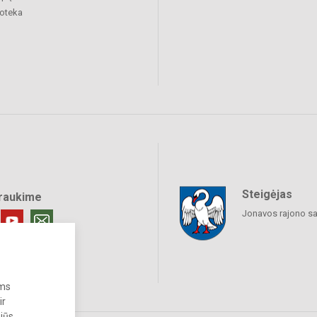
ioteka
Steigėjas
raukime
Jonavos rajono sa
ums
ir
 jūs