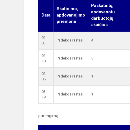
Paskatintų,
Skatinimo,
apdovanotų
Data
apdovanojimo
darbuotojų
priemonė
skaičius
01-
Padėkos raštas
4
03
01-
Padėkos raštas
5
10
02-
Padėkos raštas
1
06
03-
Padėkos raštas
1
19
parengimą