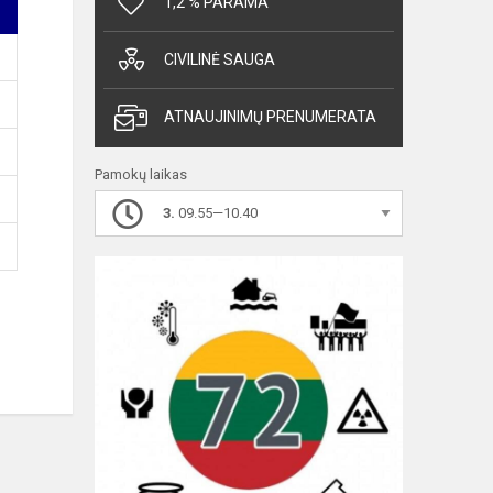
1,2 % PARAMA
CIVILINĖ SAUGA
ATNAUJINIMŲ PRENUMERATA
Pamokų laikas
3.
09.55—10.40