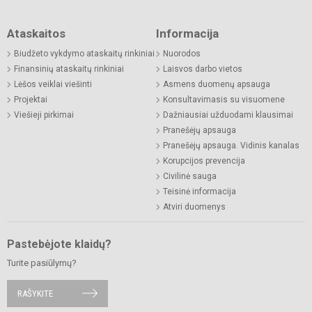
Ataskaitos
Informacija
Biudžeto vykdymo ataskaitų rinkiniai
Nuorodos
Finansinių ataskaitų rinkiniai
Laisvos darbo vietos
Lėšos veiklai viešinti
Asmens duomenų apsauga
Projektai
Konsultavimasis su visuomene
Viešieji pirkimai
Dažniausiai užduodami klausimai
Pranešėjų apsauga
Pranešėjų apsauga. Vidinis kanalas
Korupcijos prevencija
Civilinė sauga
Teisinė informacija
Atviri duomenys
Pastebėjote klaidų?
Turite pasiūlymų?
RAŠYKITE