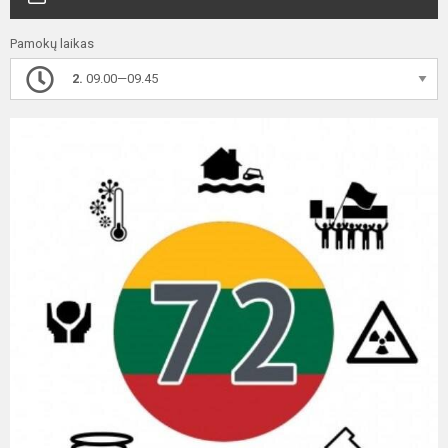
Pamokų laikas
2.
09.00—09.45