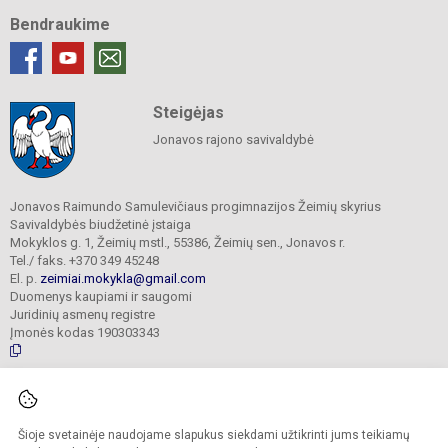
Bendraukime
Steigėjas
Jonavos rajono savivaldybė
Jonavos Raimundo Samulevičiaus progimnazijos Žeimių skyrius
Savivaldybės biudžetinė įstaiga
Mokyklos g. 1, Žeimių mstl., 55386, Žeimių sen., Jonavos r.
Tel./ faks. +370 349 45248
El. p.
zeimiai.mokykla@gmail.com
Duomenys kaupiami ir saugomi
Juridinių asmenų registre
Įmonės kodas 190303343
© 2025. Jonavos Raimundo Samulevičiaus progimnazija Žeimių skyrius. Visos
teisės saugomos.
Šioje svetainėje naudojame slapukus siekdami užtikrinti jums teikiamų
Kopijuoti turinį be raštiško įstaigos administracijos sutikimo griežtai draudžiama.