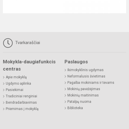
Tvarkaraščiai
Mokykla-daugiafunkcis
Paslaugos
centras
Ikimokyklinis ugdymas
Neformalusis švietimas
Apie mokyklą
Pagalba mokiniams ir tėvams
Ugdymo aplinka
Mokinių pavėžėjimas
Pasiekimai
Mokinių maitinimas
Tradiciniai renginiai
Patalpų nuoma
Bendradarbiavimas
Biblioteka
Priėmimas į mokyklą