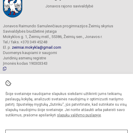
Jonavos rajono savivaldybė
Jonavos Raimundo Samulevičiaus progimnazijos Žeimių skyrius
Savivaldybės biudžetinė įstaiga
Mokyklos g. 1, Žeimių mstl., 55386, Žeimių sen., Jonavos r.
Tel./ faks. +370 349 45248
El. p.
zeimiai.mokykla@gmail.com
Duomenys kaupiami ir saugomi
Juridinių asmenų registre
Įmonės kodas 190303343
© 2025. Jonavos Raimundo Samulevičiaus progimnazija Žeimių skyrius. Visos
teisės saugomos.
Šioje svetainėje naudojame slapukus siekdami užtikrinti jums teikiamų
Kopijuoti turinį be raštiško įstaigos administracijos sutikimo griežtai draudžiama.
paslaugų kokybę, analizuoti svetainės naudojimą ir optimizuoti naršymo
patirtį. Spustelėję mygtuką „Sutinku“, jūs patvirtinate, kad sutinkate su visų
Prieinamumo paraiška
Slapukų politika
slapukų naudojimu šioje svetainėje. Jei norite atšaukti arba pakeisti savo
sutikimus, prašome apsilankyti
slapukų valdymo puslapyje
.
Sumanus būdas atnaujinti
mokyklos interneto
svetainę