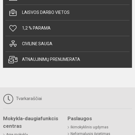
LAISVOS DARBO VIETOS
1,2 % PARAMA
CIVILINĖ SAUGA
ATNAUJINIMŲ PRENUMERATA
Tvarkaraščiai
Mokykla-daugiafunkcis
Paslaugos
centras
Ikimokyklinis ugdymas
Neformalusis švietimas
Apie mokyklą