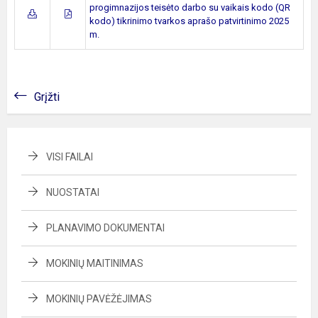
progimnazijos teisėto darbo su vaikais kodo (QR
kodo) tikrinimo tvarkos aprašo patvirtinimo 2025
m.
Grįžti
VISI FAILAI
NUOSTATAI
PLANAVIMO DOKUMENTAI
MOKINIŲ MAITINIMAS
MOKINIŲ PAVĖŽĖJIMAS