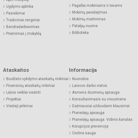
Pagalba mokiniams ir tėvams
Ugdymo aplinka
Mokinių pavėžėjimas
Pasiekimai
Mokinių maitinimas
Tradiciniai renginiai
Patalpų nuoma
Bendradarbiavimas
Biblioteka
Priėmimas į mokyklą
Ataskaitos
Informacija
Biudžeto vykdymo ataskaitų rinkiniai
Nuorodos
Finansinių ataskaitų rinkiniai
Laisvos darbo vietos
Lėšos veiklai viešinti
Asmens duomenų apsauga
Projektai
Konsultavimasis su visuomene
Viešieji pirkimai
Dažniausiai užduodami klausimai
Pranešėjų apsauga
Pranešėjų apsauga. Vidinis kanalas
Korupcijos prevencija
Civilinė sauga