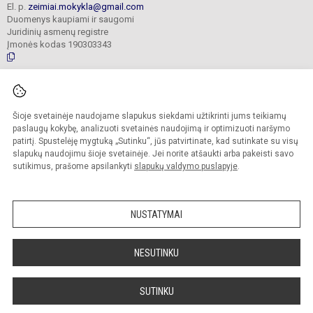
El. p.
zeimiai.mokykla@gmail.com
Duomenys kaupiami ir saugomi
Juridinių asmenų registre
Įmonės kodas 190303343
© 2025. Jonavos Raimundo Samulevičiaus progimnazija Žeimių skyrius. Visos
teisės saugomos.
Šioje svetainėje naudojame slapukus siekdami užtikrinti jums teikiamų
Kopijuoti turinį be raštiško įstaigos administracijos sutikimo griežtai draudžiama.
paslaugų kokybę, analizuoti svetainės naudojimą ir optimizuoti naršymo
patirtį. Spustelėję mygtuką „Sutinku“, jūs patvirtinate, kad sutinkate su visų
Prieinamumo paraiška
Slapukų politika
slapukų naudojimu šioje svetainėje. Jei norite atšaukti arba pakeisti savo
sutikimus, prašome apsilankyti
slapukų valdymo puslapyje
.
Sumanus būdas atnaujinti
mokyklos interneto
svetainę
NUSTATYMAI
NESUTINKU
SUTINKU