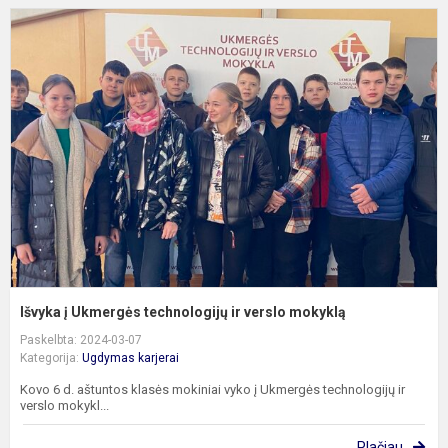
I
į
U
t
ir
v
m
Išvyka į Ukmergės technologijų ir verslo mokyklą
Paskelbta: 2024-03-07
Kategorija:
Ugdymas karjerai
Kovo 6 d. aštuntos klasės mokiniai vyko į Ukmergės technologijų ir
verslo mokykl...
Plačiau