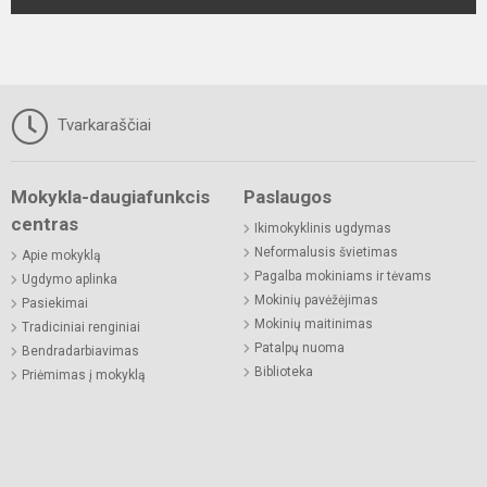
Tvarkaraščiai
Mokykla-daugiafunkcis
Paslaugos
centras
Ikimokyklinis ugdymas
Neformalusis švietimas
Apie mokyklą
Pagalba mokiniams ir tėvams
Ugdymo aplinka
Mokinių pavėžėjimas
Pasiekimai
Mokinių maitinimas
Tradiciniai renginiai
Patalpų nuoma
Bendradarbiavimas
Biblioteka
Priėmimas į mokyklą