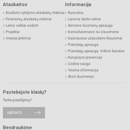
Ataskaitos
Informacija
Biudžeto vykdymo ataskaitų rinkiniai
Nuorodos
Finansinių ataskaitų rinkiniai
Laisvos darbo vietos
Lėšos veiklai viešinti
Asmens duomenų apsauga
Projektai
Konsultavimasis su visuomene
Viešieji pirkimai
Dažniausiai užduodami klausimai
Pranešėjų apsauga
Pranešėjų apsauga. Vidinis kanalas
Korupcijos prevencija
Civilinė sauga
Teisinė informacija
Atviri duomenys
Pastebėjote klaidų?
Turite pasiūlymų?
RAŠYKITE
Bendraukime