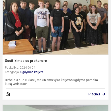
Susitikimas su prokurore
Paskelbta: 2024-06-04
Kategorija:
Ugdymas karjerai
Birželio 3 d. 7, 8 klasių mokiniams vyko karjeros ugdymo pamoka,
kurią vedė Kaun...
Plačiau
P