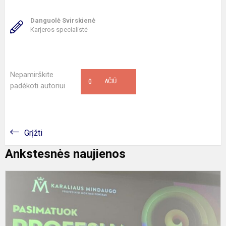
Danguolė Svirskienė
Karjeros specialistė
Nepamirškite
0
AČIŪ
padėkoti autoriui
Grįžti
Ankstesnės naujienos
A
d
d
K
M