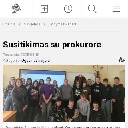
Paieška
Men
Titulinis
Naujienos
Ugdymas karjerai
Susitikimas su prokurore
Paskelbta: 2025-04-10
Kategorija:
Ugdymas karjerai