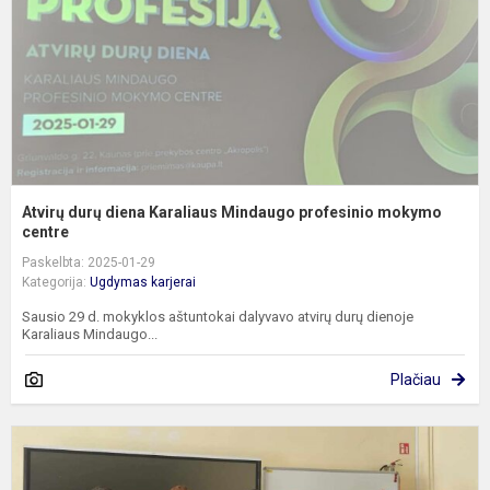
p
m
c
Atvirų durų diena Karaliaus Mindaugo profesinio mokymo
centre
Paskelbta: 2025-01-29
Kategorija:
Ugdymas karjerai
Sausio 29 d. mokyklos aštuntokai dalyvavo atvirų durų dienoje
Karaliaus Mindaugo...
Plačiau
S
s
p