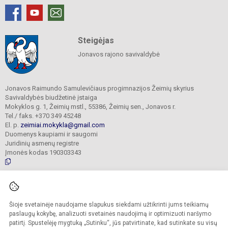
Steigėjas
Jonavos rajono savivaldybė
Jonavos Raimundo Samulevičiaus progimnazijos Žeimių skyrius
Savivaldybės biudžetinė įstaiga
Mokyklos g. 1, Žeimių mstl., 55386, Žeimių sen., Jonavos r.
Tel./ faks. +370 349 45248
El. p.
zeimiai.mokykla@gmail.com
Duomenys kaupiami ir saugomi
Juridinių asmenų registre
Įmonės kodas 190303343
© 2025. Jonavos Raimundo Samulevičiaus progimnazija Žeimių skyrius. Visos
teisės saugomos.
Šioje svetainėje naudojame slapukus siekdami užtikrinti jums teikiamų
Kopijuoti turinį be raštiško įstaigos administracijos sutikimo griežtai draudžiama.
paslaugų kokybę, analizuoti svetainės naudojimą ir optimizuoti naršymo
patirtį. Spustelėję mygtuką „Sutinku“, jūs patvirtinate, kad sutinkate su visų
Prieinamumo paraiška
Slapukų politika