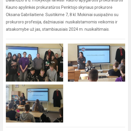
Balandžio 8 d. mokykloje lankėsi Kauno apygardos prokuratūros
Kauno apylinkės prokuratūros Penktojo skyriaus prokurorė
Oksana Gabrilaitienė. Susitikime 7, 8 kl. Mokiniai susipažino su
prokuroro profesija, dažniausiai nusikalstamomis veikomis ir
atsakomybe už jas, stambiausiais 2024 m. nusikaltimais.