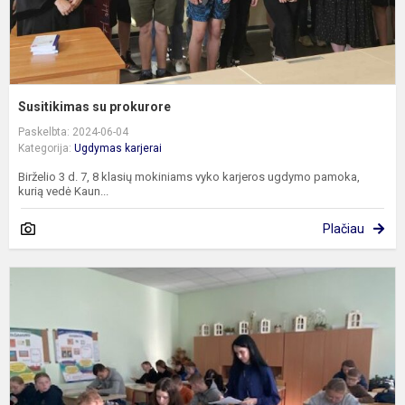
Susitikimas su prokurore
Paskelbta: 2024-06-04
Kategorija:
Ugdymas karjerai
Birželio 3 d. 7, 8 klasių mokiniams vyko karjeros ugdymo pamoka,
kurią vedė Kaun...
Plačiau
P
p