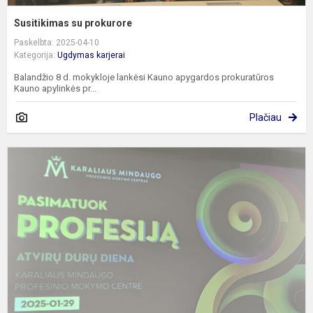
Susitikimas su prokurore
Paskelbta: 2025-04-10
Kategorija:
Ugdymas karjerai
Balandžio 8 d. mokykloje lankėsi Kauno apygardos prokuratūros
Kauno apylinkės pr...
Plačiau
A
d
d
K
M
p
m
c