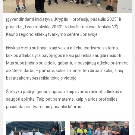
Įgyvendindami iniciatyvą „Kryptis – profesijų pasaulis 2025“ ir
projektą „Tvari mokykla 2030“, 5 klasės mokiniai lankėsi VŠĮ
Kauno regiono atliekų tvarkymo centre Jonavoje.
Išvykos metu sužinojo, kaip veikia atliekų tvarkymo sistema,
kokios atliekos yra pavojingos ir kaip jas reikia saugiai rūšiuoti.
Mus supažindino su didelių gabaritų ir pavojingų atliekų priėmimo
aikštelės darbu – pamatė, kokie žmonės ten dirba ir kokių žinių
bei atsakomybės reikia tokioje vietoje.
Ši išvyka padėjo geriau suprasti, kaip svarbu rūšiuoti atliekas ir
saugoti aplinką. Taip pat pamatėme, kaip įvairios profesijos
prisideda prie tvaresnio pasaulio kūrimo.