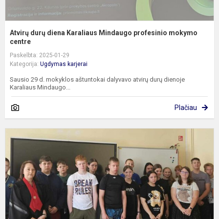
Atvirų durų diena Karaliaus Mindaugo profesinio mokymo
centre
Paskelbta: 2025-01-29
Kategorija:
Ugdymas karjerai
Sausio 29 d. mokyklos aštuntokai dalyvavo atvirų durų dienoje
Karaliaus Mindaugo...
Plačiau
S
s
p