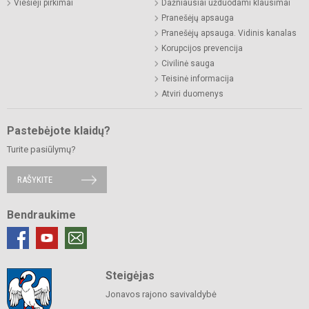
Viešieji pirkimai
Dažniausiai užduodami klausimai
Pranešėjų apsauga
Pranešėjų apsauga. Vidinis kanalas
Korupcijos prevencija
Civilinė sauga
Teisinė informacija
Atviri duomenys
Pastebėjote klaidų?
Turite pasiūlymų?
RAŠYKITE
Bendraukime
Steigėjas
Jonavos rajono savivaldybė