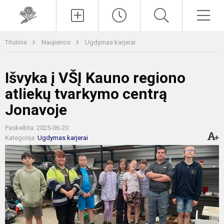
Paieška
Men
Titulinis
Naujienos
Ugdymas karjerai
Išvyka į VŠĮ Kauno regiono
atliekų tvarkymo centrą
Jonavoje
Paskelbta: 2025-06-20
Kategorija:
Ugdymas karjerai