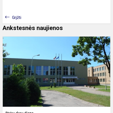
Grįžti
Ankstesnės naujienos
A
d
d