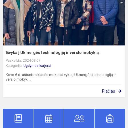
v
m
Išvyka į Ukmergės technologijų ir verslo mokyklą
Paskelbta: 2024-03-07
Kategorija:
Ugdymas karjerai
Kovo 6 d. aštuntos klasės mokiniai vyko į Ukmergės technologijų ir
verslo mokykl...
Plačiau