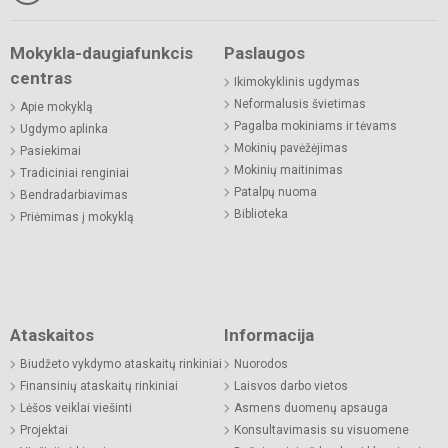
Mokykla-daugiafunkcis
Paslaugos
centras
Ikimokyklinis ugdymas
Neformalusis švietimas
Apie mokyklą
Pagalba mokiniams ir tėvams
Ugdymo aplinka
Mokinių pavėžėjimas
Pasiekimai
Mokinių maitinimas
Tradiciniai renginiai
Patalpų nuoma
Bendradarbiavimas
Biblioteka
Priėmimas į mokyklą
Ataskaitos
Informacija
Biudžeto vykdymo ataskaitų rinkiniai
Nuorodos
Finansinių ataskaitų rinkiniai
Laisvos darbo vietos
Lėšos veiklai viešinti
Asmens duomenų apsauga
Projektai
Konsultavimasis su visuomene