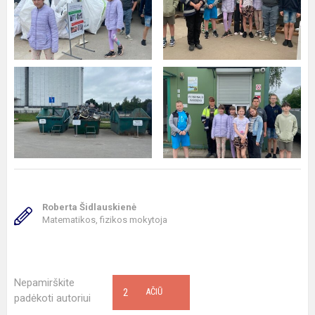
Roberta Šidlauskienė
Matematikos, fizikos mokytoja
Nepamirškite
2
AČIŪ
padėkoti autoriui