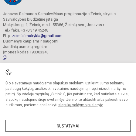
Jonavos Raimundo Samulevičiaus progimnazijos Žeimių skyrius
Savivaldybės biudžetinė įstaiga
Mokyklos g. 1, Žeimių mstl., 55386, Žeimių sen., Jonavos r.
Tel./ faks. +370 349 45248
El. p.
zeimiai.mokykla@gmail.com
Duomenys kaupiami ir saugomi
Juridinių asmenų registre
Įmonės kodas 190303343
© 2025. Jonavos Raimundo Samulevičiaus progimnazija Žeimių skyrius. Visos
teisės saugomos.
Šioje svetainėje naudojame slapukus siekdami užtikrinti jums teikiamų
Kopijuoti turinį be raštiško įstaigos administracijos sutikimo griežtai draudžiama.
paslaugų kokybę, analizuoti svetainės naudojimą ir optimizuoti naršymo
patirtį. Spustelėję mygtuką „Sutinku“, jūs patvirtinate, kad sutinkate su visų
Prieinamumo paraiška
Slapukų politika
slapukų naudojimu šioje svetainėje. Jei norite atšaukti arba pakeisti savo
sutikimus, prašome apsilankyti
slapukų valdymo puslapyje
.
Sumanus būdas atnaujinti
mokyklos interneto
svetainę
NUSTATYMAI