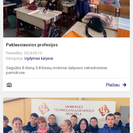
Paklausiausios profesijos
Paskelbta: 2024-05-10
Kategorija:
Ugdymas karjerai
Gegužės 8 dieną 5-8 klasių mokiniai dalyvavo netradicinėse
pamokose.
Plačiau
I
į
U
t
ir