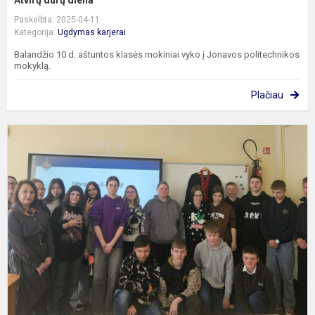
Atvirų durų diena
Paskelbta: 2025-04-11
Kategorija:
Ugdymas karjerai
Balandžio 10 d. aštuntos klasės mokiniai vyko į Jonavos politechnikos
mokyklą.
Plačiau
S
s
p