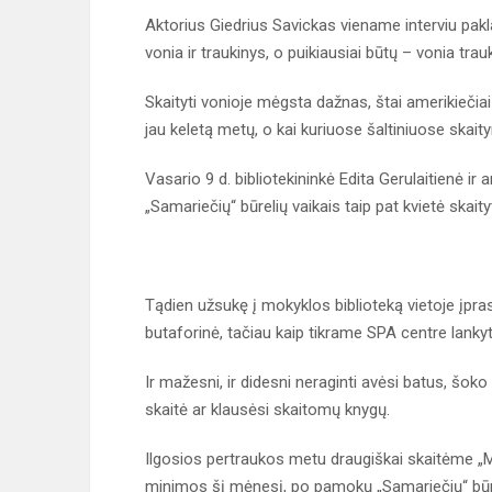
Aktorius Giedrius Savickas viename interviu pakla
vonia ir traukinys, o puikiausiai būtų – vonia trauk
Skaityti vonioje mėgsta dažnas, štai amerikiečiai
jau keletą metų, o kai kuriuose šaltiniuose skait
Vasario 9 d. bibliotekininkė Edita Gerulaitienė i
„Samariečių“ būrelių vaikais taip pat kvietė skait
Tądien užsukę į mokyklos biblioteką vietoje įpras
butaforinė, tačiau kaip tikrame SPA centre lanky
Ir mažesni, ir didesni neraginti avėsi batus, šoko
skaitė ar klausėsi skaitomų knygų.
Ilgosios pertraukos metu draugiškai skaitėme „
minimos šį mėnesį, po pamokų „Samariečių“ būre