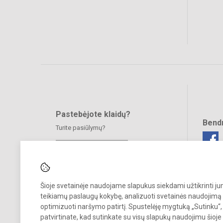
Pastebėjote klaidų?
Bend
Turite pasiūlymų?
RAŠYKITE
Šioje svetainėje naudojame slapukus siekdami užtikrinti j
teikiamų paslaugų kokybę, analizuoti svetainės naudojimą 
optimizuoti naršymo patirtį. Spustelėję mygtuką „Sutinku“,
patvirtinate, kad sutinkate su visų slapukų naudojimu šioje
© 2025. Jonavos Raimundo Samulevičiaus progimnazija Žeimių skyri