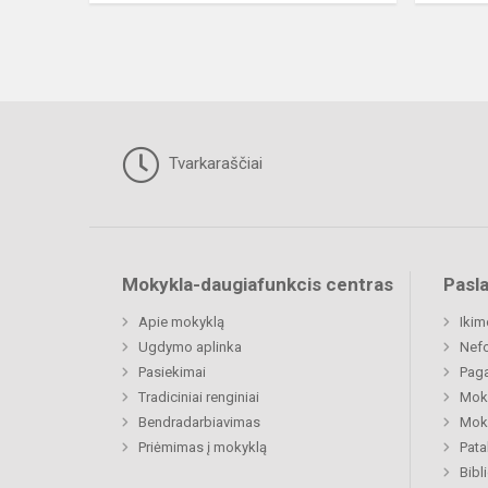
Tvarkaraščiai
Mokykla-daugiafunkcis centras
Pasl
Apie mokyklą
Ikim
Ugdymo aplinka
Nefo
Pasiekimai
Paga
Tradiciniai renginiai
Moki
Bendradarbiavimas
Moki
Priėmimas į mokyklą
Pat
Bibl