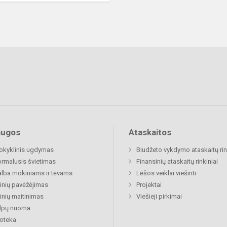
augos
Ataskaitos
okyklinis ugdymas
Biudžeto vykdymo ataskaitų rin
rmalusis švietimas
Finansinių ataskaitų rinkiniai
lba mokiniams ir tėvams
Lėšos veiklai viešinti
nių pavėžėjimas
Projektai
nių maitinimas
Viešieji pirkimai
alpų nuoma
ioteka