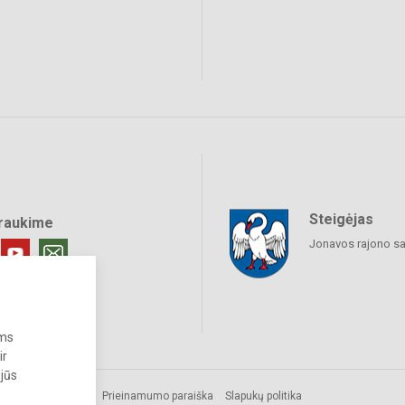
Steigėjas
raukime
Jonavos rajono sa
ums
ir
 jūs
us.
Prieinamumo paraiška
Slapukų politika