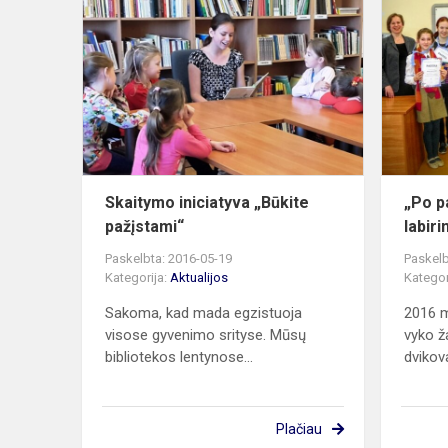
Skaitymo
iniciatyva
„Būkite
pažįstami“
Skaitymo iniciatyva „Būkite
„Po p
pažįstami“
labiri
Paskelbta: 2016-05-19
Paskelb
Kategorija:
Aktualijos
Kategor
Sakoma, kad mada egzistuoja
2016 m
visose gyvenimo srityse. Mūsų
vyko ž
bibliotekos lentynose...
dvikova
Plačiau