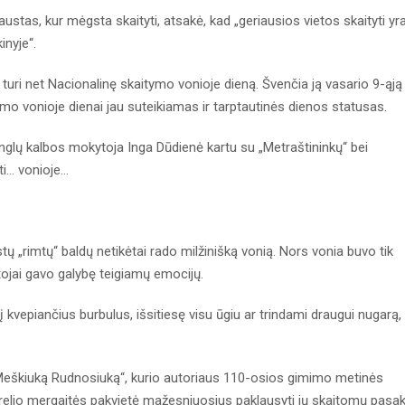
ustas, kur mėgsta skaityti, atsakė, kad „geriausios vietos skaityti yr
inyje“.
 turi net Nacionalinę skaitymo vonioje dieną. Švenčia ją vasario 9-ąją
ymo vonioje dienai jau suteikiamas ir tarptautinės dienos statusas.
r anglų kalbos mokytoja Inga Dūdienė kartu su „Metraštininkų“ bei
yti… vonioje…
tų „rimtų“ baldų netikėtai rado milžinišką vonią. Nors vonia buvo tik
tojai gavo galybę teigiamų emocijų.
 į kvepiančius burbulus, išsitiesę visu ūgiu ar trindami draugui nugarą,
Meškiuką Rudnosiuką“, kurio autoriaus 110-osios gimimo metinės
lio mergaitės pakvietė mažesniuosius paklausyti jų skaitomų pasak