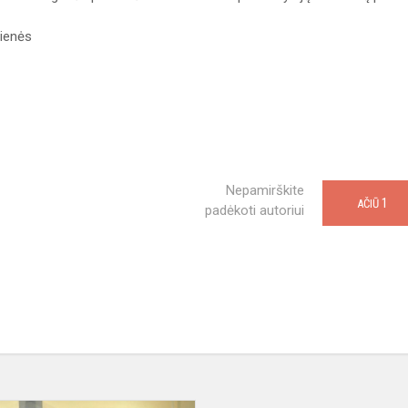
tienės
Nepamirškite
1
AČIŪ
padėkoti autoriui