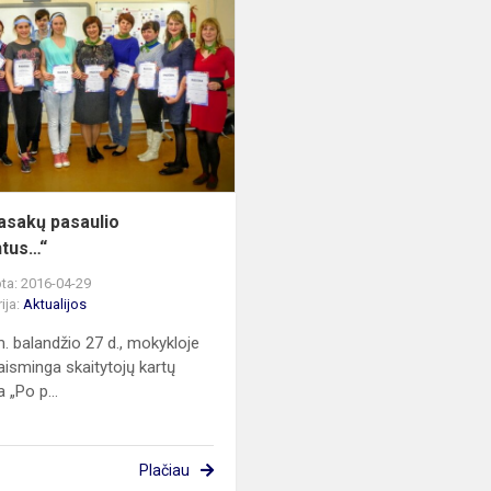
„Po
pasakų
pasaulio
labirintus…“
asakų pasaulio
ntus…“
ta: 2016-04-29
ija:
Aktualijos
. balandžio 27 d., mokykloje
aisminga skaitytojų kartų
 „Po p...
Plačiau