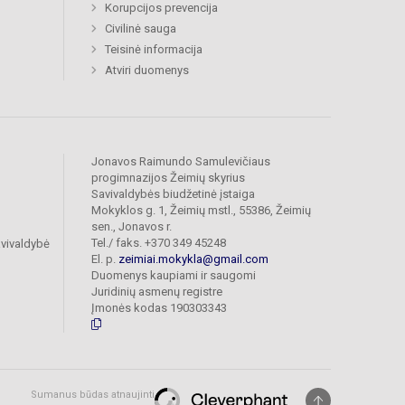
Korupcijos prevencija
Civilinė sauga
Teisinė informacija
Atviri duomenys
Jonavos Raimundo Samulevičiaus
progimnazijos Žeimių skyrius
Savivaldybės biudžetinė įstaiga
Mokyklos g. 1, Žeimių mstl., 55386, Žeimių
sen., Jonavos r.
Tel./ faks. +370 349 45248
vivaldybė
El. p.
zeimiai.mokykla@gmail.com
Duomenys kaupiami ir saugomi
Juridinių asmenų registre
Įmonės kodas 190303343
Sumanus būdas atnaujinti