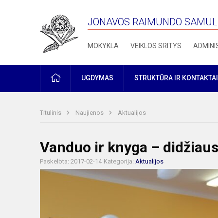
JONAVOS RAIMUNDO SAMULE
MOKYKLA
VEIKLOS SRITYS
ADMINI
PRADŽIA
UGDYMAS
STRUKTŪRA IR KONTAKTAI
Titulinis
Naujienos
Aktualijos
Vanduo ir knyga – didžiau
Paskelbta: 2017-02-14
Kategorija:
Aktualijos