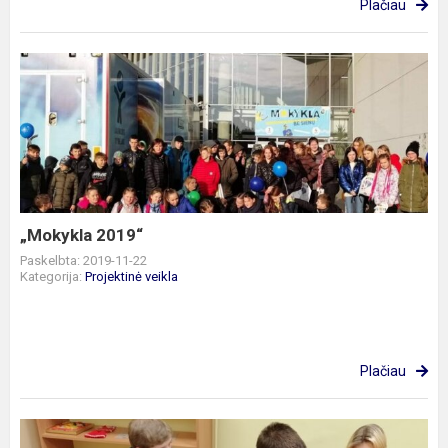
Plačiau
„Mokykla
2019“
„Mokykla 2019“
Paskelbta: 2019-11-22
Kategorija:
Projektinė veikla
Plačiau
Greitas,