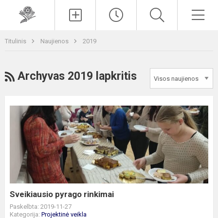
Paieška
Men
Titulinis
Naujienos
2019
RSS
Archyvas 2019 lapkritis
Sveikiausio
pyrago
rinkimai
Sveikiausio pyrago rinkimai
Paskelbta: 2019-11-27
Kategorija:
Projektinė veikla