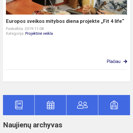
„Fit
4
life“
Europos sveikos mitybos diena projekte „Fit 4 life“
Paskelbta: 2019-11-08
Kategorija:
Projektinė veikla
Plačiau
Naujienų archyvas