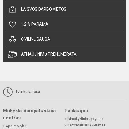
LAISVOS DARBO VIETOS
1,2 % PARAMA
CIVILINĖ SAUGA
ATNAUJINIMŲ PRENUMERATA
Tvarkaraščiai
Mokykla-daugiafunkcis
Paslaugos
centras
Ikimokyklinis ugdymas
Neformalusis švietimas
Apie mokyklą