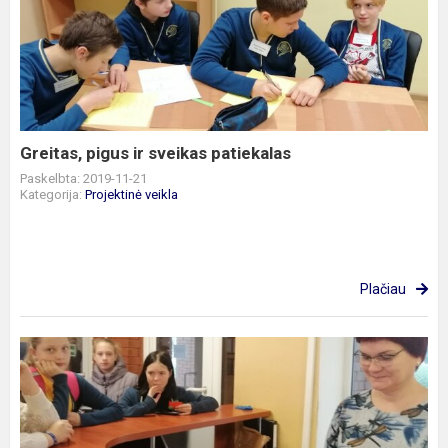
pigus
ir
sveikas
patiekalas
Greitas, pigus ir sveikas patiekalas
Paskelbta: 2019-11-21
Kategorija:
Projektinė veikla
Plačiau
Europos
sveikos
mitybos
diena
projekte