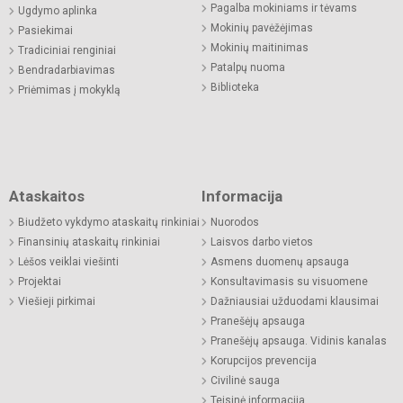
Pagalba mokiniams ir tėvams
Ugdymo aplinka
Mokinių pavėžėjimas
Pasiekimai
Mokinių maitinimas
Tradiciniai renginiai
Patalpų nuoma
Bendradarbiavimas
Biblioteka
Priėmimas į mokyklą
Ataskaitos
Informacija
Biudžeto vykdymo ataskaitų rinkiniai
Nuorodos
Finansinių ataskaitų rinkiniai
Laisvos darbo vietos
Lėšos veiklai viešinti
Asmens duomenų apsauga
Projektai
Konsultavimasis su visuomene
Viešieji pirkimai
Dažniausiai užduodami klausimai
Pranešėjų apsauga
Pranešėjų apsauga. Vidinis kanalas
Korupcijos prevencija
Civilinė sauga
Teisinė informacija