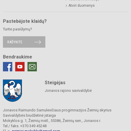
Atviri duomenys
Pastebėjote klaidų?
Turite pasiūlymų?
RAŠYKITE
Bendraukime
Steigėjas
Jonavos rajono savivaldybė
Jonavos Raimundo Samulevičiaus progimnazijos Žeimių skyrius
Savivaldybės biudžetinė įstaiga
Mokyklos g. 1, Žeimių mstl., 55386, Žeimių sen., Jonavos r.
Tel./ faks. +370 349 45248