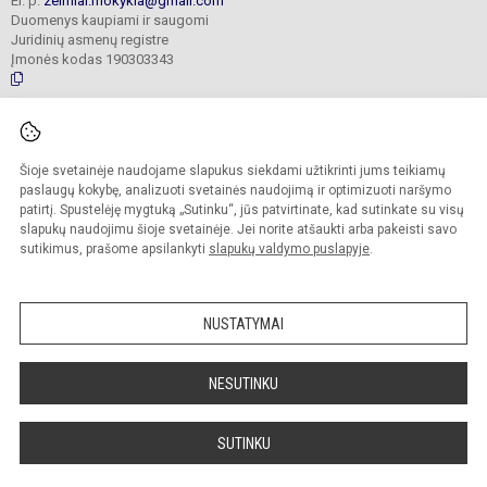
El. p.
zeimiai.mokykla@gmail.com
Duomenys kaupiami ir saugomi
Juridinių asmenų registre
Įmonės kodas 190303343
© 2025. Jonavos Raimundo Samulevičiaus progimnazija Žeimių skyrius. Visos
teisės saugomos.
Šioje svetainėje naudojame slapukus siekdami užtikrinti jums teikiamų
Kopijuoti turinį be raštiško įstaigos administracijos sutikimo griežtai draudžiama.
paslaugų kokybę, analizuoti svetainės naudojimą ir optimizuoti naršymo
patirtį. Spustelėję mygtuką „Sutinku“, jūs patvirtinate, kad sutinkate su visų
Prieinamumo paraiška
Slapukų politika
slapukų naudojimu šioje svetainėje. Jei norite atšaukti arba pakeisti savo
sutikimus, prašome apsilankyti
slapukų valdymo puslapyje
.
Sumanus būdas atnaujinti
mokyklos interneto
svetainę
NUSTATYMAI
NESUTINKU
SUTINKU