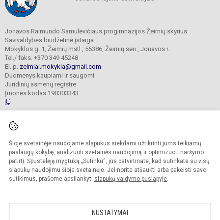
Jonavos Raimundo Samulevičiaus progimnazijos Žeimių skyrius
Savivaldybės biudžetinė įstaiga
Mokyklos g. 1, Žeimių mstl., 55386, Žeimių sen., Jonavos r.
Tel./ faks. +370 349 45248
El. p.
zeimiai.mokykla@gmail.com
Duomenys kaupiami ir saugomi
Juridinių asmenų registre
Įmonės kodas 190303343
© 2025. Jonavos Raimundo Samulevičiaus progimnazija Žeimių skyrius. Visos
teisės saugomos.
Šioje svetainėje naudojame slapukus siekdami užtikrinti jums teikiamų
Kopijuoti turinį be raštiško įstaigos administracijos sutikimo griežtai draudžiama.
paslaugų kokybę, analizuoti svetainės naudojimą ir optimizuoti naršymo
patirtį. Spustelėję mygtuką „Sutinku“, jūs patvirtinate, kad sutinkate su visų
Prieinamumo paraiška
Slapukų politika
slapukų naudojimu šioje svetainėje. Jei norite atšaukti arba pakeisti savo
sutikimus, prašome apsilankyti
slapukų valdymo puslapyje
.
Sumanus būdas atnaujinti
mokyklos interneto
svetainę
NUSTATYMAI