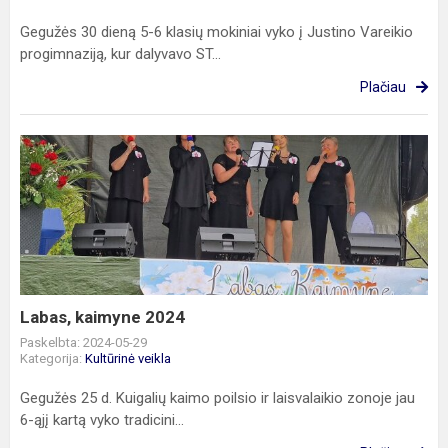
Gegužės 30 dieną 5-6 klasių mokiniai vyko į Justino Vareikio
progimnaziją, kur dalyvavo ST...
Plačiau
Labas,
kaimyne
2024
Labas, kaimyne 2024
Paskelbta: 2024-05-29
Kategorija:
Kultūrinė veikla
Gegužės 25 d. Kuigalių kaimo poilsio ir laisvalaikio zonoje jau
6-ąjį kartą vyko tradicini...