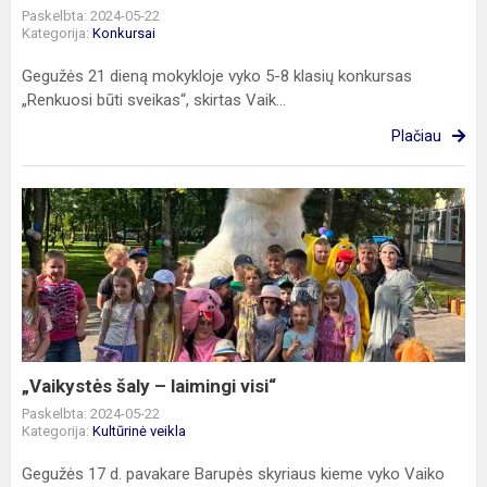
Paskelbta: 2024-05-22
Kategorija:
Konkursai
Gegužės 21 dieną mokykloje vyko 5-8 klasių konkursas
„Renkuosi būti sveikas“, skirtas Vaik...
Plačiau
„Vaikystės
šaly
–
laimingi
visi“
„Vaikystės šaly – laimingi visi“
Paskelbta: 2024-05-22
Kategorija:
Kultūrinė veikla
Gegužės 17 d. pavakare Barupės skyriaus kieme vyko Vaiko