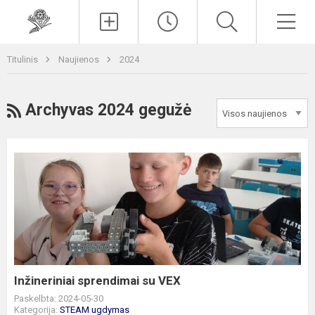
Paieška
Men
Titulinis
Naujienos
2024
RSS
Archyvas 2024 gegužė
Inžineriniai
sprendimai
su
VEX
Inžineriniai sprendimai su VEX
Paskelbta: 2024-05-30
Kategorija:
STEAM ugdymas