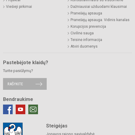
Projektai
Konsultavimasis su visuomene
Viešieji pirkimai
Dažniausiai užduodami klausimai
Pranešėjų apsauga
Pranešėjų apsauga. Vidinis kanalas
Korupcijos prevencija
Civilinė sauga
Teisinė informacija
Atviri duomenys
Pastebėjote klaidų?
Turite pasiūlymų?
RAŠYKITE
Bendraukime
Steigėjas
Jonavos rajono savivaldybė