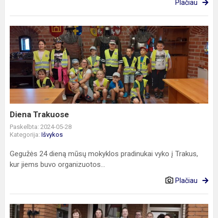
Plačiau
Diena
Trakuose
Diena Trakuose
Paskelbta: 2024-05-28
Kategorija:
Išvykos
Gegužės 24 dieną mūsų mokyklos pradinukai vyko į Trakus,
kur jiems buvo organizuotos...
Plačiau
Edukacinė