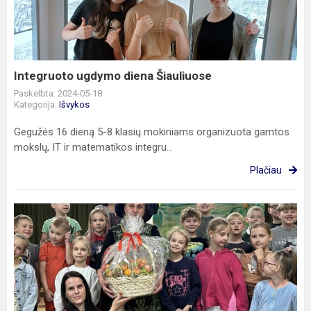
Šiauliuose
Integruoto ugdymo diena Šiauliuose
Paskelbta: 2024-05-18
Kategorija:
Išvykos
Gegužės 16 dieną 5-8 klasių mokiniams organizuota gamtos
mokslų, IT ir matematikos integru...
Plačiau
„Barupiuko“
teatro
lėlių
viešnagė
Kaune