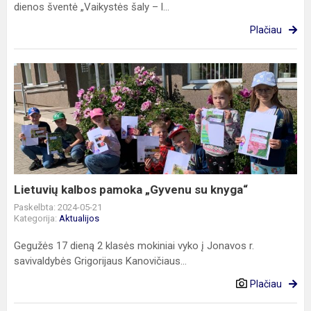
dienos šventė „Vaikystės šaly – l...
Plačiau
Lietuvių
kalbos
pamoka
„Gyvenu
su
knyga“
Lietuvių kalbos pamoka „Gyvenu su knyga“
Paskelbta: 2024-05-21
Kategorija:
Aktualijos
Gegužės 17 dieną 2 klasės mokiniai vyko į Jonavos r.
savivaldybės Grigorijaus Kanovičiaus...
Plačiau