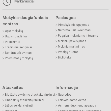
Tvarkaraščiai
Mokykla-daugiafunkcis
Paslaugos
centras
Ikimokyklinis ugdymas
Neformalusis švietimas
Apie mokyklą
Pagalba mokiniams ir tėvams
Ugdymo aplinka
Mokinių pavėžėjimas
Pasiekimai
Mokinių maitinimas
Tradiciniai renginiai
Patalpų nuoma
Bendradarbiavimas
Biblioteka
Priėmimas į mokyklą
Ataskaitos
Informacija
Biudžeto vykdymo ataskaitų rinkiniai
Nuorodos
Finansinių ataskaitų rinkiniai
Laisvos darbo vietos
Lėšos veiklai viešinti
Asmens duomenų apsauga