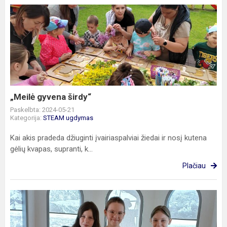
„Meilė
gyvena
širdy“
„Meilė gyvena širdy“
Paskelbta: 2024-05-21
Kategorija:
STEAM ugdymas
Kai akis pradeda džiuginti įvairiaspalviai žiedai ir nosį kutena
gėlių kvapas, supranti, k...
Plačiau
Integruoto
ugdymo
diena