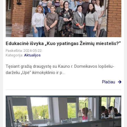
išvyka
„Kuo
ypatingas
Žeimių
miestelis?“
Edukacinė išvyka „Kuo ypatingas Žeimių miestelis?“
Paskelbta: 2024-05-22
Kategorija:
Aktualijos
Tęsiant gražią draugystę su Kauno r. Domeikavos lopšeliu-
darželiu „Upė“ ikimokyklinio ir p...
Plačiau
Pabūk
gimnazistu!