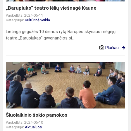
„Barupiuko“ teatro lėlių viešnagė Kaune
Paskelbta: 2024-05-11
Kategorija:
Kultūrinė veikla
Lietingą gegužės 10 dienos rytą Barupės skyriaus mėgėjų
teatre „Barupiukas“ gyvenančios pi...
Plačiau
Šiuolaikinio
šokio
pamokos
Šiuolaikinio šokio pamokos
Paskelbta: 2024-05-10
Kategorija:
Aktualijos