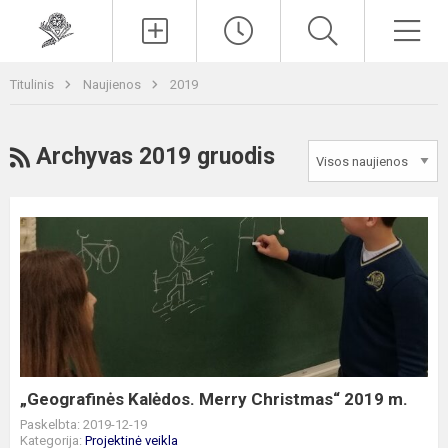
Paieška
Men
Titulinis
Naujienos
2019
RSS
Archyvas 2019 gruodis
„Geografinės
Kalėdos.
Merry
Christmas“
2019
m.
„Geografinės Kalėdos. Merry Christmas“ 2019 m.
Paskelbta: 2019-12-19
Kategorija:
Projektinė veikla