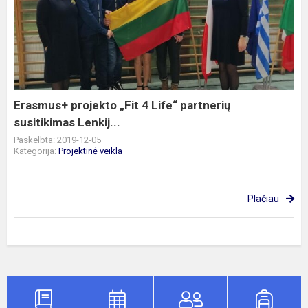
projekto
„Fit
4
Life“
partnerių
susitikimas
Lenkij...
Erasmus+ projekto „Fit 4 Life“ partnerių
susitikimas Lenkij...
Paskelbta: 2019-12-05
Kategorija:
Projektinė veikla
Plačiau