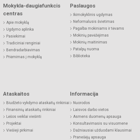
Mokykla-daugiafunkcis
Paslaugos
centras
Ikimokyklinis ugdymas
Neformalusis švietimas
Apie mokyklą
Pagalba mokiniams ir tėvams
Ugdymo aplinka
Mokinių pavėžėjimas
Pasiekimai
Mokinių maitinimas
Tradiciniai renginiai
Patalpų nuoma
Bendradarbiavimas
Biblioteka
Priėmimas į mokyklą
Ataskaitos
Informacija
Biudžeto vykdymo ataskaitų rinkiniai
Nuorodos
Finansinių ataskaitų rinkiniai
Laisvos darbo vietos
Lėšos veiklai viešinti
Asmens duomenų apsauga
Projektai
Konsultavimasis su visuomene
Viešieji pirkimai
Dažniausiai užduodami klausimai
Pranešėjų apsauga