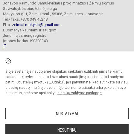
Jonavos Raimundo Samulevičiaus progimnazijos Žeimių skyrius
Savivaldybės biudžetinė įstaiga
Mokyklos g. 1, Žeimių mstl., 55386, Žeimių sen., Jonavos r.
Tel./ faks. +370 349 45248
El. p.
zeimiai.mokykla@gmail.com
Duomenys kaupiami ir saugomi
Juridinių asmenų registre
Įmonės kodas 190303343
© 2025. Jonavos Raimundo Samulevičiaus progimnazija Žeimių skyrius. Visos
teisės saugomos.
Šioje svetainėje naudojame slapukus siekdami užtikrinti jums teikiamų
Kopijuoti turinį be raštiško įstaigos administracijos sutikimo griežtai draudžiama.
paslaugų kokybę, analizuoti svetainės naudojimą ir optimizuoti naršymo
patirtį. Spustelėję mygtuką „Sutinku“, jūs patvirtinate, kad sutinkate su visų
Prieinamumo paraiška
Slapukų politika
slapukų naudojimu šioje svetainėje. Jei norite atšaukti arba pakeisti savo
sutikimus, prašome apsilankyti
slapukų valdymo puslapyje
.
Sumanus būdas atnaujinti
mokyklos interneto
svetainę
NUSTATYMAI
NESUTINKU