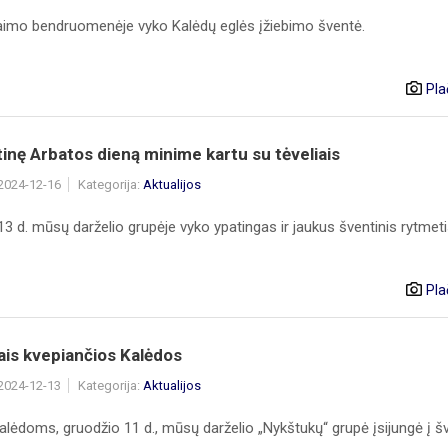
kaimo bendruomenėje vyko Kalėdų eglės įžiebimo šventė.
Pla
inę Arbatos dieną minime kartu su tėveliais
 2024-12-16
Kategorija:
Aktualijos
3 d. mūsų darželio grupėje vyko ypatingas ir jaukus šventinis rytmet
Pla
ais kvepiančios Kalėdos
 2024-12-13
Kategorija:
Aktualijos
alėdoms, gruodžio 11 d., mūsų darželio „Nykštukų“ grupė įsijungė į š