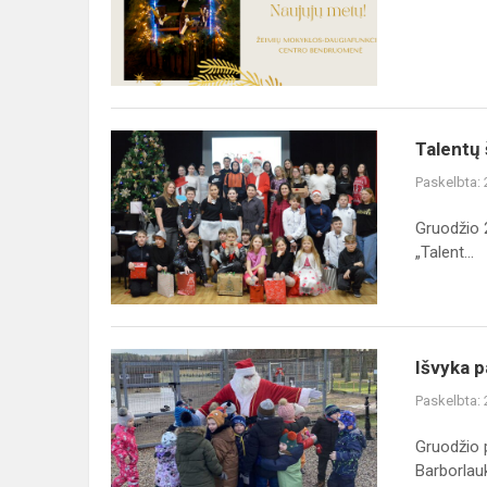
Talentų
Talentų
šou
Paskelbta:
Gruodžio 2
„Talent...
Išvyka
Išvyka p
pas
Paskelbta:
Kalėdų
Senelį
Gruodžio p
Barborlauk