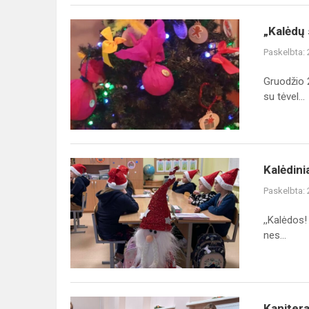
„Kalėdų
„Kalėdų 
stebuklai“
Paskelbta:
Gruodžio 
su tėvel...
Kalėdiniai
Kalėdinia
skaitiniai
Paskelbta:
,,Kalėdos!
nes...
Kaniterapiniai
Kaniter