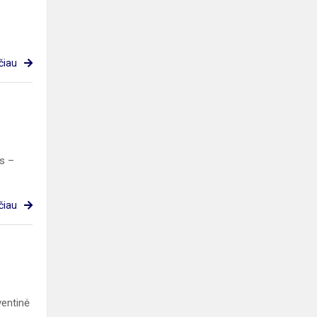
čiau
is –
čiau
ventinė