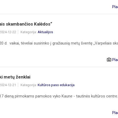
Pla
ais skambančios Kalėdos“
 2024-12-22
Kategorija:
Aktualijos
0 d. vaikai, tėveliai susirinko į gražiausią metų šventę „Varpeliais sk
Pla
ki metų ženklai
 2024-12-21
Kategorija:
Kultūros paso edukacija
17 dieną pirmokams pamokos vyko Kaune - tautinės kultūros centre.
Pla