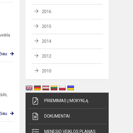
2016
2015
veikla
2014
čiau
2012
2010
lti,
PRIĖMIMAS Į MOKYKLĄ
čiau
DOKUMENTAI
MĖNESIO VEIKLOS PLANAS