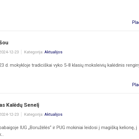
Pla
 šou
 2024-12-23
Kategorija:
Aktualijos
3 d. mokykloje tradiciškai vyko 5-8 klasių moksleivių kalėdinis rengi
Pla
as Kalėdų Senelį
 2024-12-23
Kategorija:
Aktualijos
abaigoje IUG „Boružėlės” ir PUG mokiniai leidosi į magišką kelionę, į
...