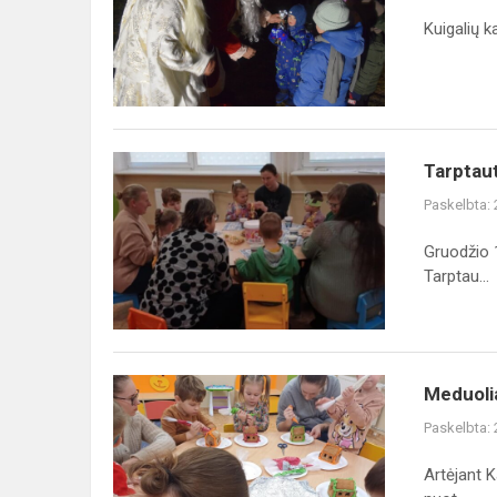
šventė
Kuigalių 
Kuigaliuose
Tarptautinę
Tarptaut
Arbatos
Paskelbta:
dieną
minime
Gruodžio 1
kartu
Tarptau...
su
tėveliais
Meduoliais
Meduoli
kvepiančios
Paskelbta:
Kalėdos
Artėjant K