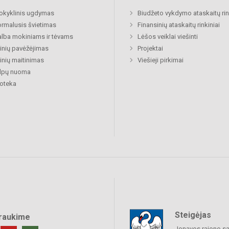
okyklinis ugdymas
Biudžeto vykdymo ataskaitų rin
rmalusis švietimas
Finansinių ataskaitų rinkiniai
lba mokiniams ir tėvams
Lėšos veiklai viešinti
nių pavėžėjimas
Projektai
nių maitinimas
Viešieji pirkimai
alpų nuoma
ioteka
Steigėjas
raukime
Jonavos rajono sa