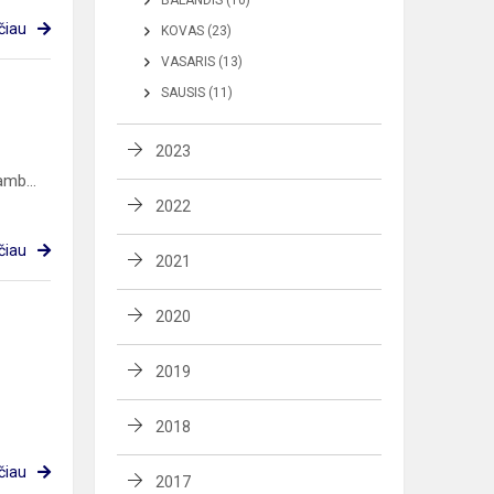
BALANDIS (10)
čiau
KOVAS (23)
VASARIS (13)
SAUSIS (11)
2023
amb...
2022
čiau
2021
2020
2019
2018
čiau
2017