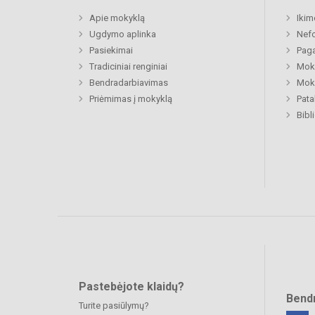
Apie mokyklą
Ikim
Ugdymo aplinka
Nefo
Pasiekimai
Paga
Tradiciniai renginiai
Moki
Bendradarbiavimas
Moki
Priėmimas į mokyklą
Pat
Bibl
Pastebėjote klaidų?
Bend
Turite pasiūlymų?