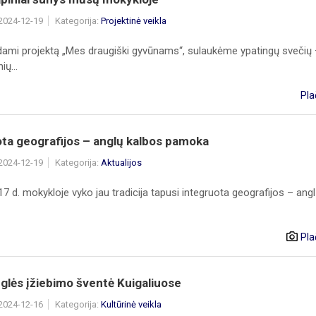
 2024-12-19
Kategorija:
Projektinė veikla
dami projektą „Mes draugiški gyvūnams“, sulaukėme ypatingų svečių
ių...
Pla
ta geografijos – anglų kalbos pamoka
 2024-12-19
Kategorija:
Aktualijos
7 d. mokykloje vyko jau tradicija tapusi integruota geografijos – ang
Pla
glės įžiebimo šventė Kuigaliuose
 2024-12-16
Kategorija:
Kultūrinė veikla