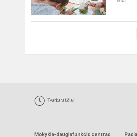
nuot...
Tvarkaraščiai
Mokykla-daugiafunkcis centras
Pasl