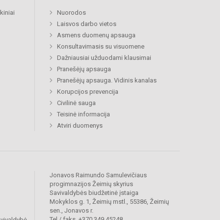
kiniai
Nuorodos
Laisvos darbo vietos
Asmens duomenų apsauga
Konsultavimasis su visuomene
Dažniausiai užduodami klausimai
Pranešėjų apsauga
Pranešėjų apsauga. Vidinis kanalas
Korupcijos prevencija
Civilinė sauga
Teisinė informacija
Atviri duomenys
Jonavos Raimundo Samulevičiaus
progimnazijos Žeimių skyrius
Savivaldybės biudžetinė įstaiga
Mokyklos g. 1, Žeimių mstl., 55386, Žeimių
sen., Jonavos r.
Tel./ faks. +370 349 45248
vivaldybė