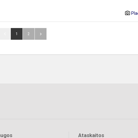
Pla
1
2
augos
Ataskaitos