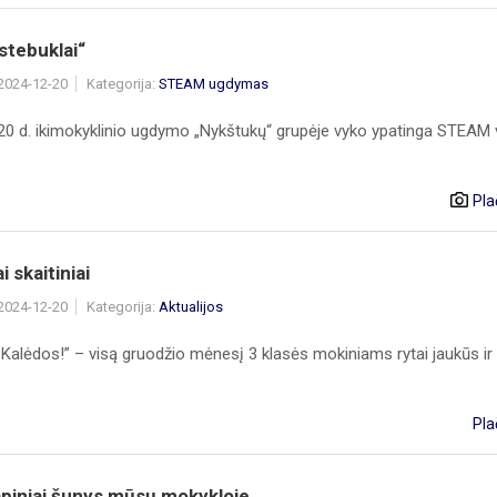
stebuklai“
 2024-12-20
Kategorija:
STEAM ugdymas
20 d. ikimokyklinio ugdymo „Nykštukų“ grupėje vyko ypatinga STEAM 
Pla
i skaitiniai
 2024-12-20
Kategorija:
Aktualijos
 Kalėdos!” – visą gruodžio mėnesį 3 klasės mokiniams rytai jaukūs ir ši
Pla
apiniai šunys mūsų mokykloje