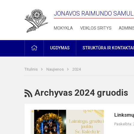
JONAVOS RAIMUNDO SAMULE
MOKYKLA
VEIKLOS SRITYS
ADMINI
PRADŽIA
UGDYMAS
STRUKTŪRA IR KONTAKTAI
Titulinis
Naujienos
2024
RSS
Archyvas 2024 gruodis
Linksmų
Linksmų
švenčių!
Paskelbta: