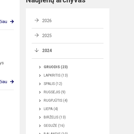
Naujienų archyvas
2026
čiau
2025
2024
nys
GRUODIS (23)
LAPKRITIS (13)
čiau
SPALIS (12)
RUGSĖJIS (9)
RUGPJŪTIS (4)
LIEPA (4)
BIRŽELIS (13)
GEGUŽĖ (16)