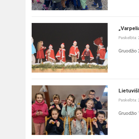
„Varpeliais
„Varpeli
skambančios
Paskelbta:
Kalėdos“
Gruodžio 2
Lietuviški
Lietuviš
metų
Paskelbta:
ženklai
Gruodžio 