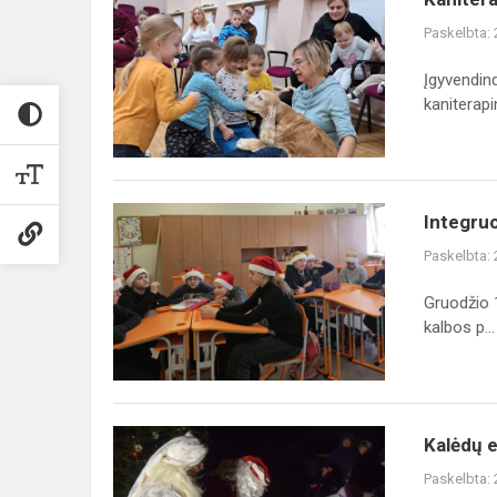
šunys
Paskelbta:
mūsų
mokykloje
Įgyvendin
kaniterapin
Integruota
Integruo
geografijos
Paskelbta:
–
anglų
Gruodžio 1
kalbos
kalbos p...
pamoka
Kalėdų
Kalėdų e
eglės
Paskelbta:
įžiebimo