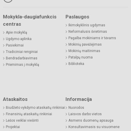
Mokykla-daugiafunkcis
Paslaugos
centras
Ikimokyklinis ugdymas
Neformalusis švietimas
Apie mokyklą
Pagalba mokiniams ir tėvams
Ugdymo aplinka
Mokinių pavėžėjimas
Pasiekimai
Mokinių maitinimas
Tradiciniai renginiai
Patalpų nuoma
Bendradarbiavimas
Biblioteka
Priėmimas į mokyklą
Ataskaitos
Informacija
Biudžeto vykdymo ataskaitų rinkiniai
Nuorodos
Finansinių ataskaitų rinkiniai
Laisvos darbo vietos
Lėšos veiklai viešinti
Asmens duomenų apsauga
Projektai
Konsultavimasis su visuomene