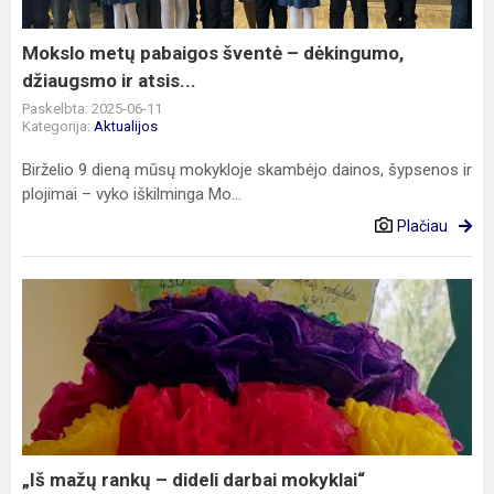
džiaugsmo
ir
Mokslo metų pabaigos šventė – dėkingumo,
atsis...
džiaugsmo ir atsis...
Paskelbta: 2025-06-11
Kategorija:
Aktualijos
Birželio 9 dieną mūsų mokykloje skambėjo dainos, šypsenos ir
plojimai – vyko iškilminga Mo...
Plačiau
„Iš
mažų
rankų
–
dideli
darbai
mokyklai“
„Iš mažų rankų – dideli darbai mokyklai“