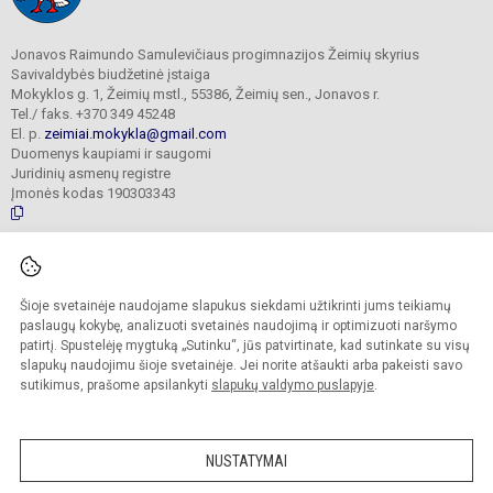
Jonavos Raimundo Samulevičiaus progimnazijos Žeimių skyrius
Savivaldybės biudžetinė įstaiga
Mokyklos g. 1, Žeimių mstl., 55386, Žeimių sen., Jonavos r.
Tel./ faks. +370 349 45248
El. p.
zeimiai.mokykla@gmail.com
Duomenys kaupiami ir saugomi
Juridinių asmenų registre
Įmonės kodas 190303343
© 2025. Jonavos Raimundo Samulevičiaus progimnazija Žeimių skyrius. Visos
teisės saugomos.
Šioje svetainėje naudojame slapukus siekdami užtikrinti jums teikiamų
Kopijuoti turinį be raštiško įstaigos administracijos sutikimo griežtai draudžiama.
paslaugų kokybę, analizuoti svetainės naudojimą ir optimizuoti naršymo
patirtį. Spustelėję mygtuką „Sutinku“, jūs patvirtinate, kad sutinkate su visų
Prieinamumo paraiška
Slapukų politika
slapukų naudojimu šioje svetainėje. Jei norite atšaukti arba pakeisti savo
sutikimus, prašome apsilankyti
slapukų valdymo puslapyje
.
Sumanus būdas atnaujinti
mokyklos interneto
svetainę
NUSTATYMAI