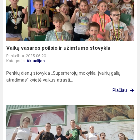
vasaros
poilsio
ir
užimtumo
stovykla
Vaikų vasaros poilsio ir užimtumo stovykla
Paskelbta: 2025-06-20
Kategorija:
Aktualijos
Penkių dienų stovykla „Superherojų mokykla: Įvairių galių
atradimas“ kvietė vaikus atrasti...
Plačiau
„Kryptis
–
profesijų
pasaulis
2025“