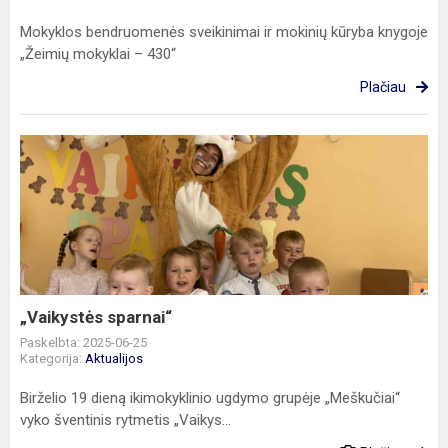
Mokyklos bendruomenės sveikinimai ir mokinių kūryba knygoje
„Žeimių mokyklai – 430“
Plačiau
„Vaikystės
sparnai“
„Vaikystės sparnai“
Paskelbta: 2025-06-25
Kategorija:
Aktualijos
Birželio 19 dieną ikimokyklinio ugdymo grupėje „Meškučiai“
vyko šventinis rytmetis „Vaikys...