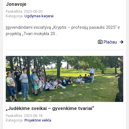
Jonavoje
Jonavoje
Paskelbta: 2025-06-20
Kategorija:
Ugdymas karjerai
Įgyvendindami iniciatyvą „Kryptis – profesijų pasaulis 2025“ ir
projektą „Tvari mokykla 20...
Plačiau
„Judėkime
sveikai
–
gyvenkime
tvariai“
„Judėkime sveikai – gyvenkime tvariai“
Paskelbta: 2025-06-18
Kategorija:
Projektinė veikla