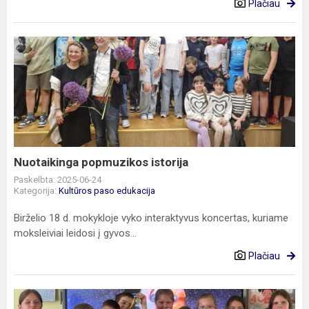
Plačiau
Nuotaikinga
popmuzikos
istorija
Nuotaikinga popmuzikos istorija
Paskelbta: 2025-06-24
Kategorija:
Kultūros paso edukacija
Birželio 18 d. mokykloje vyko interaktyvus koncertas, kuriame
moksleiviai leidosi į gyvos...
Plačiau
Vaikų