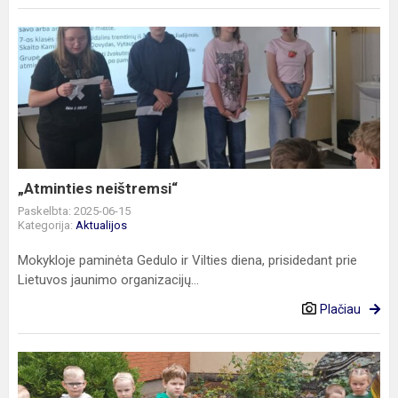
„Atminties
neištremsi“
„Atminties neištremsi“
Paskelbta: 2025-06-15
Kategorija:
Aktualijos
Mokykloje paminėta Gedulo ir Vilties diena, prisidedant prie
Lietuvos jaunimo organizacijų...
Plačiau
Iniciatyva
„Palikti