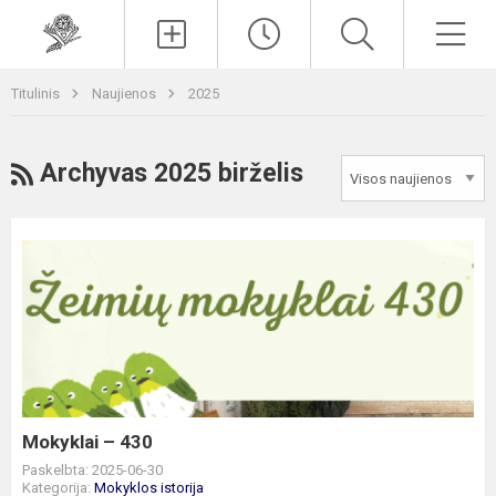
Paieška
Men
Titulinis
Naujienos
2025
RSS
Archyvas 2025 birželis
Mokyklai
–
430
Mokyklai – 430
Paskelbta: 2025-06-30
Kategorija:
Mokyklos istorija