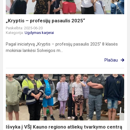
„Kryptis – profesijų pasaulis 2025“
Paskelbta: 2025-06-20
Kategorija:
Ugdymas karjerai
Pagal iniciatyvą „Kryptis – profesijų pasaulis 2025“ 8 klasės
mokiniai lankėsi Solveigos m...
Plačiau
Išvyka
į
VŠĮ
Kauno
regiono
atliekų
tvarkymo
centrą
Išvyka į VŠĮ Kauno regiono atliekų tvarkymo centrą