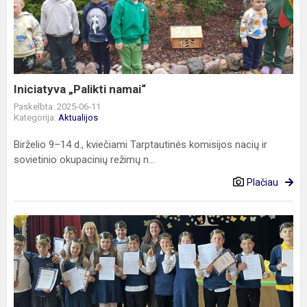
namai“
Iniciatyva „Palikti namai“
Paskelbta: 2025-06-11
Kategorija:
Aktualijos
Birželio 9–14 d., kviečiami Tarptautinės komisijos nacių ir
sovietinio okupacinių režimų n...
Plačiau
Mokslo
metų
pabaigos
šventė
–
dėkingumo,