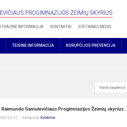
VIČIAUS PROGIMNAZIJOS ŽEIMIŲ SKYRIUS
STRACINĖ INFORMACIJA
KONTAKTAI
SVETAINĖS MEDIS
TEISINĖ INFORMACIJA
KORUPCIJOS PREVENCIJA
 Raimundo Samulevičiaus Progimnazijos Žeimių skyrius..
 2026-01-27
Kategorija:
Kvietimai