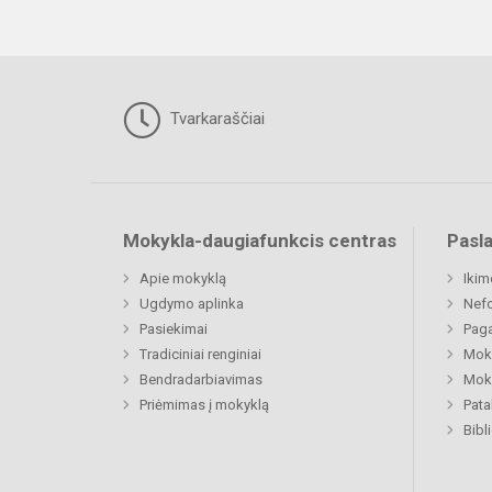
Tvarkaraščiai
Mokykla-daugiafunkcis centras
Pasl
Apie mokyklą
Ikim
Ugdymo aplinka
Nefo
Pasiekimai
Paga
Tradiciniai renginiai
Moki
Bendradarbiavimas
Moki
Priėmimas į mokyklą
Pat
Bibl