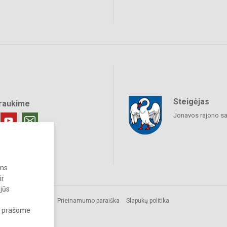
Steigėjas
raukime
Jonavos rajono sa
ums
ir
 jūs
us.
Prieinamumo paraiška
Slapukų politika
s, prašome