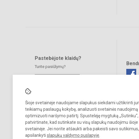
Pastebėjote klaidų?
Bend
Turite pasiūlymų?
RAŠYKITE
Šioje svetainėje naudojame slapukus siekdami užtikrinti j
teikiamų paslaugų kokybę, analizuoti svetainės naudojimą 
optimizuoti naršymo patirtį. Spustelėję mygtuką „Sutinku“,
patvirtinate, kad sutinkate su visų slapukų naudojimu šioje
© 2025. Jonavos Raimundo Samulevičiaus progimnazija Žeimių skyri
Visos teisės saugomos.
svetainėje. Jei norite atšaukti arba pakeisti savo sutikimu
Kopijuoti turinį be raštiško įstaigos administracijos sutikimo griežtai
apsilankyti
slapukų valdymo puslapyje
.
draudžiama.