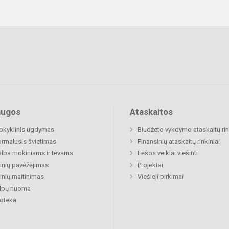
augos
Ataskaitos
okyklinis ugdymas
Biudžeto vykdymo ataskaitų rin
rmalusis švietimas
Finansinių ataskaitų rinkiniai
lba mokiniams ir tėvams
Lėšos veiklai viešinti
nių pavėžėjimas
Projektai
nių maitinimas
Viešieji pirkimai
alpų nuoma
ioteka