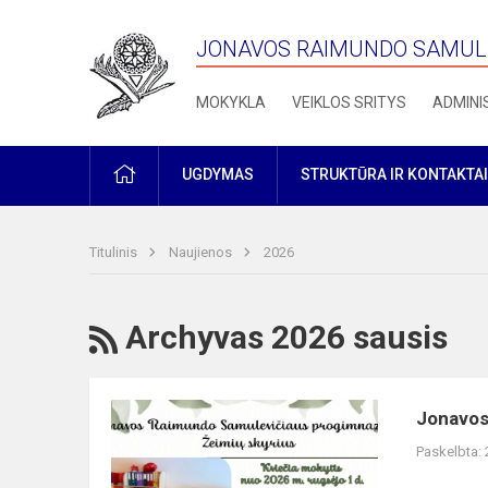
JONAVOS RAIMUNDO SAMULE
MOKYKLA
VEIKLOS SRITYS
ADMINI
PRADŽIA
UGDYMAS
STRUKTŪRA IR KONTAKTAI
Titulinis
Naujienos
2026
RSS
Archyvas 2026 sausis
Jonavos
Jonavos
Raimundo
Paskelbta:
Samulevičiaus