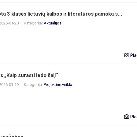
ta 3 klasės lietuvių kalbos ir literatūros pamoka s...
 2026-01-20
Kategorija:
Aktualijos
Pla
s „Kaip surasti ledo šalį“
 2026-01-19
Kategorija:
Projektinė veikla
Pla
o varžybos