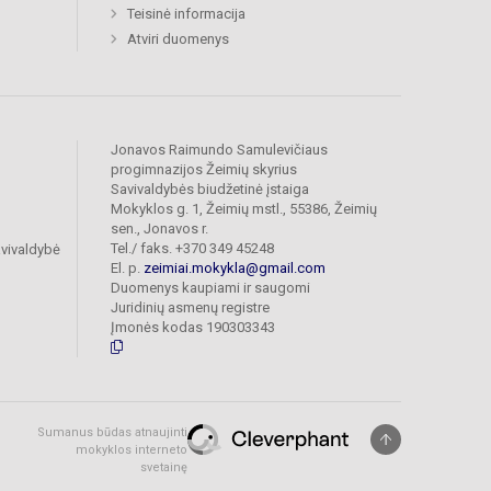
Teisinė informacija
Atviri duomenys
Jonavos Raimundo Samulevičiaus
progimnazijos Žeimių skyrius
Savivaldybės biudžetinė įstaiga
Mokyklos g. 1, Žeimių mstl., 55386, Žeimių
sen., Jonavos r.
Tel./ faks. +370 349 45248
vivaldybė
El. p.
zeimiai.mokykla@gmail.com
Duomenys kaupiami ir saugomi
Juridinių asmenų registre
Įmonės kodas 190303343
Sumanus būdas atnaujinti
mokyklos interneto
svetainę