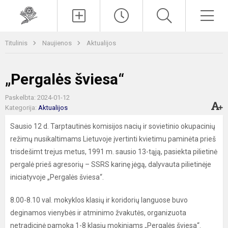
Paieška
Men
Titulinis
Naujienos
Aktualijos
„Pergalės šviesa“
Paskelbta: 2024-01-12
Kategorija:
Aktualijos
Sausio 12 d. Tarptautinės komisijos nacių ir sovietinio okupacinių
režimų nusikaltimams Lietuvoje įvertinti kvietimu paminėta prieš
trisdešimt trejus metus, 1991 m. sausio 13-tąją, pasiekta pilietinė
pergalė prieš agresorių – SSRS karinę jėgą, dalyvauta pilietinėje
iniciatyvoje „Pergalės šviesa“.
8.00-8.10 val. mokyklos klasių ir koridorių languose buvo
deginamos vienybės ir atminimo žvakutės, organizuota
netradicinė pamoka 1-8 klasių mokiniams „Pergalės šviesa“.