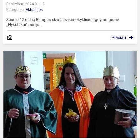
Paskelbta: 2024-01-12
Kategorija:
Aktualijos
Sausio 12 dieną Barupės skyriaus ikimokyklinio ugdymo grupė
,,Nykštukai“ prisiju...
Plačiau
A
s
e