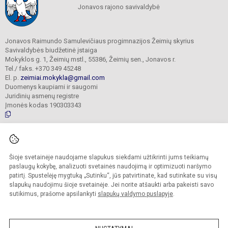
Jonavos rajono savivaldybė
Jonavos Raimundo Samulevičiaus progimnazijos Žeimių skyrius
Savivaldybės biudžetinė įstaiga
Mokyklos g. 1, Žeimių mstl., 55386, Žeimių sen., Jonavos r.
Tel./ faks. +370 349 45248
El. p.
zeimiai.mokykla@gmail.com
Duomenys kaupiami ir saugomi
Juridinių asmenų registre
Įmonės kodas 190303343
© 2025. Jonavos Raimundo Samulevičiaus progimnazija Žeimių skyrius. Visos
teisės saugomos.
Šioje svetainėje naudojame slapukus siekdami užtikrinti jums teikiamų
Kopijuoti turinį be raštiško įstaigos administracijos sutikimo griežtai draudžiama.
paslaugų kokybę, analizuoti svetainės naudojimą ir optimizuoti naršymo
patirtį. Spustelėję mygtuką „Sutinku“, jūs patvirtinate, kad sutinkate su visų
Prieinamumo paraiška
Slapukų politika
slapukų naudojimu šioje svetainėje. Jei norite atšaukti arba pakeisti savo
sutikimus, prašome apsilankyti
slapukų valdymo puslapyje
.
Sumanus būdas atnaujinti
mokyklos interneto
svetainę