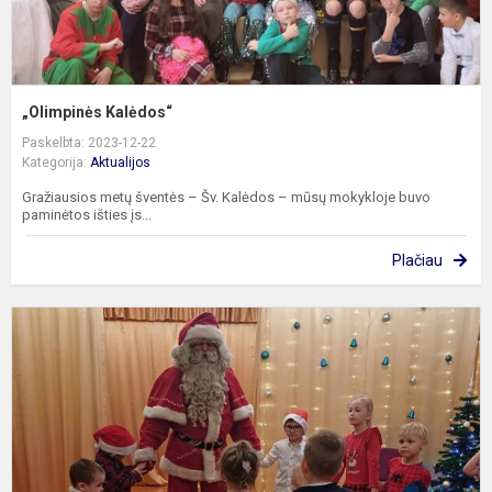
„Olimpinės Kalėdos“
Paskelbta: 2023-12-22
Kategorija:
Aktualijos
Gražiausios metų šventės – Šv. Kalėdos – mūsų mokykloje buvo
paminėtos išties įs...
Plačiau
Š
„
p