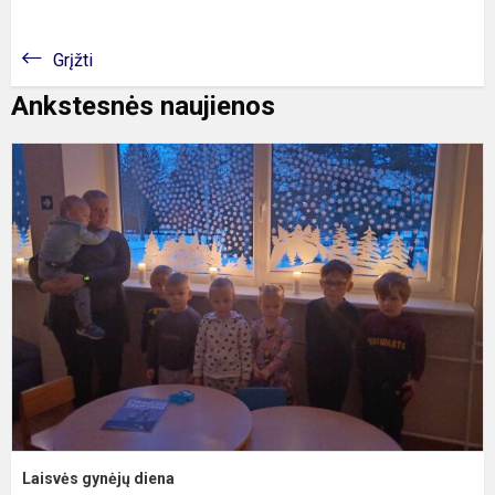
Grįžti
Ankstesnės naujienos
L
g
d
Laisvės gynėjų diena