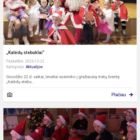
„Kalėdų stebuklai“
Paskelbta: 2023-12-22
Kategorija:
Aktualijos
Gruodžio 22 d. vaikai, tėveliai susirinko į gražiausią metų šventę
„Kalėdų stebu...
Plačiau
K
s