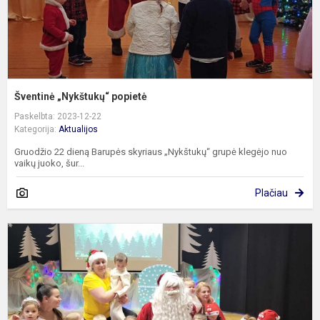
Šventinė „Nykštukų“ popietė
Paskelbta: 2023-12-22
Kategorija:
Aktualijos
Gruodžio 22 dieną Barupės skyriaus „Nykštukų“ grupė klegėjo nuo
vaikų juoko, šur...
Plačiau
„
s