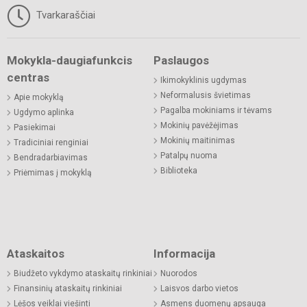
Tvarkaraščiai
Mokykla-daugiafunkcis
Paslaugos
centras
Ikimokyklinis ugdymas
Neformalusis švietimas
Apie mokyklą
Pagalba mokiniams ir tėvams
Ugdymo aplinka
Mokinių pavėžėjimas
Pasiekimai
Mokinių maitinimas
Tradiciniai renginiai
Patalpų nuoma
Bendradarbiavimas
Biblioteka
Priėmimas į mokyklą
Ataskaitos
Informacija
Biudžeto vykdymo ataskaitų rinkiniai
Nuorodos
Finansinių ataskaitų rinkiniai
Laisvos darbo vietos
Lėšos veiklai viešinti
Asmens duomenų apsauga