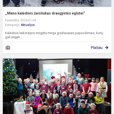
,,Mano kalėdinis žaisliukas draugystės eglutei“
Paskelbta: 2024-01-08
Kategorija:
Aktualijos
Kalėdinis laikotarpis mirgėte mirga gražiausiais papuošimais, kurių
gali įsigyti...
Plačiau
S
„
l