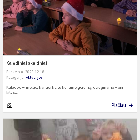
Kalėdiniai skaitiniai
Paskelbta: 2023-12-18
Kategorija:
Aktualijos
Kalėdos – metas, kai visi kartu kuriame gerumą, džiuginame vieni
kitus...
Plačiau
T
d