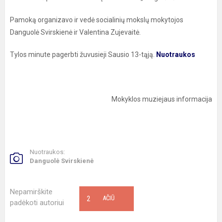
Pamoką organizavo ir vedė socialinių mokslų mokytojos
Danguolė Svirskienė ir Valentina Zujevaitė.
Tylos minute pagerbti žuvusieji Sausio 13-tąją.
Nuotraukos
Mokyklos muziejaus informacija
Nuotraukos:
Danguolė Svirskienė
Nepamirškite
2
AČIŪ
padėkoti autoriui