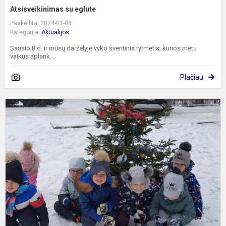
Atsisveikinimas su eglute
Paskelbta: 2024-01-08
Kategorija:
Aktualijos
Sausio 8 d. ir mūsų darželyje vyko šventinis rytmetis, kurios metu
vaikus aplank...
Plačiau
,
k
ž
d
e