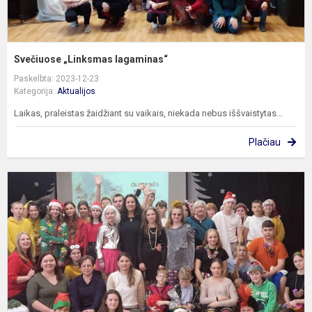
Svečiuose „Linksmas lagaminas“
Paskelbta: 2023-12-23
Kategorija:
Aktualijos
Laikas, praleistas žaidžiant su vaikais, niekada nebus iššvaistytas...
Plačiau
„
K