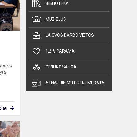
BIBLIOTEKA
MUZIEJUS
LAISVOS DARBO VIETOS
1,2 % PARAMA
ruodžio
CIVILINĖ SAUGA
ytai
ATNAUJINIMŲ PRENUMERATA
čiau
Meduoliais
kvepiančios