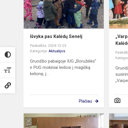
Išvyka pas Kalėdų Senelį
„Varp
Kalėd
Paskelbta: 2024-12-23
Kategorija:
Aktualijos
Paskelb
Kategor
Gruodžio pabaigoje IUG „Boružėlės”
ir PUG mokiniai leidosi į magišką
Gruodži
kelionę, į...
susiri
„Varpel
Plačiau
Integruota
geografijos