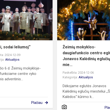
o
sodai
leliumoj“
i, sodai leliumoj“
Žeimių mokyklos-
daugiafunkcio centro egl
ta: 2024-12-09
Jonavos Kalėdinių egluči
ija:
Aktualijos
mie...
io 6 d. Žeimių mokykloje-
Paskelbta: 2024-12-06
funkciame centre vyko
Kategorija:
Aktualijos
nis adventinis...
Dėkojame eglutės Jonavos
Kalėdinių eglučių miesteliui ,,Š
Kalėdos“ kūrimo k...
Plačiau
Pla