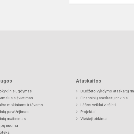
augos
Ataskaitos
okyklinis ugdymas
Biudžeto vykdymo ataskaitų rin
rmalusis švietimas
Finansinių ataskaitų rinkiniai
lba mokiniams ir tėvams
Lėšos veiklai viešinti
nių pavėžėjimas
Projektai
nių maitinimas
Viešieji pirkimai
alpų nuoma
ioteka