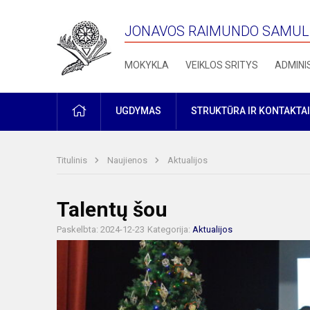
JONAVOS RAIMUNDO SAMULE
MOKYKLA
VEIKLOS SRITYS
ADMINI
PRADŽIA
UGDYMAS
STRUKTŪRA IR KONTAKTAI
Titulinis
Naujienos
Aktualijos
Talentų šou
Paskelbta: 2024-12-23
Kategorija:
Aktualijos