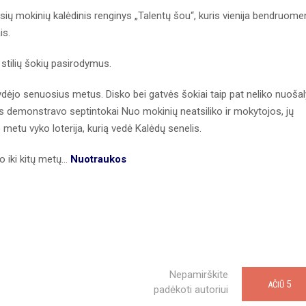
asių mokinių kalėdinis renginys „Talentų šou“, kuris vienija bendruom
is.
stilių šokių pasirodymus.
ydėjo senuosius metus. Disko bei gatvės šokiai taip pat neliko nuošal
us demonstravo septintokai Nuo mokinių neatsiliko ir mokytojos, jų
o metu vyko loterija, kurią vedė Kalėdų senelis.
 iki kitų metų...
Nuotraukos
Nepamirškite
5
AČIŪ
padėkoti autoriui