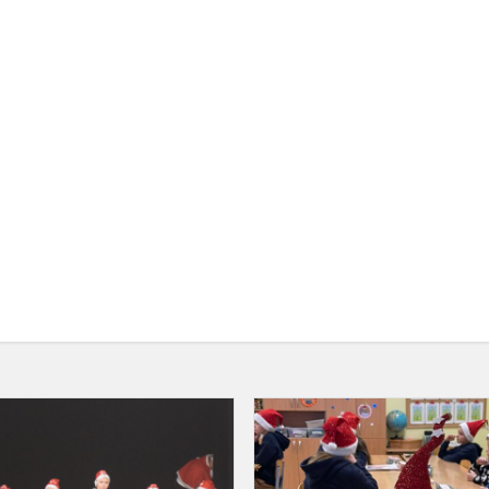
„Varpeliais
skambančios
Kalėdos“