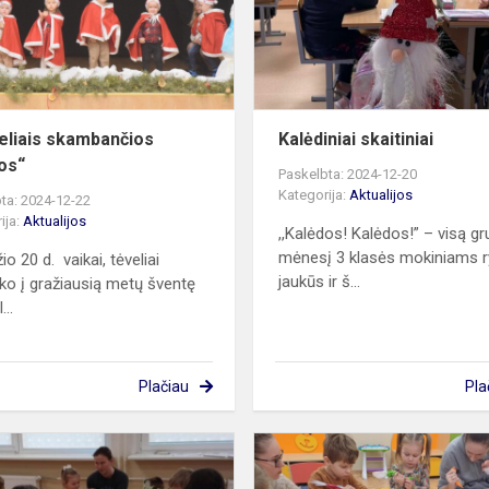
eliais skambančios
Kalėdiniai skaitiniai
os“
Paskelbta: 2024-12-20
Kategorija:
Aktualijos
ta: 2024-12-22
ija:
Aktualijos
,,Kalėdos! Kalėdos!” – visą g
mėnesį 3 klasės mokiniams r
o 20 d. vaikai, tėveliai
jaukūs ir š...
nko į gražiausią metų šventę
...
Plačiau
Pla
Tarptautinę
Arbatos