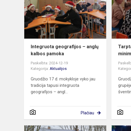
–
anglų
kalbos
pamoka
Integruota geografijos – anglų
Tarpt
kalbos pamoka
minim
Paskelbta: 2024-12-19
Paskelb
Kategorija:
Aktualijos
Kategor
Gruodžio 17 d. mokykloje vyko jau
Gruodž
tradicija tapusi integruota
grupėj
geografijos – angl...
šventin
Plačiau
Pamokos