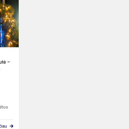
mokyklos-
daugiafunkcio
centro
eglutė
–
Jonavos
Kalėd...
utė –
ų
iltos
čiau