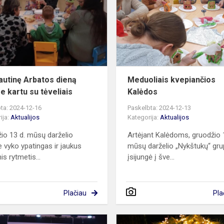
dieną
minime
kartu
su
tėveliais
autinę Arbatos dieną
Meduoliais kvepiančios
e kartu su tėveliais
Kalėdos
ta: 2024-12-16
Paskelbta: 2024-12-13
ija:
Aktualijos
Kategorija:
Aktualijos
io 13 d. mūsų darželio
Artėjant Kalėdoms, gruodžio 1
e vyko ypatingas ir jaukus
mūsų darželio „Nykštukų“ gr
is rytmetis...
įsijungė į šve...
Plačiau
Pla
„Sodai,