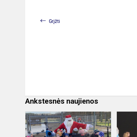
Grįžti
Ankstesnės naujienos
Išvyka
pas
Kalėdų
Senelį