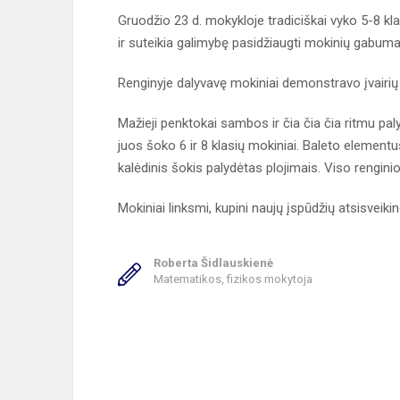
Gruodžio 23 d. mokykloje tradiciškai vyko 5-8 kl
ir suteikia galimybę pasidžiaugti mokinių gabuma
Renginyje dalyvavę mokiniai demonstravo įvairių 
Mažieji penktokai sambos ir čia čia čia ritmu pal
juos šoko 6 ir 8 klasių mokiniai. Baleto element
kalėdinis šokis palydėtas plojimais. Viso rengini
Mokiniai linksmi, kupini naujų įspūdžių atsisveikino
Roberta Šidlauskienė
Matematikos, fizikos mokytoja