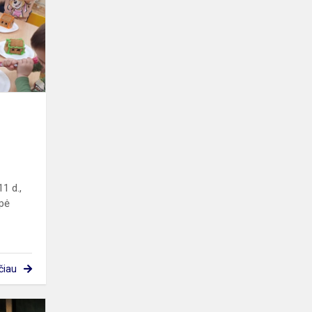
Kalėdos
1 d.,
upė
čiau
Žeimių