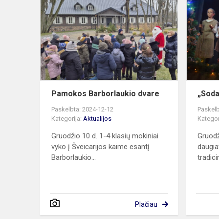
Barborlauki
dvare
Pamokos Barborlaukio dvare
„Soda
Paskelbta: 2024-12-12
Paskelb
Kategorija:
Aktualijos
Kategor
Gruodžio 10 d. 1-4 klasių mokiniai
Gruodž
vyko į Šveicarijos kaime esantį
daugia
Barborlaukio...
tradici
Plačiau