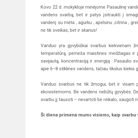
Kovo 22 d. mokykloje minėjome Pasaulinę vandens
vandens svarbą, bet ir patys įsitraukti į smag
vandenį su mėta , agurku , apelsinu ,citrina , gre
ne tik sveikas, bet ir skanus!
Vanduo yra gyvybiškai svarbus kiekvienam žm
temperatūrą, perneša maistines medžiagas ir 
savijautą, koncentraciją ir energiją . Pasaulio 
apie 6–8 stiklines vandens, tačiau tikslus kiekis 
Vanduo svarbus ne tik žmogui, bet ir visam p
ekosistemoms. Be vandens nebūtų gyvybės. Deja,
svarbu jį tausoti – nevartoti be reikalo, saugoti 
Ši diena primena mums visiems, kaip svarbu ve