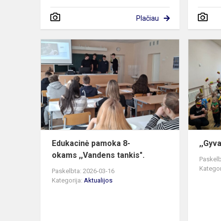
Plačiau
Edukacinė 
okams ,,Va
tankis".
Edukacinė pamoka 8-
,,Gyv
okams ,,Vandens tankis".
Paskelb
Kategor
Paskelbta: 2026-03-16
Kategorija:
Aktualijos