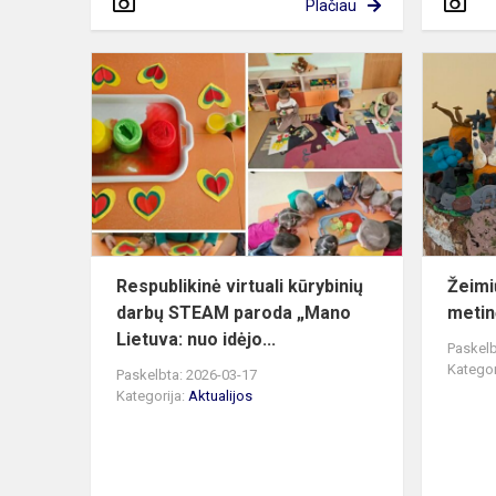
Plačiau
Respublikin
virtuali
kūrybinių
darbų
STEAM
paroda
„Mano
Li...
Respublikinė virtuali kūrybinių
Žeimi
darbų STEAM paroda „Mano
metin
Lietuva: nuo idėjo...
Paskelb
Kategor
Paskelbta: 2026-03-17
Kategorija:
Aktualijos