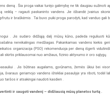
 dieną . Šia proga vaikai turėjo galimybę ne tik daugiau sužinoti a
ią veiklą – ragauti paskaninto vandens. Jie išbandė įvairius skoni
ipfrutu ir braškėmis . Tai buvo puiki proga parodyti, kad vanduo gali b
ogui . Jis sudaro didžiąją dalį mūsų kūno, padeda reguliuoti k
pašalina nereikalingas medžiagas. Pakankamas vandens kiekis ger
sveikatos organizacija (PSO) rekomenduoja per dieną išgerti vidutiniš
gali skirtis priklausomai nuo amžiaus, fizinio aktyvumo ir oro sąlygų.
asauliui . Jis būtinas augalams, gyvūnams, žemės ūkiui bei vis
 švaraus geriamojo vandens ištekliai pasaulyje yra riboti, todėl la
nuo taršos ir atsakingai naudoti kasdien .
rtinti ir saugoti vandenį – didžiausią mūsų planetos turtą .