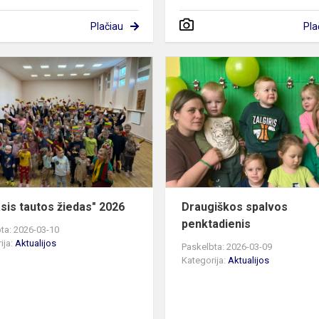
Plačiau
Pla
pamoka 8-
,,Gyvasis
ndens
tautos
žiedas"
2026
asis tautos žiedas" 2026
Draugiškos spalvos
penktadienis
ta: 2026-03-10
ija:
Aktualijos
Paskelbta: 2026-03-09
Kategorija:
Aktualijos