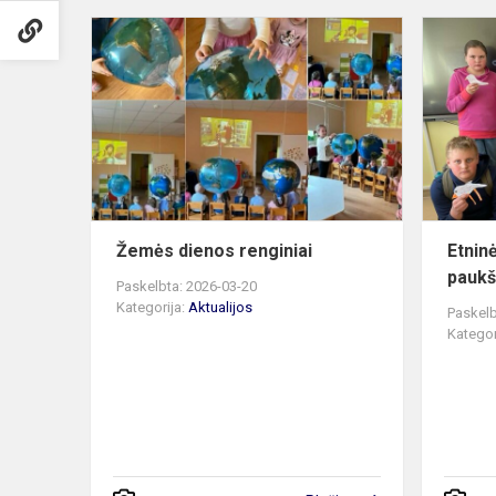
Žemės
dienos
renginiai
Žemės dienos renginiai
Etnin
paukš
Paskelbta: 2026-03-20
Kategorija:
Aktualijos
Paskelb
Kategor