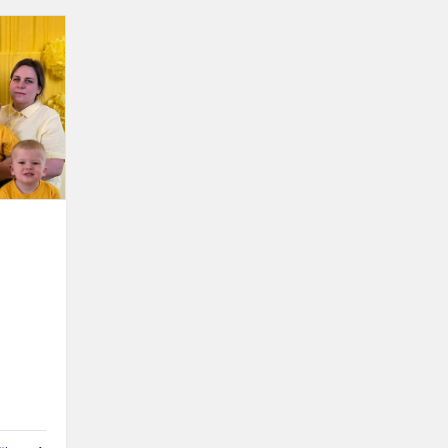
Draugiškos
spalvos
penktadienis