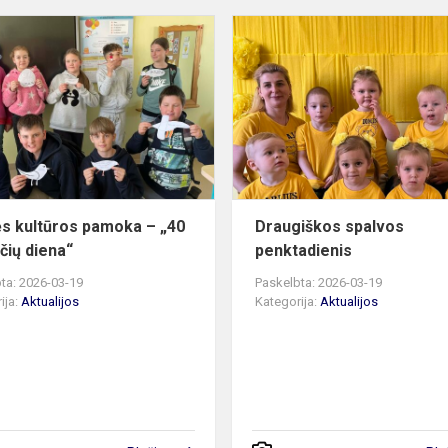
Etninės
kultūros
pamoka
–
„40
paukščių
diena“
ės kultūros pamoka – „40
Draugiškos spalvos
čių diena“
penktadienis
ta: 2026-03-19
Paskelbta: 2026-03-19
ija:
Aktualijos
Kategorija:
Aktualijos