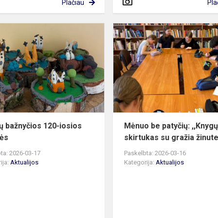
Plačiau
Pla
ė
Žeimių
bažnyčios
120-
iosios
metinės
ų bažnyčios 120-iosios
Mėnuo be patyčių: ,,Knyg
ės
skirtukas su gražia žinute
ta: 2026-03-17
Paskelbta: 2026-03-16
ija:
Aktualijos
Kategorija:
Aktualijos