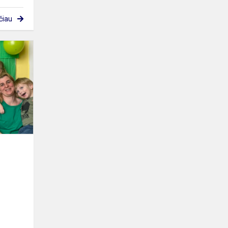
čiau
Draugiškos
spalvos
penktadienis