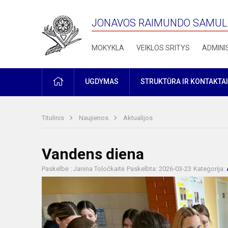
JONAVOS RAIMUNDO SAMULE
MOKYKLA
VEIKLOS SRITYS
ADMINI
PRADŽIA
UGDYMAS
STRUKTŪRA IR KONTAKTAI
Titulinis
Naujienos
Aktualijos
Vandens diena
Paskelbė : Janina Toločkaitė
Paskelbta: 2026-03-23
Kategorija: