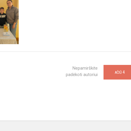
Nepamirškite
4
AČIŪ
padėkoti autoriui