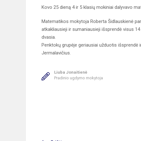
Kovo 25 dieną 4 ir 5 klasių mokiniai dalyvavo m
Matematikos mokytoja Roberta Šidlauskienė par
atkakliausieji ir sumaniausieji išsprendė visus 
dvasia.
Penktokų grupėje geriausiai užduotis išsprendė 
Jermalavičius.
Liuba Jonaitienė
Pradinio ugdymo mokytoja