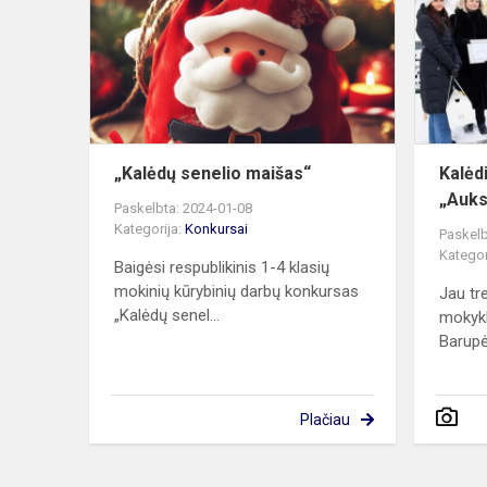
maišas“
„Kalėdų senelio maišas“
Kalėd
„Auks
Paskelbta: 2024-01-08
Kategorija:
Konkursai
Paskelb
Kategor
Baigėsi respublikinis 1-4 klasių
mokinių kūrybinių darbų konkursas
Jau tr
„Kalėdų senel...
mokykl
Barupė
Plačiau