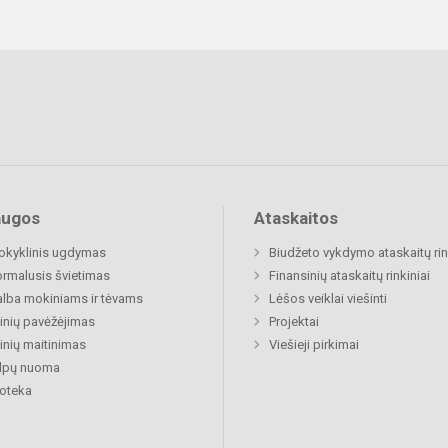
augos
Ataskaitos
okyklinis ugdymas
Biudžeto vykdymo ataskaitų rin
rmalusis švietimas
Finansinių ataskaitų rinkiniai
lba mokiniams ir tėvams
Lėšos veiklai viešinti
nių pavėžėjimas
Projektai
nių maitinimas
Viešieji pirkimai
alpų nuoma
ioteka