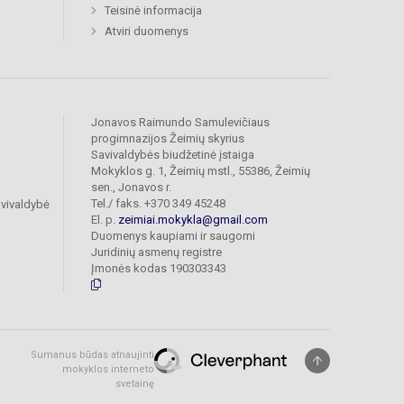
Teisinė informacija
Atviri duomenys
Jonavos Raimundo Samulevičiaus
progimnazijos Žeimių skyrius
Savivaldybės biudžetinė įstaiga
Mokyklos g. 1, Žeimių mstl., 55386, Žeimių
sen., Jonavos r.
Tel./ faks. +370 349 45248
vivaldybė
El. p.
zeimiai.mokykla@gmail.com
Duomenys kaupiami ir saugomi
Juridinių asmenų registre
Įmonės kodas 190303343
Sumanus būdas atnaujinti
mokyklos interneto
svetainę