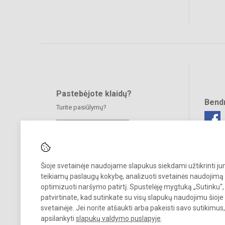
Pastebėjote klaidų?
Bend
Turite pasiūlymų?
RAŠYKITE
Šioje svetainėje naudojame slapukus siekdami užtikrinti j
teikiamų paslaugų kokybę, analizuoti svetainės naudojimą 
optimizuoti naršymo patirtį. Spustelėję mygtuką „Sutinku“,
patvirtinate, kad sutinkate su visų slapukų naudojimu šioje
© 2025. Jonavos Raimundo Samulevičiaus progimnazija Žeimių skyri
Visos teisės saugomos.
svetainėje. Jei norite atšaukti arba pakeisti savo sutikimu
Kopijuoti turinį be raštiško įstaigos administracijos sutikimo griežtai
apsilankyti
slapukų valdymo puslapyje
.
draudžiama.