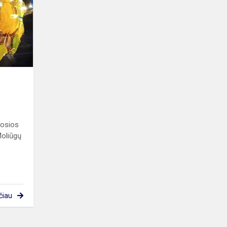
šosios
Moliūgų
čiau