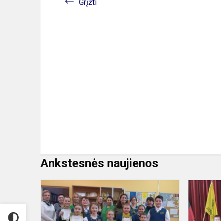
Grįžti
Ankstesnės naujienos
Meninio
skaitymo
konkursas