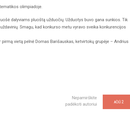
atematikos olimpiadoje.
uošė dalyviams pluoštą užduočių. Užduotys buvo gana sunkios. Tik
14 uždavinių. Smagu, kad konkurso metu vyravo sveika konkurencijos
ir pirmą vietą pelnė Domas Barišauskas, ketvirtokų grupėje – Andrius
Nepamirškite
2
AČIŪ
padėkoti autoriui