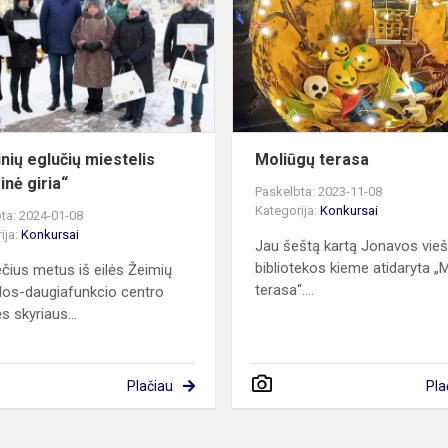
miestelis
„Auksinė
giria“
inių eglučių miestelis
Moliūgų terasa
inė giria“
Paskelbta: 2023-11-08
Kategorija:
Konkursai
ta: 2024-01-08
ija:
Konkursai
Jau šeštą kartą Jonavos vie
bibliotekos kieme atidaryta „
ečius metus iš eilės Žeimių
terasa“....
os-daugiafunkcio centro
s skyriaus...
Plačiau
Pla