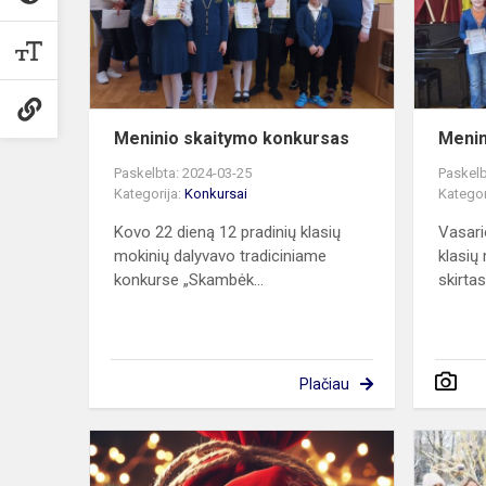
Meninio skaitymo konkursas
Menin
Paskelbta: 2024-03-25
Paskelb
Kategorija:
Konkursai
Kategor
Kovo 22 dieną 12 pradinių klasių
Vasari
mokinių dalyvavo tradiciniame
klasių
konkurse „Skambėk...
skirtas 
Plačiau
„Kalėdų
senelio