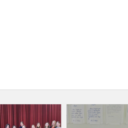
Meninio
skaitymo
konkursas