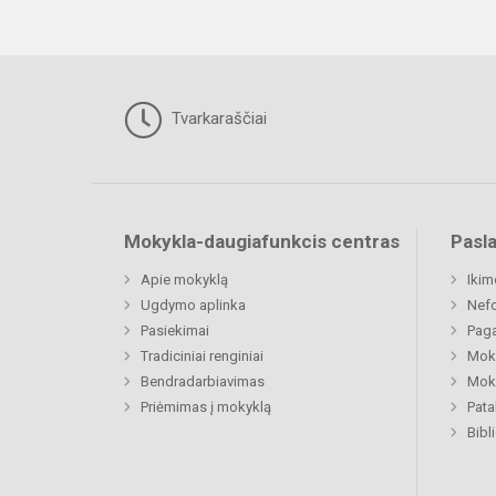
Tvarkaraščiai
Mokykla-daugiafunkcis centras
Pasl
Apie mokyklą
Ikim
Ugdymo aplinka
Nefo
Pasiekimai
Paga
Tradiciniai renginiai
Moki
Bendradarbiavimas
Moki
Priėmimas į mokyklą
Pat
Bibl