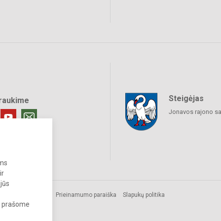
Steigėjas
raukime
Jonavos rajono sa
ums
ir
 jūs
us.
Prieinamumo paraiška
Slapukų politika
s, prašome