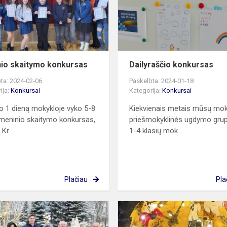
io skaitymo konkursas
Dailyraščio konkursas
ta: 2024-02-06
Paskelbta: 2024-01-18
ija:
Konkursai
Kategorija:
Konkursai
o 1 dieną mokykloje vyko 5-8
Kiekvienais metais mūsų mo
 meninio skaitymo konkursas,
priešmokyklinės ugdymo grup
Kr...
1-4 klasių mok...
Plačiau
Pla
Kalėdinių
eglučių