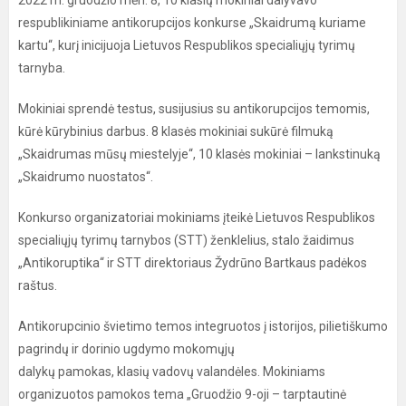
2022 m. gruodžio mėn. 8, 10 klasių mokiniai dalyvavo
respublikiniame antikorupcijos konkurse „Skaidrumą kuriame
kartu“, kurį inicijuoja Lietuvos Respublikos specialiųjų tyrimų
tarnyba.
Mokiniai sprendė testus, susijusius su antikorupcijos temomis,
kūrė kūrybinius darbus. 8 klasės mokiniai sukūrė filmuką
„Skaidrumas mūsų miestelyje“, 10 klasės mokiniai – lankstinuką
„Skaidrumo nuostatos“.
Konkurso organizatoriai mokiniams įteikė Lietuvos Respublikos
specialiųjų tyrimų tarnybos (STT) ženklelius, stalo žaidimus
„Antikoruptika“ ir STT direktoriaus Žydrūno Bartkaus padėkos
raštus.
Antikorupcinio švietimo temos integruotos į istorijos, pilietiškumo
pagrindų ir dorinio ugdymo mokomųjų
dalykų pamokas, klasių vadovų valandėles. Mokiniams
organizuotos pamokos tema „Gruodžio 9-oji – tarptautinė