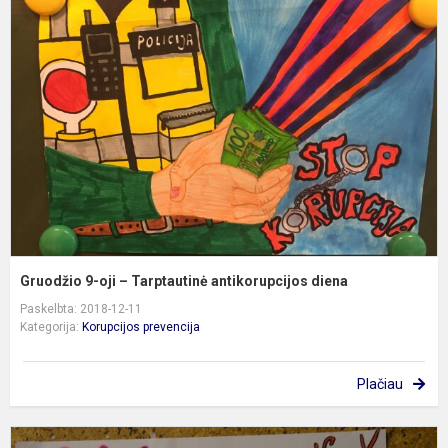
9
oj
–
T
a
d
Gruodžio 9-oji – Tarptautinė antikorupcijos diena
Paskelbta: 2018-12-11
Kategorija:
Korupcijos prevencija
Plačiau
A