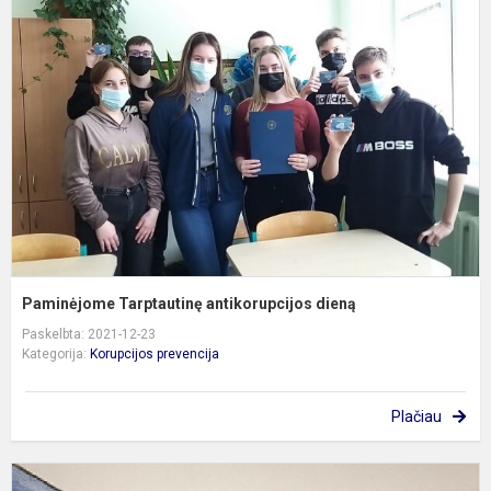
T
a
d
Paminėjome Tarptautinę antikorupcijos dieną
Paskelbta: 2021-12-23
Kategorija:
Korupcijos prevencija
Plačiau
K