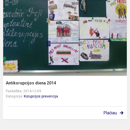
d
2
Antikorupcijos diena 2014
Paskelbta: 2014-12-09
Kategorija:
Korupcijos prevencija
Plačiau