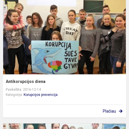
d
Antikorupcijos diena
Paskelbta: 2016-12-14
Kategorija:
Korupcijos prevencija
Plačiau
P