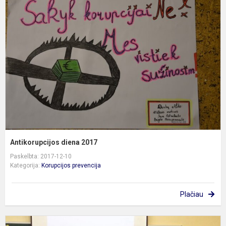
d
2
Antikorupcijos diena 2017
Paskelbta: 2017-12-10
Kategorija:
Korupcijos prevencija
Plačiau
A