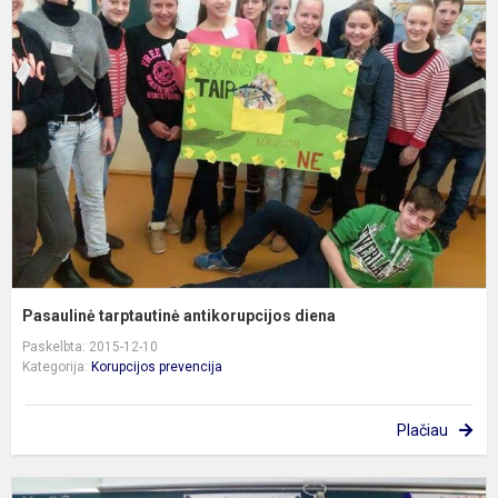
t
a
d
Pasaulinė tarptautinė antikorupcijos diena
Paskelbta: 2015-12-10
Kategorija:
Korupcijos prevencija
Plačiau
A