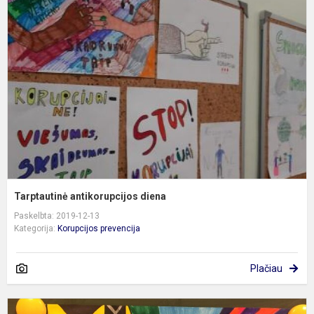
a
d
Tarptautinė antikorupcijos diena
Paskelbta: 2019-12-13
Kategorija:
Korupcijos prevencija
Plačiau
G