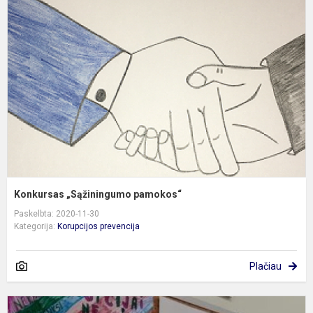
„
p
Konkursas „Sąžiningumo pamokos“
Paskelbta: 2020-11-30
Kategorija:
Korupcijos prevencija
Plačiau
T