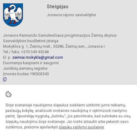
Steigėjas
Jonavos rajono savivaldybė
Jonavos Raimundo Samulevičiaus progimnazijos Žeimių skyrius
Savivaldybės biudžetinė įstaiga
Mokyklos g. 1, Žeimių mstl., 55386, Žeimių sen., Jonavos r.
Tel./ faks. +370 349 45248
El. p.
zeimiai.mokykla@gmail.com
Duomenys kaupiami ir saugomi
Juridinių asmenų registre
Įmonės kodas 190303343
© 2025. Jonavos Raimundo Samulevičiaus progimnazija Žeimių skyrius. Visos
teisės saugomos.
Šioje svetainėje naudojame slapukus siekdami užtikrinti jums teikiamų
Kopijuoti turinį be raštiško įstaigos administracijos sutikimo griežtai draudžiama.
paslaugų kokybę, analizuoti svetainės naudojimą ir optimizuoti naršymo
patirtį. Spustelėję mygtuką „Sutinku“, jūs patvirtinate, kad sutinkate su visų
Prieinamumo paraiška
Slapukų politika
slapukų naudojimu šioje svetainėje. Jei norite atšaukti arba pakeisti savo
sutikimus, prašome apsilankyti
slapukų valdymo puslapyje
.
Sumanus būdas atnaujinti
mokyklos interneto