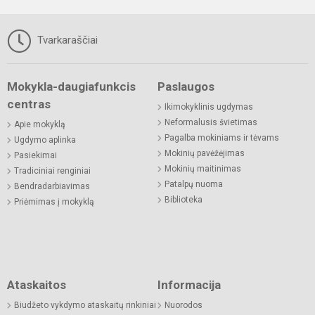
Tvarkaraščiai
Mokykla-daugiafunkcis
Paslaugos
centras
Ikimokyklinis ugdymas
Neformalusis švietimas
Apie mokyklą
Pagalba mokiniams ir tėvams
Ugdymo aplinka
Mokinių pavėžėjimas
Pasiekimai
Mokinių maitinimas
Tradiciniai renginiai
Patalpų nuoma
Bendradarbiavimas
Biblioteka
Priėmimas į mokyklą
Ataskaitos
Informacija
Biudžeto vykdymo ataskaitų rinkiniai
Nuorodos