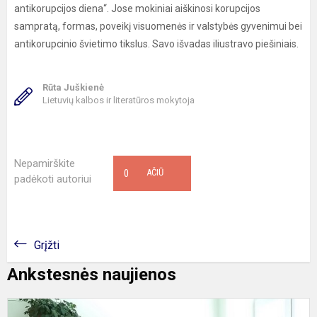
antikorupcijos diena“. Jose mokiniai aiškinosi korupcijos
sampratą, formas, poveikį visuomenės ir valstybės gyvenimui bei
antikorupcinio švietimo tikslus. Savo išvadas iliustravo piešiniais.
Rūta Juškienė
Lietuvių kalbos ir literatūros mokytoja
Nepamirškite
0
AČIŪ
padėkoti autoriui
Grįžti
Ankstesnės naujienos
P