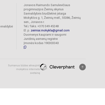
Jonavos Raimundo Samulevičiaus
progimnazijos Žeimių skyrius
Savivaldybės biudžetinė įstaiga
Mokyklos g. 1, Žeimių mstl., 55386, Žeimių
sen., Jonavos r.
Tel./ faks. +370 349 45248
vivaldybė
El. p.
zeimiai.mokykla@gmail.com
Duomenys kaupiami ir saugomi
Juridinių asmenų registre
Įmonės kodas 190303343
Sumanus būdas atnaujinti
mokyklos interneto
svetainę