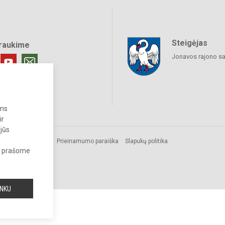
Steigėjas
raukime
Jonavos rajono sa
ums
ir
 jūs
us.
Prieinamumo paraiška
Slapukų politika
s, prašome
INKU