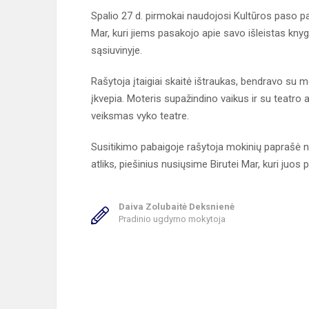
Spalio 27 d. pirmokai naudojosi Kultūros paso pa
Mar, kuri jiems pasakojo apie savo išleistas kny
sąsiuvinyje.
Rašytoja įtaigiai skaitė ištraukas, bendravo su mo
įkvepia. Moteris supažindino vaikus ir su teatro 
veiksmas vyko teatre.
Susitikimo pabaigoje rašytoja mokinių paprašė nu
atliks, piešinius nusiųsime Birutei Mar, kuri juos
Daiva Zolubaitė Deksnienė
Pradinio ugdymo mokytoja