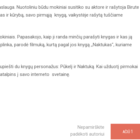
slauga. Nuotoliniu būdu mokiniai susitiko su aktore ir rašytoja Birute
gas ir kūrybą, savo pirmąją knygą, vaikystėje rašytą tuščiame
kiniais. Papasakojo, kaip ji randa minčių parašyti knygas ir kas ją
aplinka, parodė filmuką, kurtą pagal jos knygą ,,Naktukas", kuriame
piešti du knygų personažus: Pūkelį ir Naktuką. Kai užduotį pirmokai
 patalpins į savo interneto svetainę.
Nepamirškite
1
AČIŪ
padėkoti autoriui