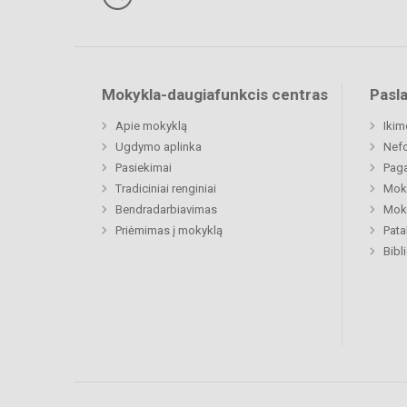
Mokykla-daugiafunkcis centras
Pasl
Apie mokyklą
Ikim
Ugdymo aplinka
Nefo
Pasiekimai
Paga
Tradiciniai renginiai
Moki
Bendradarbiavimas
Moki
Priėmimas į mokyklą
Pat
Bibl