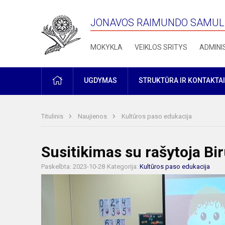
JONAVOS RAIMUNDO SAMULE
MOKYKLA
VEIKLOS SRITYS
ADMINI
PRADŽIA
UGDYMAS
STRUKTŪRA IR KONTAKTAI
Titulinis
Naujienos
Kultūros paso edukacija
Susitikimas su rašytoja Bi
Paskelbta: 2023-10-28
Kategorija:
Kultūros paso edukacija