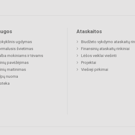
augos
Ataskaitos
okyklinis ugdymas
Biudžeto vykdymo ataskaitų rin
rmalusis švietimas
Finansinių ataskaitų rinkiniai
lba mokiniams ir tėvams
Lėšos veiklai viešinti
nių pavėžėjimas
Projektai
nių maitinimas
Viešieji pirkimai
alpų nuoma
ioteka