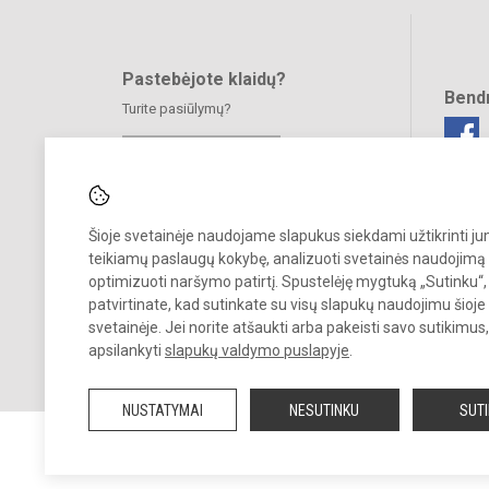
Pastebėjote klaidų?
Bend
Turite pasiūlymų?
RAŠYKITE
Šioje svetainėje naudojame slapukus siekdami užtikrinti j
teikiamų paslaugų kokybę, analizuoti svetainės naudojimą 
optimizuoti naršymo patirtį. Spustelėję mygtuką „Sutinku“,
patvirtinate, kad sutinkate su visų slapukų naudojimu šioje
© 2025. Jonavos Raimundo Samulevičiaus progimnazija Žeimių skyri
Visos teisės saugomos.
svetainėje. Jei norite atšaukti arba pakeisti savo sutikimu
Kopijuoti turinį be raštiško įstaigos administracijos sutikimo griežtai
apsilankyti
slapukų valdymo puslapyje
.
draudžiama.
NUSTATYMAI
NESUTINKU
SUT