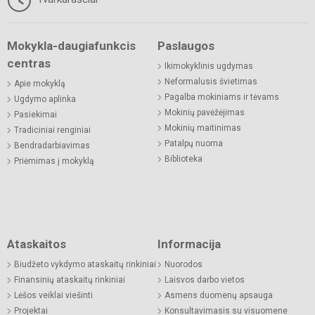
Mokykla-daugiafunkcis
Paslaugos
centras
Ikimokyklinis ugdymas
Neformalusis švietimas
Apie mokyklą
Pagalba mokiniams ir tėvams
Ugdymo aplinka
Mokinių pavėžėjimas
Pasiekimai
Mokinių maitinimas
Tradiciniai renginiai
Patalpų nuoma
Bendradarbiavimas
Biblioteka
Priėmimas į mokyklą
Ataskaitos
Informacija
Biudžeto vykdymo ataskaitų rinkiniai
Nuorodos
Finansinių ataskaitų rinkiniai
Laisvos darbo vietos
Lėšos veiklai viešinti
Asmens duomenų apsauga
Projektai
Konsultavimasis su visuomene