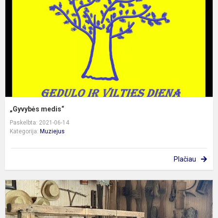
„Gyvybės medis“
Paskelbta: 2021-06-14
Kategorija:
Muziejus
Plačiau
G
1
oj