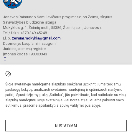
Jonavos Raimundo Samulevičiaus progimnazijos Žeimių skyrius
Savivaldybės biudžetinė įstaiga
Mokyklos g. 1, Žeimių mstl., 55386, Žeimių sen., Jonavos r.
Tel./ faks. +370 349 45248
El. p.
zeimiai.mokykla@gmail.com
Duomenys kaupiami ir saugomi
Juridinių asmenų registre
Įmonės kodas 190303343
© 2025. Jonavos Raimundo Samulevičiaus progimnazija Žeimių skyrius. Visos
teisės saugomos.
Šioje svetainėje naudojame slapukus siekdami užtikrinti jums teikiamų
Kopijuoti turinį be raštiško įstaigos administracijos sutikimo griežtai draudžiama.
paslaugų kokybę, analizuoti svetainės naudojimą ir optimizuoti naršymo
patirtį. Spustelėję mygtuką „Sutinku“, jūs patvirtinate, kad sutinkate su visų
Prieinamumo paraiška
Slapukų politika
slapukų naudojimu šioje svetainėje. Jei norite atšaukti arba pakeisti savo
sutikimus, prašome apsilankyti
slapukų valdymo puslapyje
.
Sumanus būdas atnaujinti
mokyklos interneto
svetainę
NUSTATYMAI