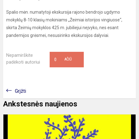
Spalio mėn. numatytoji ekskursija rajono bendrojo ugdymo
mokyklų 8-10 klasių mokiniams „Žeimiai istorijos vingiuose“,
skirta Žeimių mokyklos 425 m. jubiliejui neįvyko, nes esant
pandemijos grėsmei, nesusirinko ekskursijos dalyviai.
Nepamirškite
0
AČIŪ
padėkoti autoriui
Grįžti
Ankstesnės naujienos
„
m