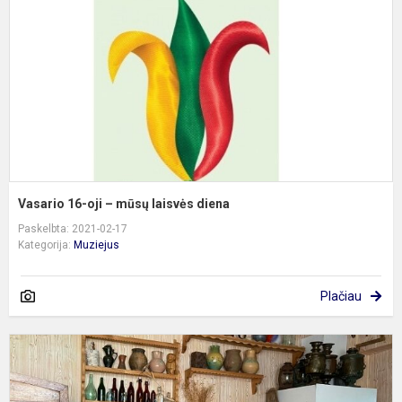
–
m
l
d
Vasario 16-oji – mūsų laisvės diena
Paskelbta: 2021-02-17
Kategorija:
Muziejus
Plačiau
E
s