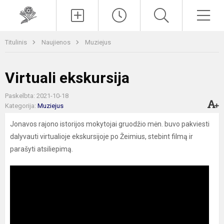
Paieška
Men
Titulinis
Naujienos
Muziejus
Virtuali ekskursija
Paskelbta: 2021-10-18
Kategorija:
Muziejus
Jonavos rajono istorijos mokytojai gruodžio mėn. buvo pakviesti
dalyvauti virtualioje ekskursijoje po Žeimius, stebint filmą ir
parašyti atsiliepimą.