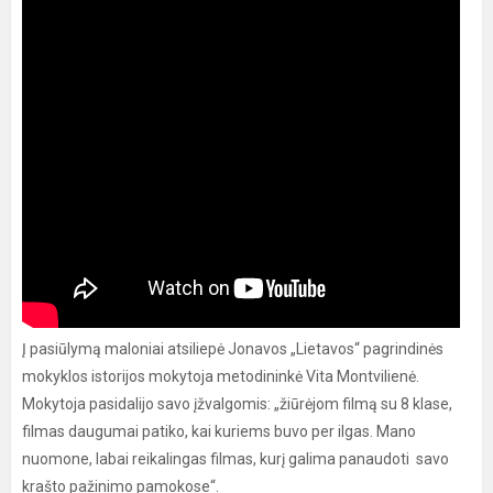
Į pasiūlymą maloniai atsiliepė Jonavos „Lietavos“ pagrindinės
mokyklos istorijos mokytoja metodininkė Vita Montvilienė.
Mokytoja pasidalijo savo įžvalgomis: „žiūrėjom filmą su 8 klase,
filmas daugumai patiko, kai kuriems buvo per ilgas. Mano
nuomone, labai reikalingas filmas, kurį galima panaudoti savo
krašto pažinimo pamokose“.