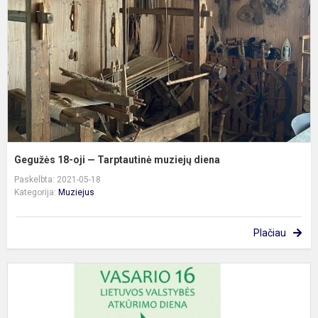
T
m
d
Gegužės 18-oji — Tarptautinė muziejų diena
Paskelbta: 2021-05-18
Kategorija:
Muziejus
Plačiau
V
1
oj