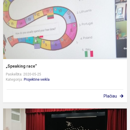
„Speaking race“
Paskelbta: 2020-05-25
Kategorija:
Projektinė veikla
Plačiau
P
k
d