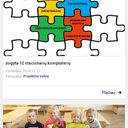
Įsigyta 12 stacionarių kompiuterių
Paskelbta: 2020-11-17
Kategorija:
Projektinė veikla
Plačiau
„
d
2