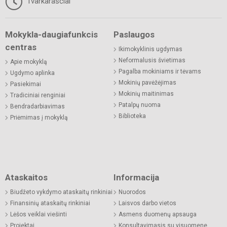
Tvarkaraščiai
Mokykla-daugiafunkcis
Paslaugos
centras
Ikimokyklinis ugdymas
Neformalusis švietimas
Apie mokyklą
Pagalba mokiniams ir tėvams
Ugdymo aplinka
Mokinių pavėžėjimas
Pasiekimai
Mokinių maitinimas
Tradiciniai renginiai
Patalpų nuoma
Bendradarbiavimas
Biblioteka
Priėmimas į mokyklą
Ataskaitos
Informacija
Biudžeto vykdymo ataskaitų rinkiniai
Nuorodos
Finansinių ataskaitų rinkiniai
Laisvos darbo vietos
Lėšos veiklai viešinti
Asmens duomenų apsauga
Projektai
Konsultavimasis su visuomene