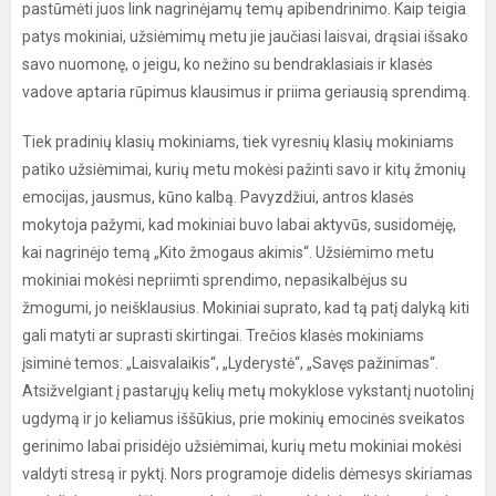
pastūmėti juos link nagrinėjamų temų apibendrinimo. Kaip teigia
patys mokiniai, užsiėmimų metu jie jaučiasi laisvai, drąsiai išsako
savo nuomonę, o jeigu, ko nežino su bendraklasiais ir klasės
vadove aptaria rūpimus klausimus ir priima geriausią sprendimą.
Tiek pradinių klasių mokiniams, tiek vyresnių klasių mokiniams
patiko užsiėmimai, kurių metu mokėsi pažinti savo ir kitų žmonių
emocijas, jausmus, kūno kalbą. Pavyzdžiui, antros klasės
mokytoja pažymi, kad mokiniai buvo labai aktyvūs, susidomėję,
kai nagrinėjo temą „Kito žmogaus akimis“. Užsiėmimo metu
mokiniai mokėsi nepriimti sprendimo, nepasikalbėjus su
žmogumi, jo neišklausius. Mokiniai suprato, kad tą patį dalyką kiti
gali matyti ar suprasti skirtingai. Trečios klasės mokiniams
įsiminė temos: „Laisvalaikis“, „Lyderystė“, „Savęs pažinimas“.
Atsižvelgiant į pastarųjų kelių metų mokyklose vykstantį nuotolinį
ugdymą ir jo keliamus iššūkius, prie mokinių emocinės sveikatos
gerinimo labai prisidėjo užsiėmimai, kurių metu mokiniai mokėsi
valdyti stresą ir pyktį. Nors programoje didelis dėmesys skiriamas