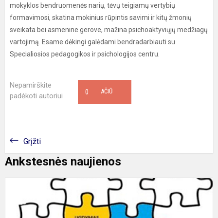
mokyklos bendruomenės narių, tėvų teigiamų vertybių
formavimosi, skatina mokinius rūpintis savimi ir kitų žmonių
sveikata bei asmenine gerove, mažina psichoaktyviųjų medžiagų
vartojimą. Esame dėkingi galėdami bendradarbiauti su
Specialiosios pedagogikos ir psichologijos centru.
Nepamirškite
0
AČIŪ
padėkoti autoriui
Grįžti
Ankstesnės naujienos
Į
1
s
k