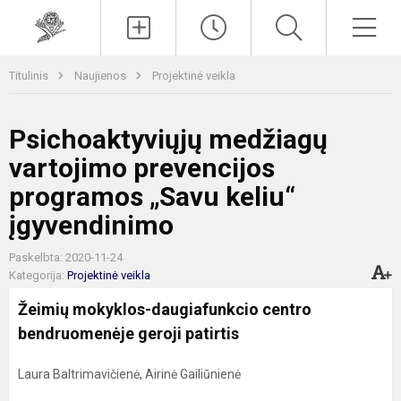
Paieška
Men
Titulinis
Naujienos
Projektinė veikla
Psichoaktyviųjų medžiagų
vartojimo prevencijos
programos „Savu keliu“
įgyvendinimo
Paskelbta: 2020-11-24
Kategorija:
Projektinė veikla
Žeimių mokyklos-daugiafunkcio centro
bendruomenėje geroji patirtis
Laura Baltrimavičienė, Airinė Gailiūnienė