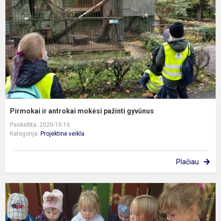
m
p
g
Pirmokai ir antrokai mokėsi pažinti gyvūnus
Paskelbta: 2020-10-16
Kategorija:
Projektinė veikla
Plačiau
B
l
s