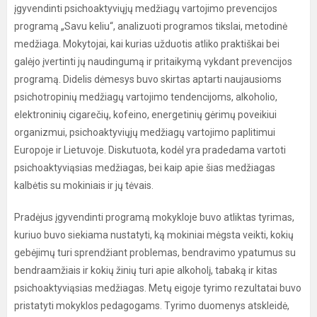
įgyvendinti psichoaktyviųjų medžiagų vartojimo prevencijos
programą „Savu keliu“, analizuoti programos tikslai, metodinė
medžiaga. Mokytojai, kai kurias užduotis atliko praktiškai bei
galėjo įvertinti jų naudingumą ir pritaikymą vykdant prevencijos
programą. Didelis dėmesys buvo skirtas aptarti naujausioms
psichotropinių medžiagų vartojimo tendencijoms, alkoholio,
elektroninių cigarečių, kofeino, energetinių gėrimų poveikiui
organizmui, psichoaktyviųjų medžiagų vartojimo paplitimui
Europoje ir Lietuvoje. Diskutuota, kodėl yra pradedama vartoti
psichoaktyviąsias medžiagas, bei kaip apie šias medžiagas
kalbėtis su mokiniais ir jų tėvais.
Pradėjus įgyvendinti programą mokykloje buvo atliktas tyrimas,
kuriuo buvo siekiama nustatyti, ką mokiniai mėgsta veikti, kokių
gebėjimų turi sprendžiant problemas, bendravimo ypatumus su
bendraamžiais ir kokių žinių turi apie alkoholį, tabaką ir kitas
psichoaktyviąsias medžiagas. Metų eigoje tyrimo rezultatai buvo
pristatyti mokyklos pedagogams. Tyrimo duomenys atskleidė,