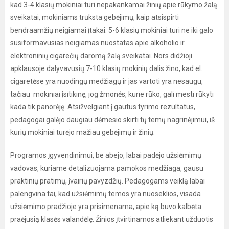
kad 3-4 klasių mokiniai turi nepakankamai žinių apie rūkymo žalą
sveikatai, mokiniams trūksta gebėjimų, kaip atsispirti
bendraamžių neigiamai įtakai. 5-6 klasių mokiniai turi ne iki galo
susiformavusias neigiamas nuostatas apie alkoholio ir
elektroninių cigarečių daromą žalą sveikatai. Nors didžioji
apklausoje dalyvavusių 7-10 klasių mokinių dalis žino, kad el.
cigaretėse yra nuodingų medžiagų ir jas vartoti yra nesaugu,
tačiau mokiniai įsitikinę, jog žmonės, kurie rūko, gali mesti rūkyti
kada tik panorėję. Atsižvelgiant į gautus tyrimo rezultatus,
pedagogai galėjo daugiau dėmesio skirti tų temų nagrinėjimui, iš
kurių mokiniai turėjo mažiau gebėjimų ir žinių.
Programos įgyvendinimui, be abejo, labai padėjo užsiėmimų
vadovas, kuriame detalizuojama pamokos medžiaga, gausu
praktinių pratimų, įvairių pavyzdžių. Pedagogams veiklą labai
palengvina tai, kad užsiėmimų temos yra nuoseklios, visada
užsiėmimo pradžioje yra prisimenama, apie ką buvo kalbėta
praėjusią klasės valandėlę. Žinios įtvirtinamos atliekant užduotis