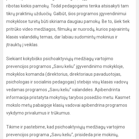
ribotas kiekis pamokų. Todėl pedagogams tenka atsisakyti tam
tikrų praktinių užduočių. Galbūt, šios programos įgyvendinimui
mokyklose turėtų būti skiriama daugiau pamokų. Be to, šiek tiek
pritrūko video medžiagos, filmukų ar nuorodų, kurios paįvairintų
klasės valandėlių temas, dar labiau sudomintų mokinius ir
įtrauktų į veiklas.
Siekiant kokybiško psichoaktyviųjų medžiagų vartojimo
prevencijos programos „Savu keliu“ įgyvendinimo mokykloje,
mokyklos komanda (direktorius, direktoriaus pavaduotojas,
psichologas ir socialinis pedagogas) stebėjo visų klasės vadovų
vedamas programos „Savu keliu“ valandėles. Apibendrinta
informacija pristatyta mokytojų tarybos posėdžio metu. Kasmet
mokslo metų pabaigoje klasių vadovai apibendrina programos
vykdymo privalumus ir trūkumus.
Tikime ir pastebime, kad psichoaktyviųjų medžiagų vartojimo
prevencijos programa „Savu keliu“, prisideda prie mokinių,