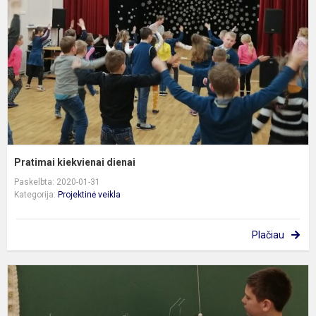
Pratimai kiekvienai dienai
Paskelbta: 2020-01-31
Kategorija:
Projektinė veikla
Plačiau
„
K
M