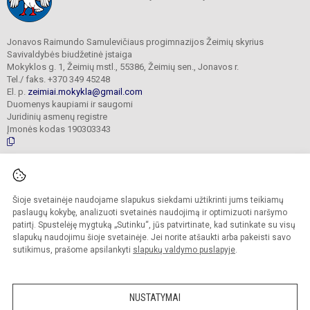
Jonavos Raimundo Samulevičiaus progimnazijos Žeimių skyrius
Savivaldybės biudžetinė įstaiga
Mokyklos g. 1, Žeimių mstl., 55386, Žeimių sen., Jonavos r.
Tel./ faks. +370 349 45248
El. p.
zeimiai.mokykla@gmail.com
Duomenys kaupiami ir saugomi
Juridinių asmenų registre
Įmonės kodas 190303343
© 2025. Jonavos Raimundo Samulevičiaus progimnazija Žeimių skyrius. Visos
teisės saugomos.
Šioje svetainėje naudojame slapukus siekdami užtikrinti jums teikiamų
Kopijuoti turinį be raštiško įstaigos administracijos sutikimo griežtai draudžiama.
paslaugų kokybę, analizuoti svetainės naudojimą ir optimizuoti naršymo
patirtį. Spustelėję mygtuką „Sutinku“, jūs patvirtinate, kad sutinkate su visų
Prieinamumo paraiška
Slapukų politika
slapukų naudojimu šioje svetainėje. Jei norite atšaukti arba pakeisti savo
sutikimus, prašome apsilankyti
slapukų valdymo puslapyje
.
Sumanus būdas atnaujinti
mokyklos interneto
svetainę
NUSTATYMAI