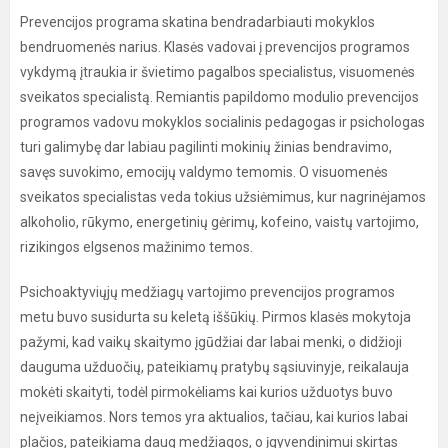
Prevencijos programa skatina bendradarbiauti mokyklos
bendruomenės narius. Klasės vadovai į prevencijos programos
vykdymą įtraukia ir švietimo pagalbos specialistus, visuomenės
sveikatos specialistą. Remiantis papildomo modulio prevencijos
programos vadovu mokyklos socialinis pedagogas ir psichologas
turi galimybę dar labiau pagilinti mokinių žinias bendravimo,
savęs suvokimo, emocijų valdymo temomis. O visuomenės
sveikatos specialistas veda tokius užsiėmimus, kur nagrinėjamos
alkoholio, rūkymo, energetinių gėrimų, kofeino, vaistų vartojimo,
rizikingos elgsenos mažinimo temos.
Psichoaktyviųjų medžiagų vartojimo prevencijos programos
metu buvo susidurta su keletą iššūkių. Pirmos klasės mokytoja
pažymi, kad vaikų skaitymo įgūdžiai dar labai menki, o didžioji
dauguma užduočių, pateikiamų pratybų sąsiuvinyje, reikalauja
mokėti skaityti, todėl pirmokėliams kai kurios užduotys buvo
neįveikiamos. Nors temos yra aktualios, tačiau, kai kurios labai
plačios, pateikiama daug medžiagos, o įgyvendinimui skirtas