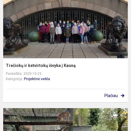
i
į
K
Trečiokų ir ketvirtokų išvyka į Kauną
Paskelbta: 2020-10-23
Kategorija:
Projektinė veikla
Plačiau
P
ir
a