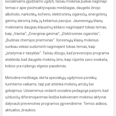
socialiniams įgūdžiams ugdyti, tačiau mokiniai puikiai nagrinėjo
temas ir apie psichoaktyviąsias medžiagas, daugelis žinojo
alkoholio, narkotikų, kofeino, elektroninių cigarečių, energetinių
gėrimų daromą žalą, jų keliamus pavojus. Jaunesniųjų klasių
mokiniams daugiau klausimų kildavo nagrinėjant tokias temas,
kaip „Vaistai“, „Energiniai gėrimai“, „Elektroninės cigaretės“,
„Buitinės chemijos priemonės“. Vyresniųjų klasių mokinius
sunkiau sekėsi sudominti nagrinėjant tokias temas, kaip
„Įstatymai ir taisyklės“. Tačiau džiugu, kad prevencijos programa
atskleidė, kad daugelis mokinių žino, kaip rūpintis savo sveikata,
kokios yra rizikingo elgesio pasekmės.
Metodinė medžiaga, skirta specialiųjų ugdymosi poreikių
turintiems vaikams, taip pat atitinka mokinių amžių bei
gebėjimus. Užsiėmimus vedanti socialinė pedagogė pažymi, kad
užduočių diferencijavimas leidžia kiekvienam mokiniui aktyviai
dalyvauti prevencinės programos įgyvendinime. Temos aiškios,
aktualios, įtraukios.