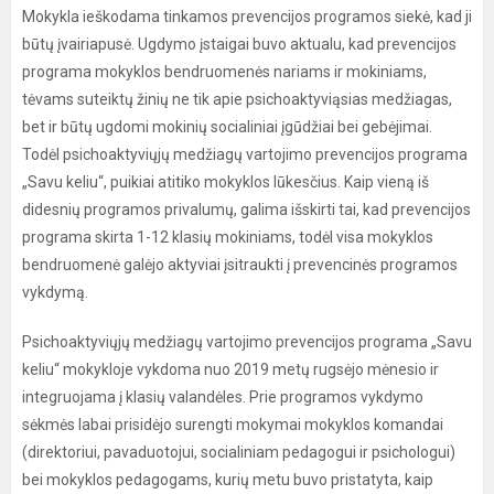
Mokykla ieškodama tinkamos prevencijos programos siekė, kad ji
būtų įvairiapusė. Ugdymo įstaigai buvo aktualu, kad prevencijos
programa mokyklos bendruomenės nariams ir mokiniams,
tėvams suteiktų žinių ne tik apie psichoaktyviąsias medžiagas,
bet ir būtų ugdomi mokinių socialiniai įgūdžiai bei gebėjimai.
Todėl psichoaktyviųjų medžiagų vartojimo prevencijos programa
„Savu keliu“, puikiai atitiko mokyklos lūkesčius. Kaip vieną iš
didesnių programos privalumų, galima išskirti tai, kad prevencijos
programa skirta 1-12 klasių mokiniams, todėl visa mokyklos
bendruomenė galėjo aktyviai įsitraukti į prevencinės programos
vykdymą.
Psichoaktyviųjų medžiagų vartojimo prevencijos programa „Savu
keliu“ mokykloje vykdoma nuo 2019 metų rugsėjo mėnesio ir
integruojama į klasių valandėles. Prie programos vykdymo
sėkmės labai prisidėjo surengti mokymai mokyklos komandai
(direktoriui, pavaduotojui, socialiniam pedagogui ir psichologui)
bei mokyklos pedagogams, kurių metu buvo pristatyta, kaip