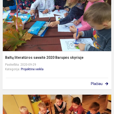
2
B
s
Baltų literatūros savaitė 2020 Barupės skyriuje
Paskelbta: 2020-09-29
Kategorija:
Projektinė veikla
Plačiau
B
l
s