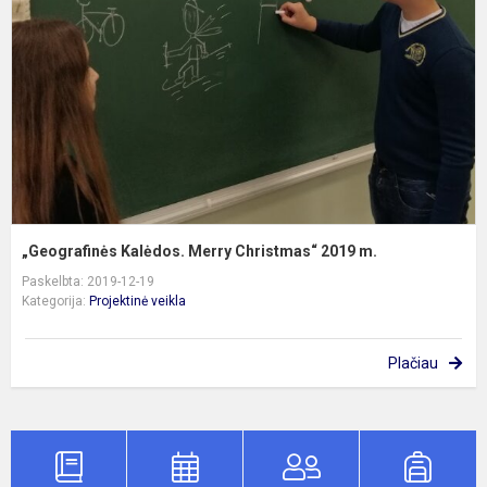
C
2
m
„Geografinės Kalėdos. Merry Christmas“ 2019 m.
Paskelbta: 2019-12-19
Kategorija:
Projektinė veikla
Plačiau