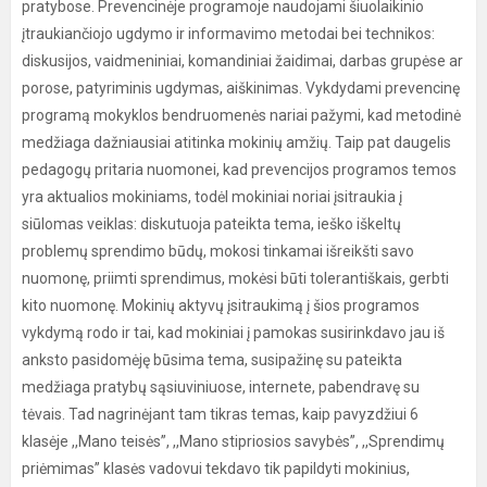
pratybose. Prevencinėje programoje naudojami šiuolaikinio
įtraukiančiojo ugdymo ir informavimo metodai bei technikos:
diskusijos, vaidmeniniai, komandiniai žaidimai, darbas grupėse ar
porose, patyriminis ugdymas, aiškinimas. Vykdydami prevencinę
programą mokyklos bendruomenės nariai pažymi, kad metodinė
medžiaga dažniausiai atitinka mokinių amžių. Taip pat daugelis
pedagogų pritaria nuomonei, kad prevencijos programos temos
yra aktualios mokiniams, todėl mokiniai noriai įsitraukia į
siūlomas veiklas: diskutuoja pateikta tema, ieško iškeltų
problemų sprendimo būdų, mokosi tinkamai išreikšti savo
nuomonę, priimti sprendimus, mokėsi būti tolerantiškais, gerbti
kito nuomonę. Mokinių aktyvų įsitraukimą į šios programos
vykdymą rodo ir tai, kad mokiniai į pamokas susirinkdavo jau iš
anksto pasidomėję būsima tema, susipažinę su pateikta
medžiaga pratybų sąsiuviniuose, internete, pabendravę su
tėvais. Tad nagrinėjant tam tikras temas, kaip pavyzdžiui 6
klasėje ,,Mano teisės”, ,,Mano stipriosios savybės”, ,,Sprendimų
priėmimas” klasės vadovui tekdavo tik papildyti mokinius,