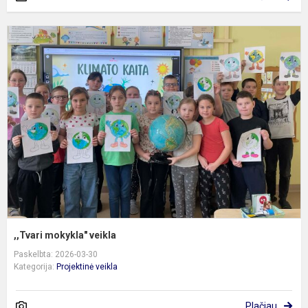
,
m
v
,,Tvari mokykla" veikla
Paskelbta: 2026-03-30
Kategorija:
Projektinė veikla
Plačiau