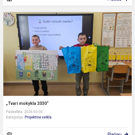
„
m
2
„Tvari mokykla 2030“
Paskelbta: 2026-03-30
Kategorija:
Projektinė veikla
Plačiau