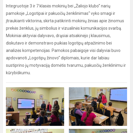
Integruotoje 3 ir 7 klasės mokinių bei „Žaliojo klubo“ narių
pamokoje „Logotipai ir pakuočių ženklinimas“ vyko smagi ir
įtraukianti viktorina, skirta patikrinti mokinių žinias apie žinomus
prekės ženklus, jų simbolius ir vizualinės komunikacijos svarbą.
Mokiniai aktyviai dalyvavo, drąsiai atsakinėjo į klausimus,
diskutavo ir demonstravo puikias logotipų atpažinimo bei
analizės kompetencijas. Pamokos pabaigoje visi dalyviai buvo
apdovanoti „Logotipų žinovo“ diplomais, kurie dar labiau
sustiprino jų motyvaciją domėtis tvarumu, pakuočių ženklinimu ir
kūrybiškumu.