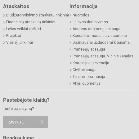
Ataskaitos
Informacija
Biudžeto vykdymo ataskaitų rinkiniai
Nuorodos
Finansinių ataskaitų rinkiniai
Laisvos darbo vietos
Lėšos veiklai viešinti
Asmens duomenų apsauga
Projektai
Konsultavimasis su visuomene
Viešieji pirkimai
Dažniausiai užduodami klausimai
Pranešėjų apsauga
Pranešėjų apsauga. Vidinis kanalas
Korupcijos prevencija
Civilinė sauga
Teisinė informacija
Atviri duomenys
Pastebėjote klaidų?
Turite pasiūlymų?
RAŠYKITE
Bendraukime