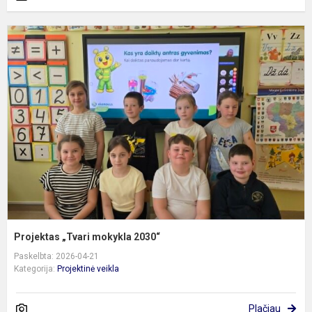
P
„
m
2
Projektas „Tvari mokykla 2030“
Paskelbta: 2026-04-21
Kategorija:
Projektinė veikla
Plačiau