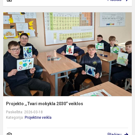
P
,
m
2
v
Projekto ,,Tvari mokykla 2030“ veiklos
Paskelbta: 2026-03-18
Kategorija:
Projektinė veikla
Plačiau