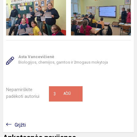
Asta Vancevičienė
Biologijos, chemijos, gamtos ir žmogaus mokytoja
Nepamirškite
3
AČIŪ
padėkoti autoriui
Grįžti