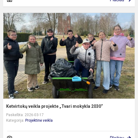
K
v
p
„
m
2
Ketvirtokų veikla projekte „Tvari mokykla 2030“
Paskelbta: 2026-03-17
Kategorija:
Projektinė veikla