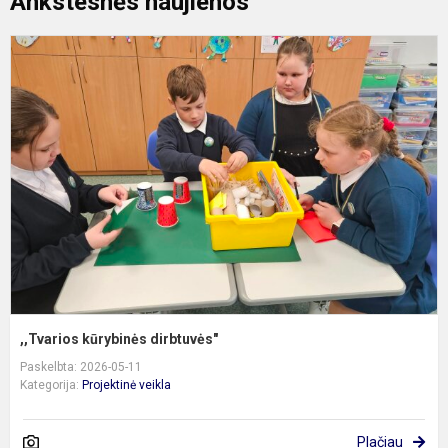
Ankstesnės naujienos
,
k
d
,,Tvarios kūrybinės dirbtuvės"
Paskelbta: 2026-05-11
Kategorija:
Projektinė veikla
Plačiau