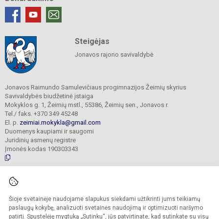
Steigėjas
Jonavos rajono savivaldybė
Jonavos Raimundo Samulevičiaus progimnazijos Žeimių skyrius
Savivaldybės biudžetinė įstaiga
Mokyklos g. 1, Žeimių mstl., 55386, Žeimių sen., Jonavos r.
Tel./ faks. +370 349 45248
El. p.
zeimiai.mokykla@gmail.com
Duomenys kaupiami ir saugomi
Juridinių asmenų registre
Įmonės kodas 190303343
© 2025. Jonavos Raimundo Samulevičiaus progimnazija Žeimių skyrius. Visos
teisės saugomos.
Šioje svetainėje naudojame slapukus siekdami užtikrinti jums teikiamų
Kopijuoti turinį be raštiško įstaigos administracijos sutikimo griežtai draudžiama.
paslaugų kokybę, analizuoti svetainės naudojimą ir optimizuoti naršymo
patirtį. Spustelėję mygtuką „Sutinku“, jūs patvirtinate, kad sutinkate su visų