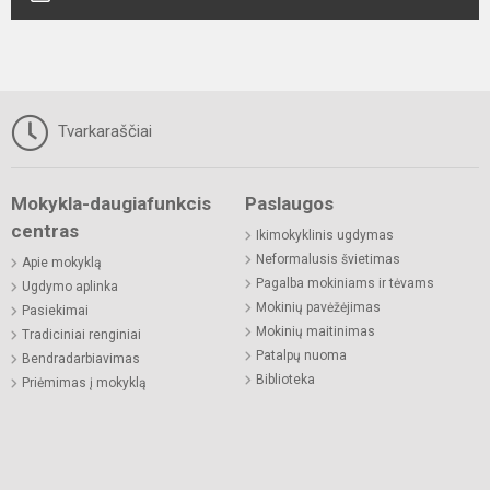
Tvarkaraščiai
Mokykla-daugiafunkcis
Paslaugos
centras
Ikimokyklinis ugdymas
Neformalusis švietimas
Apie mokyklą
Pagalba mokiniams ir tėvams
Ugdymo aplinka
Mokinių pavėžėjimas
Pasiekimai
Mokinių maitinimas
Tradiciniai renginiai
Patalpų nuoma
Bendradarbiavimas
Biblioteka
Priėmimas į mokyklą