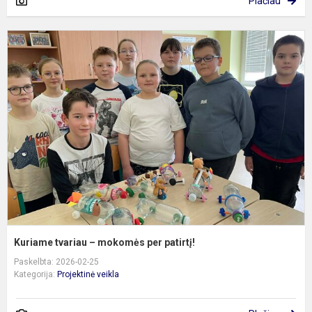
Plačiau
K
t
–
m
p
p
Kuriame tvariau – mokomės per patirtį!
Paskelbta: 2026-02-25
Kategorija:
Projektinė veikla