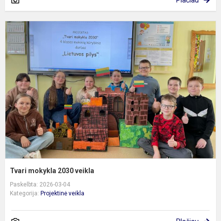
Plačiau
T
m
2
v
Tvari mokykla 2030 veikla
Paskelbta: 2026-03-04
Kategorija:
Projektinė veikla