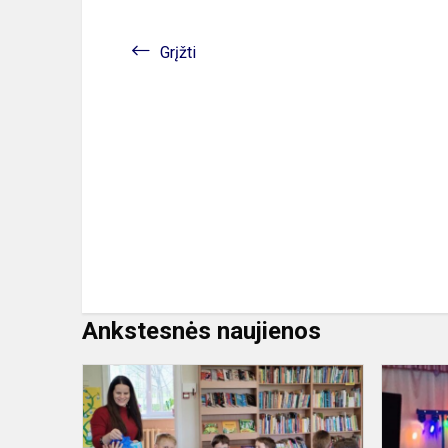
Grįžti
Ankstesnės naujienos
Edukacija
„Velykiniai
margučiai“