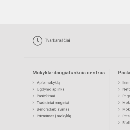
Tvarkaraščiai
Mokykla-daugiafunkcis centras
Pasl
Apie mokyklą
Ikim
Ugdymo aplinka
Nefo
Pasiekimai
Paga
Tradiciniai renginiai
Moki
Bendradarbiavimas
Moki
Priėmimas į mokyklą
Pat
Bibl