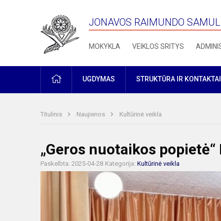
JONAVOS RAIMUNDO SAMULE
MOKYKLA
VEIKLOS SRITYS
ADMINI
PRADŽIA
UGDYMAS
STRUKTŪRA IR KONTAKTAI
Titulinis
Naujienos
Kultūrinė veikla
„Geros nuotaikos popietė“ 
Paskelbta: 2025-04-28
Kategorija:
Kultūrinė veikla