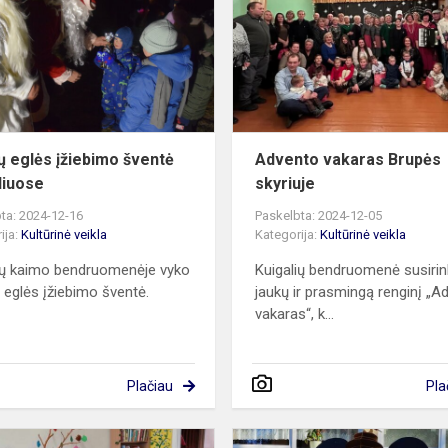
įžiebimo
šventė
Kuigaliuose
ų eglės įžiebimo šventė
Advento vakaras Brupės
liuose
skyriuje
ta: 2024-12-16
Paskelbta: 2024-12-05
ija:
Kultūrinė veikla
Kategorija:
Kultūrinė veikla
ių kaimo bendruomenėje vyko
Kuigalių bendruomenė susirin
 eglės įžiebimo šventė.
jaukų ir prasmingą renginį „A
vakaras“, k...
Plačiau
Pla
„Pašnekesiai