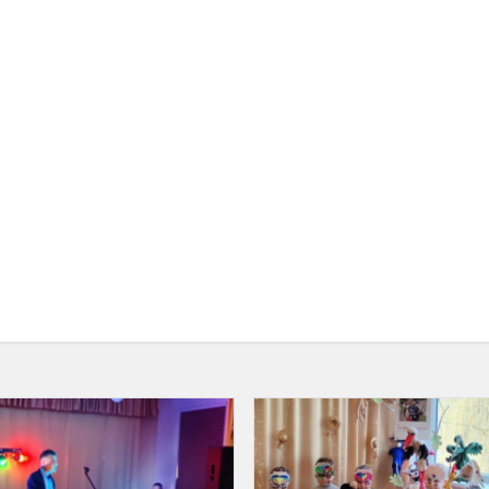
„Žvaigždžių
spindesys“
Barupės
skyriuje