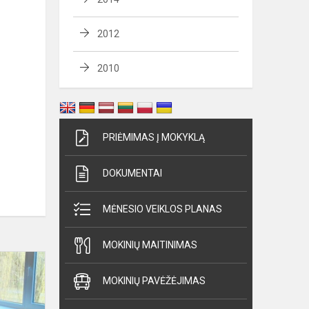
2012
2010
PRIĖMIMAS Į MOKYKLĄ
DOKUMENTAI
MĖNESIO VEIKLOS PLANAS
MOKINIŲ MAITINIMAS
Teatro
diena
MOKINIŲ PAVĖŽĖJIMAS
Barupės
skyriuje