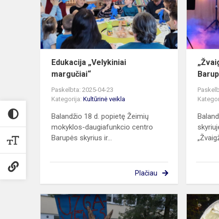
Edukacija „Velykiniai
„Žvai
margučiai“
Barup
Paskelbta: 2025-04-23
Paskelb
Kategorija:
Kultūrinė veikla
Kategor
Balandžio 18 d. popietę Žeimių
Baland
mokyklos-daugiafunkcio centro
skyriu
Barupės skyrius ir...
„Žvaigž
Plačiau
Užgavėnės
Kuigaliuose