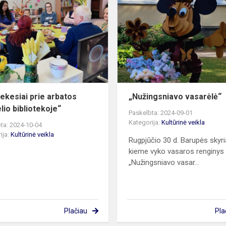
prie
arbatos
puodelio
bibliotekoje“
ekesiai prie arbatos
„Nužingsniavo vasarėlė“
lio bibliotekoje“
Paskelbta: 2024-09-01
Kategorija:
Kultūrinė veikla
ta: 2024-10-04
ija:
Kultūrinė veikla
Rugpjūčio 30 d. Barupės skyr
kieme vyko vasaros renginys
„Nužingsniavo vasar...
Plačiau
Pla