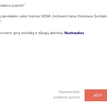
otaikos popietė“.
aisvalaikio salės teatras SIENA (režisierė Hana Stanislava Šumilait
“.
ūrovams gerą nuotaiką ir džiugių akimirkų.
Nuotraukos
Nepamirškite
3
AČIŪ
padėkoti autoriui