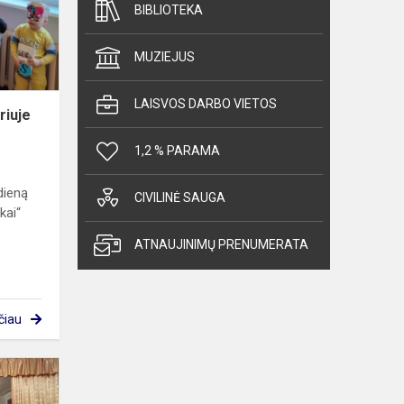
BIBLIOTEKA
MUZIEJUS
LAISVOS DARBO VIETOS
riuje
1,2 % PARAMA
dieną
CIVILINĖ SAUGA
kai“
ATNAUJINIMŲ PRENUMERATA
čiau
Advento
vakaras