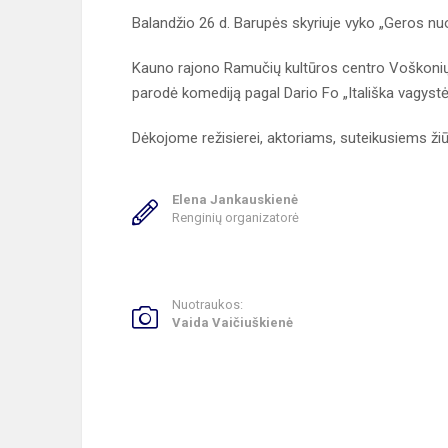
Balandžio 26 d. Barupės skyriuje vyko „Geros nu
Kauno rajono Ramučių kultūros centro Voškonių l
parodė komediją pagal Dario Fo „Itališka vagystė
Dėkojome režisierei, aktoriams, suteikusiems ži
Elena Jankauskienė
Renginių organizatorė
Nuotraukos:
Vaida Vaičiuškienė