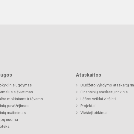
augos
Ataskaitos
okyklinis ugdymas
Biudžeto vykdymo ataskaitų rin
rmalusis švietimas
Finansinių ataskaitų rinkiniai
lba mokiniams ir tėvams
Lėšos veiklai viešinti
nių pavėžėjimas
Projektai
nių maitinimas
Viešieji pirkimai
alpų nuoma
ioteka