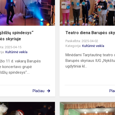
gždžių spindesys“
Teatro diena Barupės sky
ės skyriuje
Paskelbta: 2025-04-02
Kategorija:
Kultūrinė veikla
ta: 2025-04-15
ija:
Kultūrinė veikla
Minėdami Tarptautinę teatro 
Barupės skyriaus IUG „Nykštu
žio 11 d. vakarą Barupės
ugdytiniai kl...
je koncertavo grupė
džių spindesys“....
Plačiau
Pla
Kalėdų
eglės