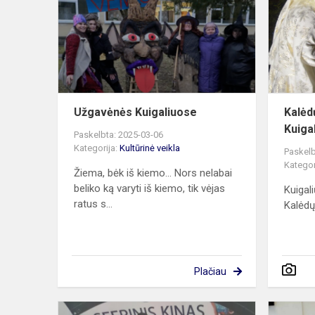
Užgavėnės Kuigaliuose
Kalėd
Kuiga
Paskelbta: 2025-03-06
Kategorija:
Kultūrinė veikla
Paskelb
Kategor
Žiema, bėk iš kiemo... Nors nelabai
beliko ką varyti iš kiemo, tik vėjas
Kuigal
ratus s...
Kalėdų
Plačiau
Sferinis