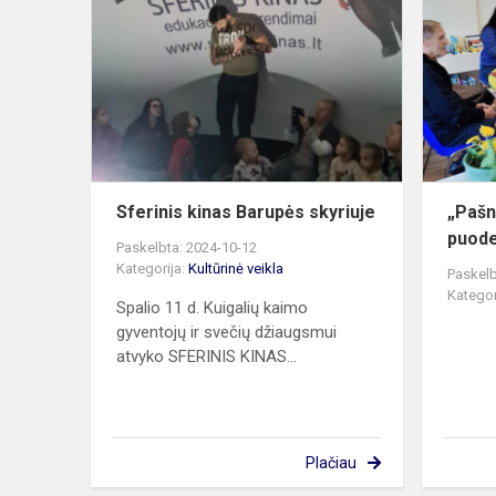
kinas
Barupės
skyriuje
Sferinis kinas Barupės skyriuje
„Pašn
puode
Paskelbta: 2024-10-12
Kategorija:
Kultūrinė veikla
Paskelb
Kategor
Spalio 11 d. Kuigalių kaimo
gyventojų ir svečių džiaugsmui
atvyko SFERINIS KINAS...
Plačiau