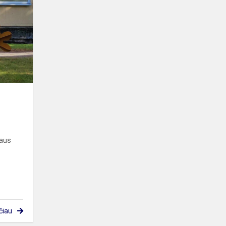
vasarėlė“
iaus
čiau