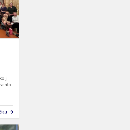
Brupės
skyriuje
ko į
dvento
čiau
„Nužingsniavo