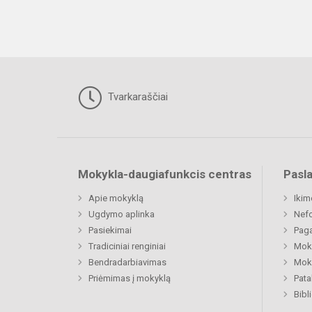
Tvarkaraščiai
Mokykla-daugiafunkcis centras
Pasl
Apie mokyklą
Ikim
Ugdymo aplinka
Nefo
Pasiekimai
Paga
Tradiciniai renginiai
Moki
Bendradarbiavimas
Moki
Priėmimas į mokyklą
Pat
Bibl