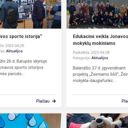
vos sporto istorija“
Edukacinė veikla Jonavos 
mokyklų mokiniams
ta: 2023-04-28
ija:
Aktualijos
Paskelbta: 2023-04-28
Kategorija:
Aktualijos
žio 26 d. Barupės skyriuje
onavos sporto istorijos
Balandžio 27 d. įgyvendinant
inės parodo...
projektą „Žeimiams 660“, Žei
mokykla-daugiafunkc...
Plačiau
Pla
Balandžio
2-