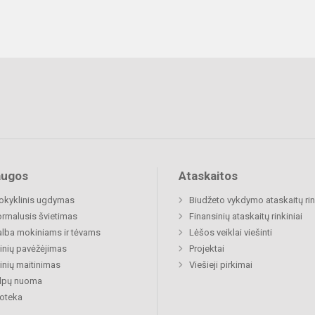
augos
Ataskaitos
okyklinis ugdymas
Biudžeto vykdymo ataskaitų rin
rmalusis švietimas
Finansinių ataskaitų rinkiniai
lba mokiniams ir tėvams
Lėšos veiklai viešinti
nių pavėžėjimas
Projektai
nių maitinimas
Viešieji pirkimai
alpų nuoma
ioteka