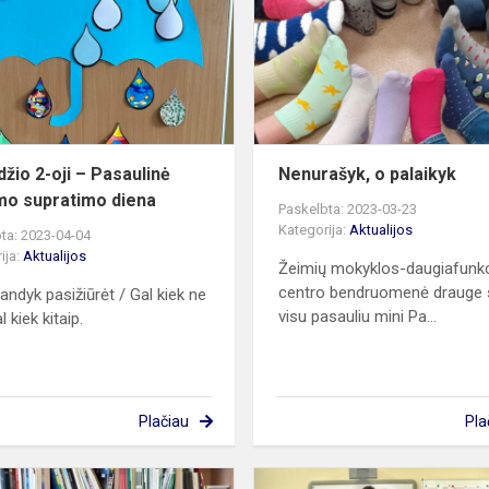
oji
–
Pasaulinė
autizmo
supratimo
diena
džio 2-oji – Pasaulinė
Nenurašyk, o palaikyk
mo supratimo diena
Paskelbta: 2023-03-23
Kategorija:
Aktualijos
ta: 2023-04-04
ija:
Aktualijos
Žeimių mokyklos-daugiafunk
centro bendruomenė drauge 
andyk pasižiūrėt / Gal kiek ne
visu pasauliu mini Pa...
l kiek kitaip.
Plačiau
Pla
Skaitymo