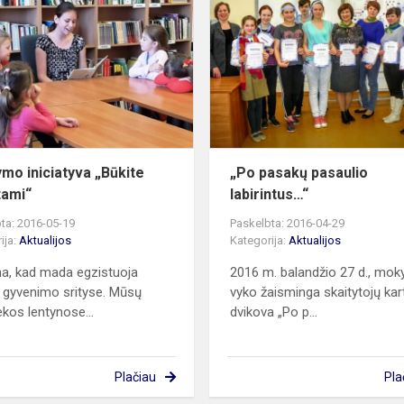
iniciatyva
„Būkite
pažįstami“
s
ymo iniciatyva „Būkite
„Po pasakų pasaulio
tami“
labirintus…“
ta: 2016-05-19
Paskelbta: 2016-04-29
ija:
Aktualijos
Kategorija:
Aktualijos
, kad mada egzistuoja
2016 m. balandžio 27 d., mok
 gyvenimo srityse. Mūsų
vyko žaisminga skaitytojų kar
ekos lentynose...
dvikova „Po p...
Plačiau
Pla