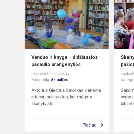
ir
knyga
–
didžiausios
pasaulio
brangenybė
Vanduo ir knyga – didžiausios
Skait
pasaulio brangenybės
pažįs
Paskelbta: 2017-02-14
Paskelb
Kategorija:
Aktualijos
Kategor
Aktorius Giedrius Savickas viename
Sakoma
interviu paklaustas, kur mėgsta
visose
skaityti, ats...
bibliot
Plačiau