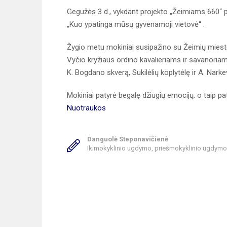
Gegužės 3 d., vykdant projekto „Žeimiams 660“ 
„Kuo ypatinga mūsų gyvenamoji vietovė“ .
Žygio metu mokiniai susipažino su Žeimių miesteli
Vyčio kryžiaus ordino kavalieriams ir savanoria
K. Bogdano skverą, Sukilėlių koplytėlę ir A. Nark
Mokiniai patyrė begalę džiugių emocijų, o taip p
Nuotraukos
Danguolė Steponavičienė
Ikimokyklinio ugdymo, priešmokyklinio ugdym