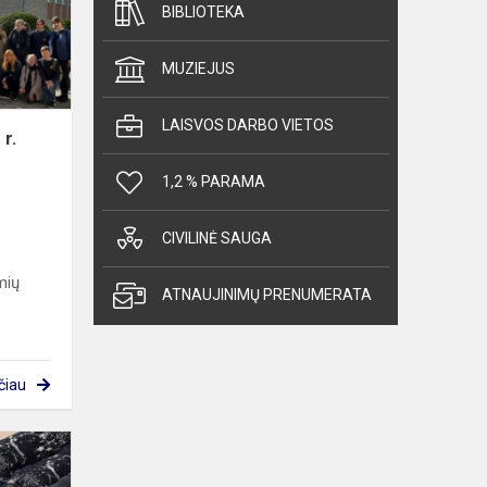
BIBLIOTEKA
mokyklų
mokiniams
MUZIEJUS
LAISVOS DARBO VIETOS
r.
1,2 % PARAMA
CIVILINĖ SAUGA
mių
ATNAUJINIMŲ PRENUMERATA
čiau
Nenurašyk,
o