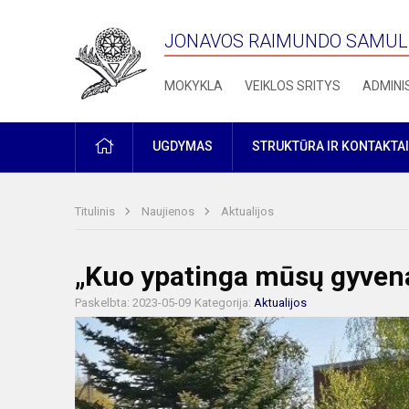
JONAVOS RAIMUNDO SAMULE
MOKYKLA
VEIKLOS SRITYS
ADMINI
PRADŽIA
UGDYMAS
STRUKTŪRA IR KONTAKTAI
Titulinis
Naujienos
Aktualijos
„Kuo ypatinga mūsų gyvena
Paskelbta: 2023-05-09
Kategorija:
Aktualijos