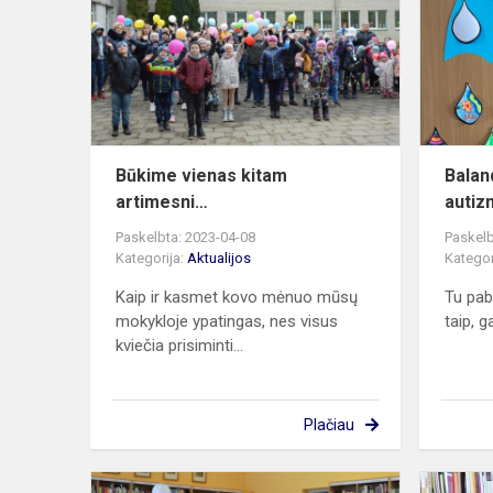
kitam
artimesni…
Būkime vienas kitam
Balan
artimesni…
autiz
Paskelbta: 2023-04-08
Paskelb
Kategorija:
Aktualijos
Kategor
Kaip ir kasmet kovo mėnuo mūsų
Tu pab
mokykloje ypatingas, nes visus
taip, ga
kviečia prisiminti...
Plačiau
Vanduo