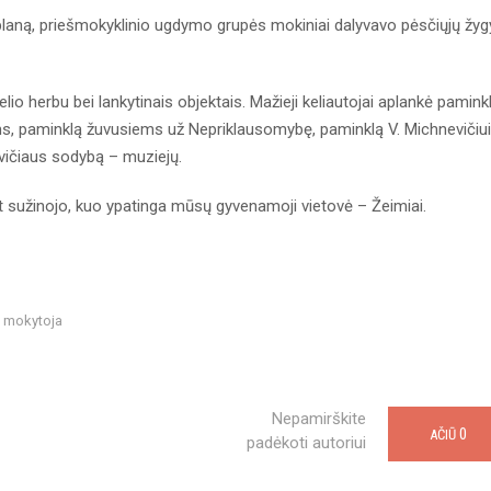
planą, priešmokyklinio ugdymo grupės mokiniai dalyvavo pėsčiųjų žyg
o herbu bei lankytinais objektais. Mažieji keliautojai aplankė pamink
ms, paminklą žuvusiems už Nepriklausomybę, paminklą V. Michnevičiui
evičiaus sodybą – muziejų.
at sužinojo, kuo ypatinga mūsų gyvenamoji vietovė – Žeimiai.
o mokytoja
Nepamirškite
0
AČIŪ
padėkoti autoriui