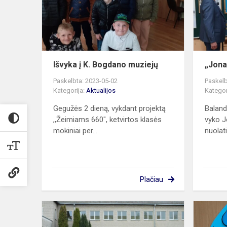
muziejų
Išvyka į K. Bogdano muziejų
„Jona
Paskelbta: 2023-05-02
Paskelb
Kategorija:
Aktualijos
Kategor
Gegužės 2 dieną, vykdant projektą
Baland
,,Žeimiams 660″, ketvirtos klasės
vyko J
mokiniai per...
nuolat
Plačiau
Būkime
vienas