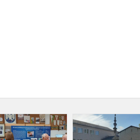
„Jonavos
sporto
istorija“