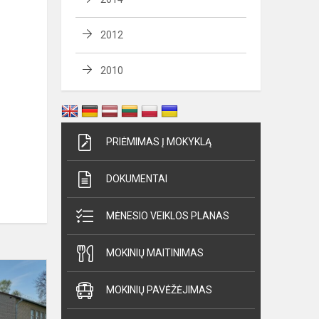
2012
2010
PRIĖMIMAS Į MOKYKLĄ
DOKUMENTAI
MĖNESIO VEIKLOS PLANAS
MOKINIŲ MAITINIMAS
Edukacinė
veikla
MOKINIŲ PAVĖŽĖJIMAS
Jonavos
r.