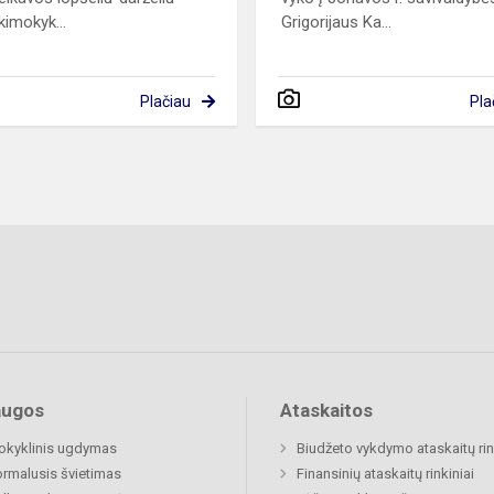
kimokyk...
Grigorijaus Ka...
Plačiau
Pla
augos
Ataskaitos
okyklinis ugdymas
Biudžeto vykdymo ataskaitų rin
rmalusis švietimas
Finansinių ataskaitų rinkiniai