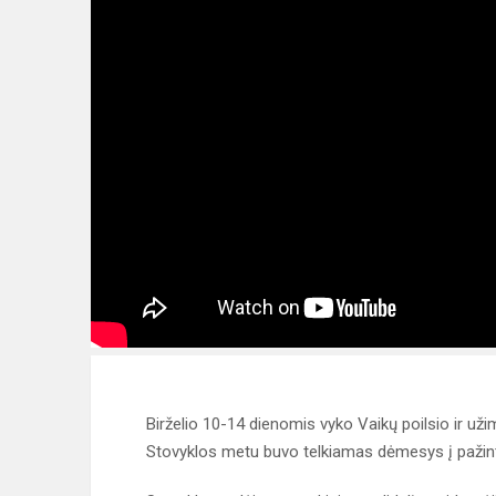
Birželio 10-14 dienomis vyko Vaikų poilsio ir už
Stovyklos metu buvo telkiamas dėmesys į pažinti