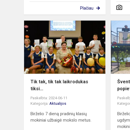
Plačiau
Tik
tak,
tik
tak
laikrodukas
tiksi...
Tik tak, tik tak laikrodukas
Švent
tiksi...
popie
Paskelbta: 2024-06-11
Paskelb
Kategorija:
Aktualijos
Kategor
Birželio 7 dieną pradinių klasių
Birželi
mokiniai užbaigė mokslo metus.
ugdymo
mokinia