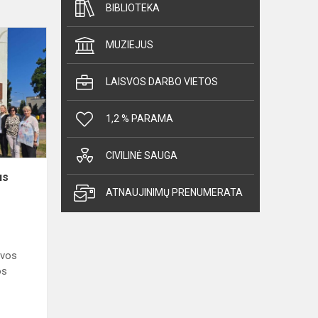
BIBLIOTEKA
Viešnagė
MUZIEJUS
Lazdijų
Motiejaus
LAISVOS DARBO VIETOS
Gustaičio
gimnazijoje
1,2 % PARAMA
CIVILINĖ SAUGA
us
ATNAUJINIMŲ PRENUMERATA
avos
os