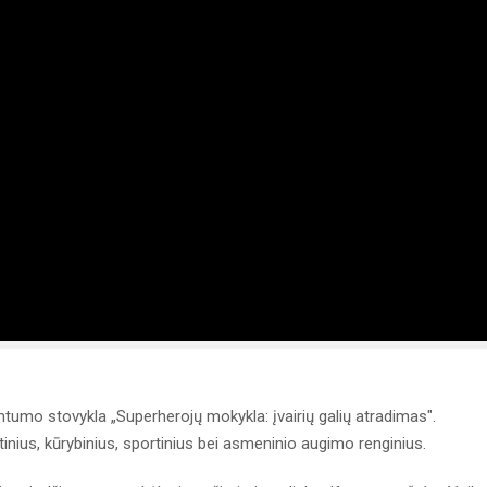
imtumo stovykla „Superherojų mokykla: įvairių galių atradimas".
nius, kūrybinius, sportinius bei asmeninio augimo renginius.