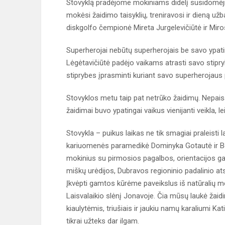
Stovyklą pradėjome mokiniams didelį susidomėji
mokėsi žaidimo taisyklių, treniravosi ir dieną u
diskgolfo čempionė Mireta Jurgelevičiūtė ir Miro
Superherojai nebūtų superherojais be savo ypati
Lėgėtavičiūtė padėjo vaikams atrasti savo stipr
stiprybes įprasminti kuriant savo superherojau
Stovyklos metu taip pat netrūko žaidimų. Nepaisan
žaidimai buvo ypatingai vaikus vienijanti veikla, l
Stovykla – puikus laikas ne tik smagiai praleisti l
kariuomenės paramedikė Dominyka Gotautė ir B
mokinius su pirmosios pagalbos, orientacijos ga
miškų urėdijos, Dubravos regioninio padalinio at
Įkvėpti gamtos kūrėme paveikslus iš natūralių me
Laisvalaikio slėnį Jonavoje. Čia mūsų laukė žaidi
kiaulytėmis, triušiais ir jaukiu namų karaliumi Kat
tikrai užteks dar ilgam.