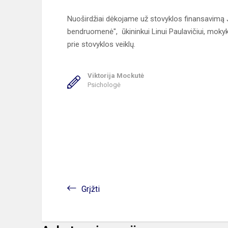
Nuoširdžiai dėkojame už stovyklos finansavimą
bendruomenė", ūkininkui Linui Paulavičiui, mok
prie stovyklos veiklų.
Viktorija Mockutė
Psichologė
Grįžti