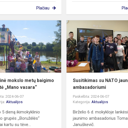
Plačiau
Pla
Šventinė
mokslo
metų
baigimo
popietė
„Mano
vasara“
inė mokslo metų baigimo
Susitikimas su NATO jau
tė „Mano vasara“
ambasadoriumi
ta: 2024-06-07
Paskelbta: 2024-06-07
ija:
Aktualijos
Kategorija:
Aktualijos
o 5 dieną ikimokyklinio
Birželio 6 d. mokykloje lankė
 grupės ,,Boružėlės“
jaunimo ambasadorius Toma
i kartu su tėve...
Januškevič.