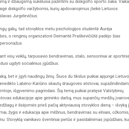
mą ir džiaugsmą sukėlusia pažintimi su diskgolfo sporto šaka. Vaika
žbaigė diskgolfo varžybomis, kurių apdovanojimus įteikė Lietuvos
slavas Jurgelevičius.
ngų galių, tad stovyklos metu psichologijos studentė Aurėja
ybes, o renginių organizatorė Deimantė Praškevičiūtė padėjo šias
s personažus.
t visų veiklų, tarpusavio bendravimas, stalo, sensoriniai ar sportinia
eidusi ugdyti socialinius įgūdžius.
aiką, bet ir įgyti naudingų žinių. Šiuos du tikslus puikiai apjungė Lietuv
enedikto Labėno-Kariūno skautų draugovės atstovai, supažindindam
mtoje, išgyvenimo pagrindais. Šią temą puikiai pratęsė Valstybinių
stovas edukacijoje apie girininko darbą, mus supančių medžių įvairov
džiagų ir ilsėjomės prieš pačią aktyviausią stovyklos dieną – išvyką 
mai, žygis ir edukacija apie milžinus, bendravimas su elniais, ožkomis
inu. Stovyklą vainikavo šventiniai pietūs ir pasidalinimas įspūdžiais, ku