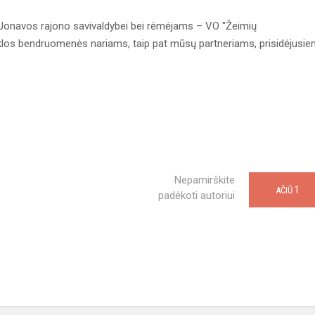
 Jonavos rajono savivaldybei bei rėmėjams – VO "Žeimių
yklos bendruomenės nariams, taip pat mūsų partneriams, prisidėjusi
Nepamirškite
1
AČIŪ
padėkoti autoriui