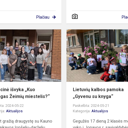
Plačiau
Pla
Edukacinė
išvyka
„Kuo
ypatingas
Žeimių
miestelis?“
cinė išvyka „Kuo
Lietuvių kalbos pamoka
ngas Žeimių miestelis?“
„Gyvenu su knyga“
ta: 2024-05-22
Paskelbta: 2024-05-21
ija:
Aktualijos
Kategorija:
Aktualijos
t gražią draugystę su Kauno
Gegužės 17 dieną 2 klasės mo
eikavos lopšeliu-darželiu
vyko į Jonavos r. savivaldybė