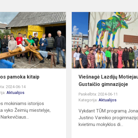
Istorijos
pamoka
kitaip
ijos pamoka kitaip
Viešnagė Lazdijų Motieja
Gustaičio gimnazijoje
ta: 2024-06-14
ija:
Aktualijos
Paskelbta: 2024-06-11
Kategorija:
Aktualijos
ės mokiniams istorijos
 vyko Žeimių miestelyje,
Vykdant TŪM programą Jon
 Narkevičiaus...
Justino Vareikio progimnazij
kvietimu mokyklos di...