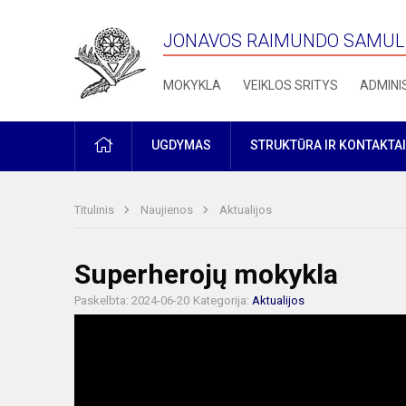
JONAVOS RAIMUNDO SAMULE
MOKYKLA
VEIKLOS SRITYS
ADMINI
PRADŽIA
UGDYMAS
STRUKTŪRA IR KONTAKTAI
Titulinis
Naujienos
Aktualijos
Superherojų mokykla
Paskelbta: 2024-06-20
Kategorija:
Aktualijos