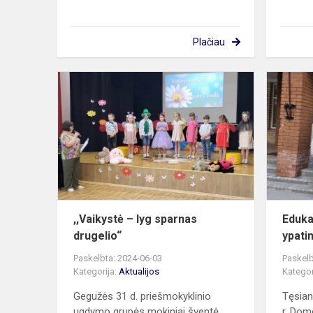
Plačiau
,,Vaikystė
–
lyg
sparnas
drugelio“
,,Vaikystė – lyg sparnas
Eduka
drugelio“
ypati
Paskelbta: 2024-06-03
Paskelb
Kategorija:
Aktualijos
Kategor
Gegužės 31 d. priešmokyklinio
Tęsian
ugdymo grupės mokiniai šventė
r. Dom