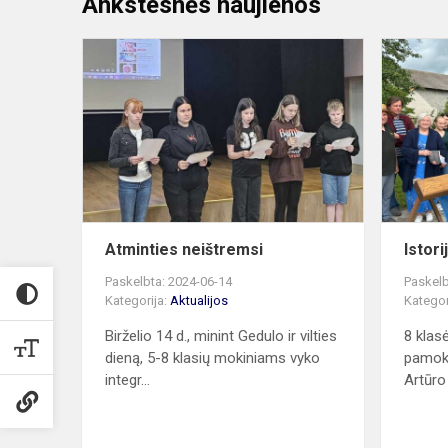
Ankstesnės naujienos
Atminties
neištremsi
Atminties neištremsi
Istor
Paskelbta: 2024-06-14
Paskelb
Kategorija:
Aktualijos
Kategor
Birželio 14 d., minint Gedulo ir vilties
8 klas
dieną, 5-8 klasių mokiniams vyko
pamoka
integr...
Artūro