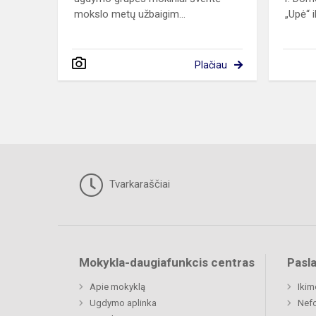
mokslo metų užbaigim...
„Upė“ i
Plačiau
Tvarkaraščiai
Mokykla-daugiafunkcis centras
Pasl
Apie mokyklą
Ikim
Ugdymo aplinka
Nefo