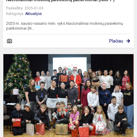
Paskelbta: 2025-01-09
Kategorija:
Aktualijos
2025 m. sausio-vasario mėn. vyks Nacionaliniai mokinių pasiekimų
patikrinimai (N...
Plačiau
T
š