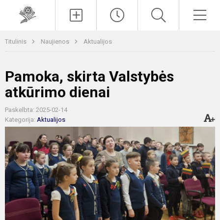
Paieška
Men
Titulinis
Naujienos
Aktualijos
Pamoka, skirta Valstybės
atkūrimo dienai
Paskelbta: 2025-02-14
Kategorija:
Aktualijos