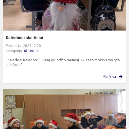
Kalėdiniai skaitiniai
Paskelbta: 2024-12-20
Kategorija:
Aktualijos
,,Kalėdos! Kalėdos!” – visą gruodžio mėnesį 3 klasės mokiniams rytai
jaukūs ir š...
Plačiau
I
g
–
a
k
p