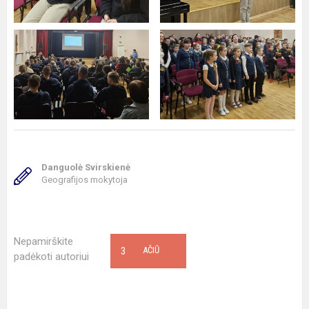
Danguolė Svirskienė
Geografijos mokytoja
Nepamirškite
3
AČIŪ
padėkoti autoriui