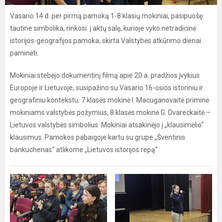
Vasario 14 d. per pirmą pamoką 1-8 klasių mokiniai, pasipuošę
tautine simbolika, rinkosi į aktų salę, kurioje vyko netradicinė
istorijos-geografijos pamoka, skirta Valstybės atkūrimo dienai
paminėti.
Mokiniai stebėjo dokumentinį filmą apie 20 a. pradžios įvykius
Europoje ir Lietuvoje, susipažino su Vasario 16-osios istoriniu ir
geografiniu kontekstu. 7 klasės mokinė I. Macuganovaitė priminė
mokiniams valstybės požymius, 8 klasės mokinė G. Dvareckaitė –
Lietuvos valstybės simbolius. Mokiniai atsakinėjo į „klausimėlio“
klausimus. Pamokos pabaigoje kartu su grupe „Šventinis
bankuchenas“ atlikome „Lietuvos istorijos repą“.