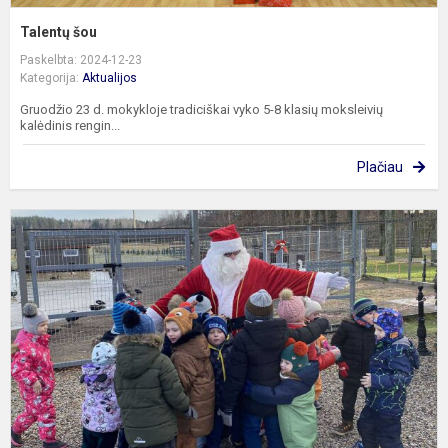
Talentų šou
Paskelbta: 2024-12-23
Kategorija:
Aktualijos
Gruodžio 23 d. mokykloje tradiciškai vyko 5-8 klasių moksleivių
kalėdinis rengin...
Plačiau
I
p
K
S