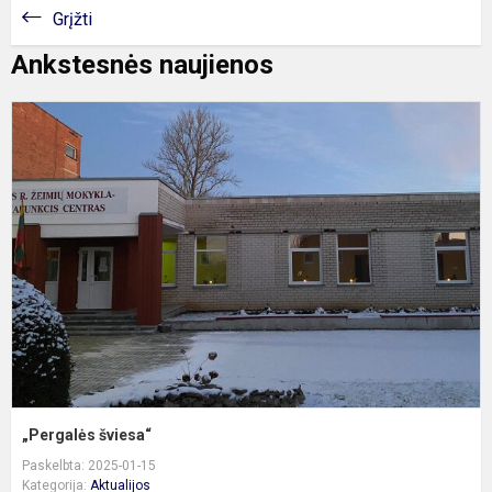
Grįžti
Ankstesnės naujienos
„
š
„Pergalės šviesa“
Paskelbta: 2025-01-15
Kategorija:
Aktualijos