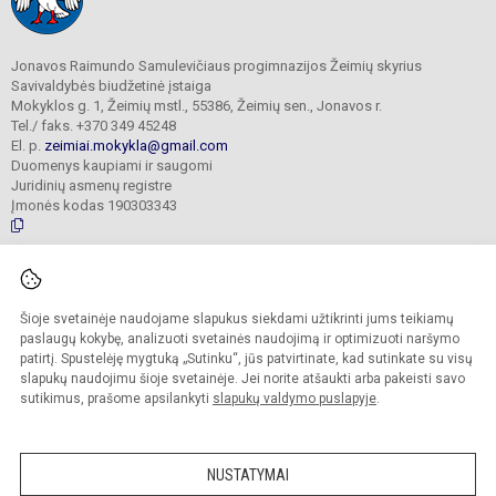
Jonavos Raimundo Samulevičiaus progimnazijos Žeimių skyrius
Savivaldybės biudžetinė įstaiga
Mokyklos g. 1, Žeimių mstl., 55386, Žeimių sen., Jonavos r.
Tel./ faks. +370 349 45248
El. p.
zeimiai.mokykla@gmail.com
Duomenys kaupiami ir saugomi
Juridinių asmenų registre
Įmonės kodas 190303343
© 2025. Jonavos Raimundo Samulevičiaus progimnazija Žeimių skyrius. Visos
teisės saugomos.
Šioje svetainėje naudojame slapukus siekdami užtikrinti jums teikiamų
Kopijuoti turinį be raštiško įstaigos administracijos sutikimo griežtai draudžiama.
paslaugų kokybę, analizuoti svetainės naudojimą ir optimizuoti naršymo
patirtį. Spustelėję mygtuką „Sutinku“, jūs patvirtinate, kad sutinkate su visų
Prieinamumo paraiška
Slapukų politika
slapukų naudojimu šioje svetainėje. Jei norite atšaukti arba pakeisti savo
sutikimus, prašome apsilankyti
slapukų valdymo puslapyje
.
Sumanus būdas atnaujinti
mokyklos interneto
svetainę
NUSTATYMAI