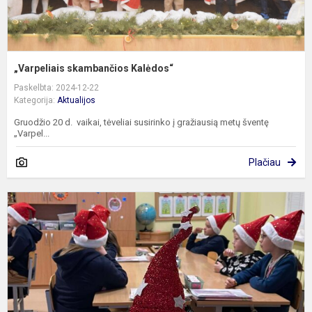
„Varpeliais skambančios Kalėdos“
Paskelbta: 2024-12-22
Kategorija:
Aktualijos
Gruodžio 20 d. vaikai, tėveliai susirinko į gražiausią metų šventę
„Varpel...
Plačiau
K
s