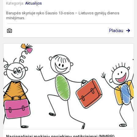
Kategorija:
Aktualijos
Barupės skyriuje vyko Sausio 13-osios – Lietuvos gynėjų dienos
minėjimas.
Plačiau
N
m
p
p
(
Nacionaliniai mokinių pasiekimų patikrinimai (NMPP)