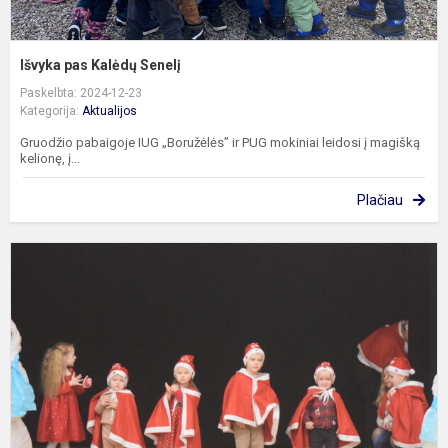
Išvyka pas Kalėdų Senelį
Paskelbta: 2024-12-23
Kategorija:
Aktualijos
Gruodžio pabaigoje IUG „Boružėlės” ir PUG mokiniai leidosi į magišką
kelionę, į...
Plačiau
„
s
K