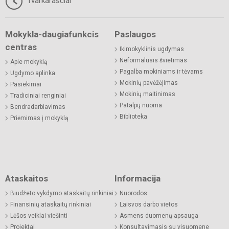
Tvarkaraščiai
Mokykla-daugiafunkcis
Paslaugos
centras
Ikimokyklinis ugdymas
Neformalusis švietimas
Apie mokyklą
Pagalba mokiniams ir tėvams
Ugdymo aplinka
Mokinių pavėžėjimas
Pasiekimai
Mokinių maitinimas
Tradiciniai renginiai
Patalpų nuoma
Bendradarbiavimas
Biblioteka
Priėmimas į mokyklą
Ataskaitos
Informacija
Biudžeto vykdymo ataskaitų rinkiniai
Nuorodos
Finansinių ataskaitų rinkiniai
Laisvos darbo vietos
Lėšos veiklai viešinti
Asmens duomenų apsauga
Projektai
Konsultavimasis su visuomene