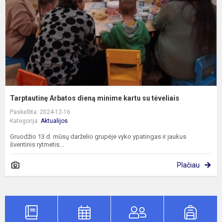
k
s
t
Tarptautinę Arbatos dieną minime kartu su tėveliais
Paskelbta: 2024-12-16
Kategorija:
Aktualijos
Gruodžio 13 d. mūsų darželio grupėje vyko ypatingas ir jaukus
šventinis rytmetis...
Plačiau