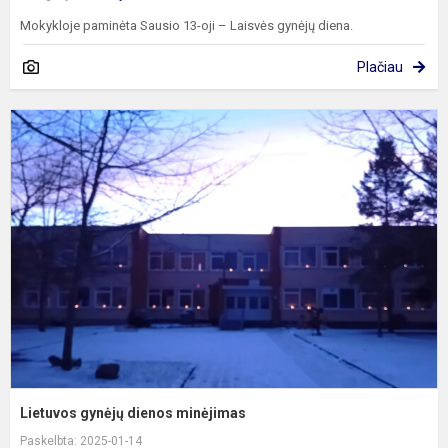
Mokykloje paminėta Sausio 13-oji – Laisvės gynėjų diena.
Plačiau
L
g
d
m
Lietuvos gynėjų dienos minėjimas
Paskelbta: 2025-01-14