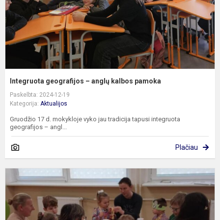
Integruota geografijos – anglų kalbos pamoka
Paskelbta: 2024-12-19
Kategorija:
Aktualijos
Gruodžio 17 d. mokykloje vyko jau tradicija tapusi integruota
geografijos – angl...
Plačiau
T
A
d
m