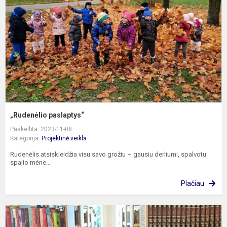
„Rudenėlio paslaptys“
Paskelbta: 2023-11-08
Kategorija:
Projektinė veikla
Rudenėlis atsiskleidžia visu savo grožiu – gausiu derliumi, spalvotu
spalio mėne...
Plačiau
I
į