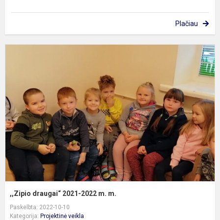
Plačiau
,
d
2
2
m
m
,,Zipio draugai“ 2021-2022 m. m.
Paskelbta: 2022-10-10
Kategorija:
Projektinė veikla