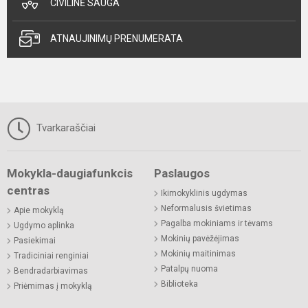
CIVILINĖ SAUGA
ATNAUJINIMŲ PRENUMERATA
Tvarkaraščiai
Mokykla-daugiafunkcis
Paslaugos
centras
Ikimokyklinis ugdymas
Neformalusis švietimas
Apie mokyklą
Pagalba mokiniams ir tėvams
Ugdymo aplinka
Mokinių pavėžėjimas
Pasiekimai
Mokinių maitinimas
Tradiciniai renginiai
Patalpų nuoma
Bendradarbiavimas
Biblioteka
Priėmimas į mokyklą