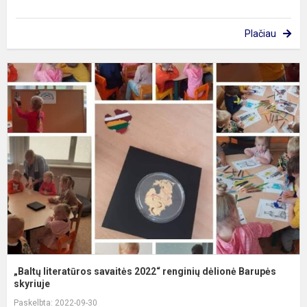
Plačiau
„
l
s
2
r
d
B
„Baltų literatūros savaitės 2022“ renginių dėlionė Barupės
skyriuje
Paskelbta: 2022-09-30