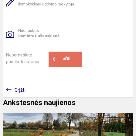
Ikimokyklinio ugdymo mokytoja
Nuotraukos:
Raminta Dušauskienė
Nepamirškite
0
AČIŪ
padėkoti autoriui
Grįžti
Ankstesnės naujienos
„
p