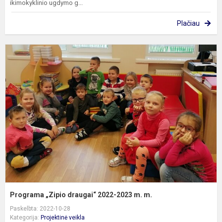
ikimokyklinio ugdymo g...
Plačiau
P
„
d
2
2
m
m
Programa „Zipio draugai“ 2022-2023 m. m.
Paskelbta: 2022-10-28
Kategorija:
Projektinė veikla