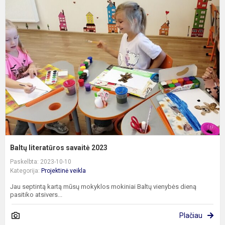
l
s
2
Baltų literatūros savaitė 2023
Paskelbta: 2023-10-10
Kategorija:
Projektinė veikla
Jau septintą kartą mūsų mokyklos mokiniai Baltų vienybės dieną
pasitiko atsivers...
Plačiau