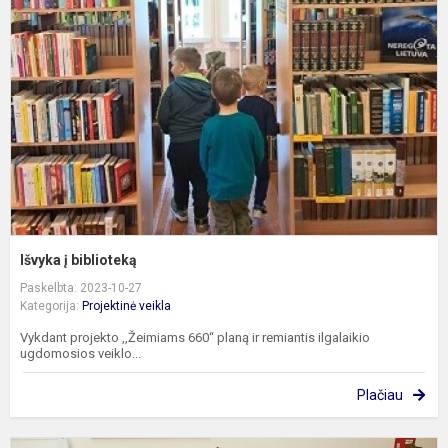
b
Išvyka į biblioteką
Paskelbta: 2023-10-27
Kategorija:
Projektinė veikla
Vykdant projekto ,,Žeimiams 660“ planą ir remiantis ilgalaikio
ugdomosios veiklo...
Plačiau
B