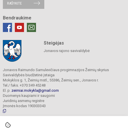
RAŠYKITE
Bendraukime
Steigėjas
Jonavos rajono savivaldybė
Jonavos Raimundo Samulevičiaus progimnazijos Žeimių skyrius
Savivaldybės biudžetinė įstaiga
Mokyklos g. 1, Žeimių mstl., 55386, Žeimių sen., Jonavos r.
Tel./ faks. +370 349 45248
El. p.
zeimiai.mokykla@gmail.com
Duomenys kaupiami ir saugomi
Juridinių asmenų registre
Įmonės kodas 190303343
© 2025. Jonavos Raimundo Samulevičiaus progimnazija Žeimių skyrius. Visos