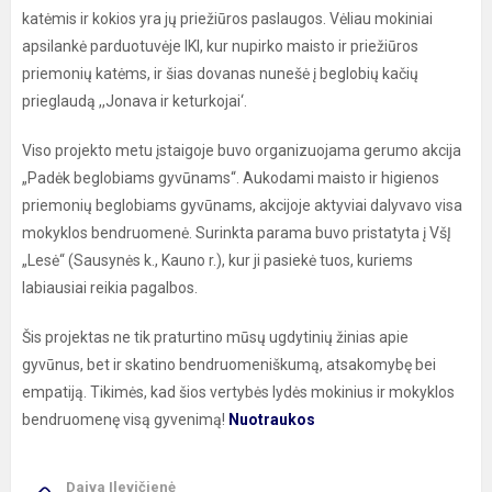
katėmis ir kokios yra jų priežiūros paslaugos. Vėliau mokiniai
apsilankė parduotuvėje IKI, kur nupirko maisto ir priežiūros
priemonių katėms, ir šias dovanas nunešė į beglobių kačių
prieglaudą ,,Jonava ir keturkojai‘.
Viso projekto metu įstaigoje buvo organizuojama gerumo akcija
„Padėk beglobiams gyvūnams“. Aukodami maisto ir higienos
priemonių beglobiams gyvūnams, akcijoje aktyviai dalyvavo visa
mokyklos bendruomenė. Surinkta parama buvo pristatyta į VšĮ
„Lesė“ (Sausynės k., Kauno r.), kur ji pasiekė tuos, kuriems
labiausiai reikia pagalbos.
Šis projektas ne tik praturtino mūsų ugdytinių žinias apie
gyvūnus, bet ir skatino bendruomeniškumą, atsakomybę bei
empatiją. Tikimės, kad šios vertybės lydės mokinius ir mokyklos
bendruomenę visą gyvenimą!
Nuotraukos
Daiva Ilevičienė