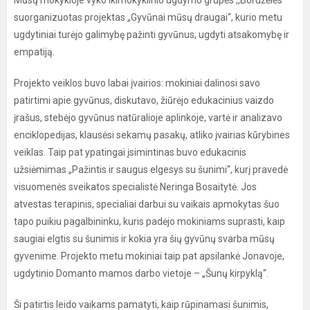
Mūsų mokykloje vyko ikimokyklinio ugdymo grupės ,,Boružėlės“
suorganizuotas projektas „Gyvūnai mūsų draugai“, kurio metu
ugdytiniai turėjo galimybę pažinti gyvūnus, ugdyti atsakomybę ir
empatiją.
Projekto veiklos buvo labai įvairios: mokiniai dalinosi savo
patirtimi apie gyvūnus, diskutavo, žiūrėjo edukacinius vaizdo
įrašus, stebėjo gyvūnus natūralioje aplinkoje, vartė ir analizavo
enciklopedijas, klausėsi sekamų pasakų, atliko įvairias kūrybines
veiklas. Taip pat ypatingai įsimintinas buvo edukacinis
užsiėmimas „Pažintis ir saugus elgesys su šunimi“, kurį pravedė
visuomenės sveikatos specialistė Neringa Bosaitytė. Jos
atvestas terapinis, specialiai darbui su vaikais apmokytas šuo
tapo puikiu pagalbininku, kuris padėjo mokiniams suprasti, kaip
saugiai elgtis su šunimis ir kokia yra šių gyvūnų svarba mūsų
gyvenime. Projekto metu mokiniai taip pat apsilankė Jonavoje,
ugdytinio Domanto mamos darbo vietoje – „Šunų kirpyklą“.
Ši patirtis leido vaikams pamatyti, kaip rūpinamasi šunimis,