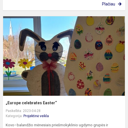
Plačiau
„
c
E
„Europe celebrates Easter“
Paskelbta: 2023-04-28
Kategorija:
Projektinė veikla
Kovo–balandžio mėnesiais priešmokyklinio ugdymo grupės ir