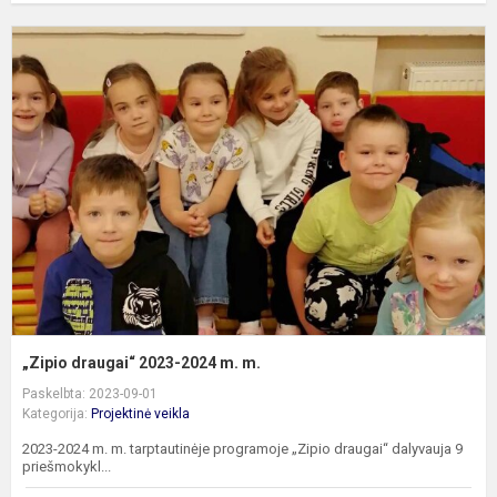
„
d
2
2
m
m
„Zipio draugai“ 2023-2024 m. m.
Paskelbta: 2023-09-01
Kategorija:
Projektinė veikla
2023-2024 m. m. tarptautinėje programoje „Zipio draugai“ dalyvauja 9
priešmokykl...