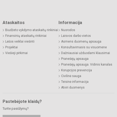
Ataskaitos
Informacija
Biudžeto vykdymo ataskaitų rinkiniai
Nuorodos
Finansinių ataskaitų rinkiniai
Laisvos darbo vietos
Lėšos veiklai viešinti
Asmens duomenų apsauga
Projektai
Konsultavimasis su visuomene
Viešieji pirkimai
Dažniausiai užduodami klausimai
Pranešėjų apsauga
Pranešėjų apsauga. Vidinis kanalas
Korupcijos prevencija
Civilinė sauga
Teisinė informacija
Atviri duomenys
Pastebėjote klaidų?
Turite pasiūlymų?