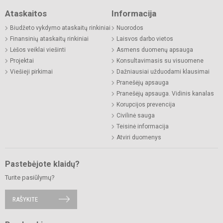
Ataskaitos
Informacija
Biudžeto vykdymo ataskaitų rinkiniai
Nuorodos
Finansinių ataskaitų rinkiniai
Laisvos darbo vietos
Lėšos veiklai viešinti
Asmens duomenų apsauga
Projektai
Konsultavimasis su visuomene
Viešieji pirkimai
Dažniausiai užduodami klausimai
Pranešėjų apsauga
Pranešėjų apsauga. Vidinis kanalas
Korupcijos prevencija
Civilinė sauga
Teisinė informacija
Atviri duomenys
Pastebėjote klaidų?
Turite pasiūlymų?
RAŠYKITE