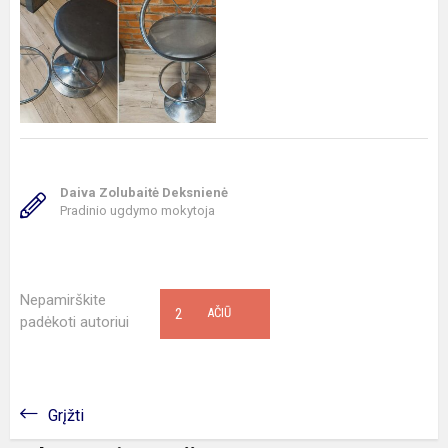
Daiva Zolubaitė Deksnienė
Pradinio ugdymo mokytoja
Nepamirškite
2
AČIŪ
padėkoti autoriui
Grįžti