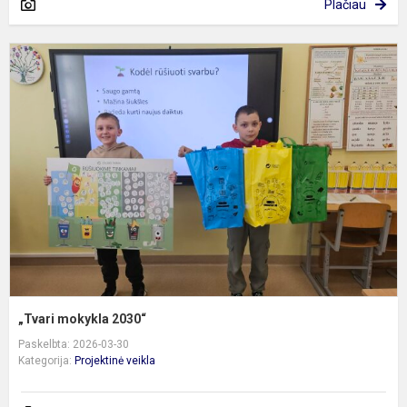
Plačiau
„
m
2
„Tvari mokykla 2030“
Paskelbta: 2026-03-30
Kategorija:
Projektinė veikla