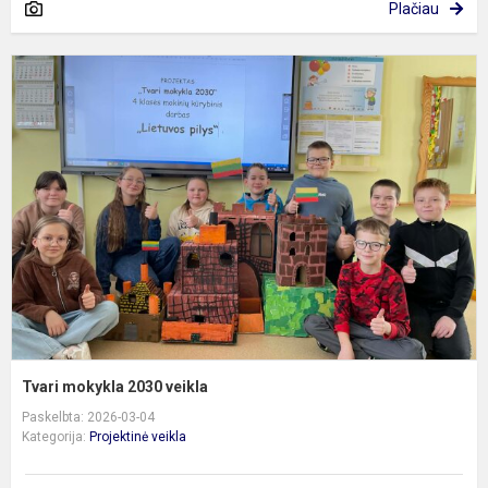
Plačiau
T
m
2
v
Tvari mokykla 2030 veikla
Paskelbta: 2026-03-04
Kategorija:
Projektinė veikla