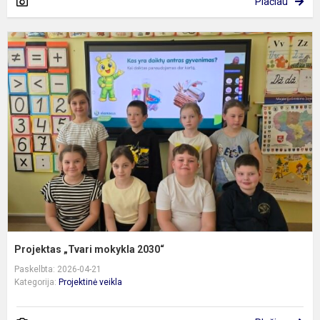
Plačiau
P
„
m
2
Projektas „Tvari mokykla 2030“
Paskelbta: 2026-04-21
Kategorija:
Projektinė veikla