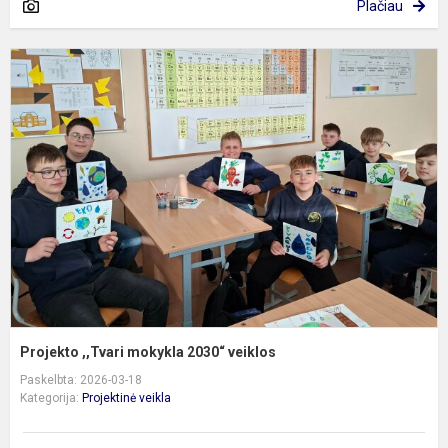
Plačiau
P
,
m
2
v
Projekto ,,Tvari mokykla 2030“ veiklos
Paskelbta: 2026-03-18
Kategorija:
Projektinė veikla