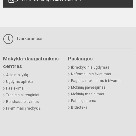
Tvarkaraščiai
Mokykla-daugiafunkcis
Paslaugos
centras
Ikimokyklinis ugdymas
Neformalusis švietimas
Apie mokyklą
Pagalba mokiniams ir tėvams
Ugdymo aplinka
Mokinių pavėžėjimas
Pasiekimai
Mokinių maitinimas
Tradiciniai renginiai
Patalpų nuoma
Bendradarbiavimas
Biblioteka
Priėmimas į mokyklą