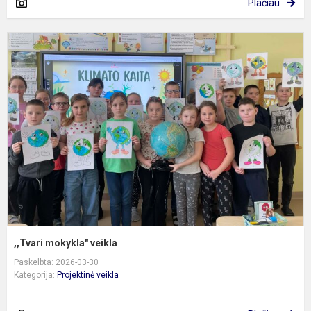
Plačiau
,
m
v
,,Tvari mokykla" veikla
Paskelbta: 2026-03-30
Kategorija:
Projektinė veikla