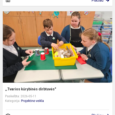
Plačiau
,
k
d
,,Tvarios kūrybinės dirbtuvės"
Paskelbta: 2026-05-11
Kategorija:
Projektinė veikla