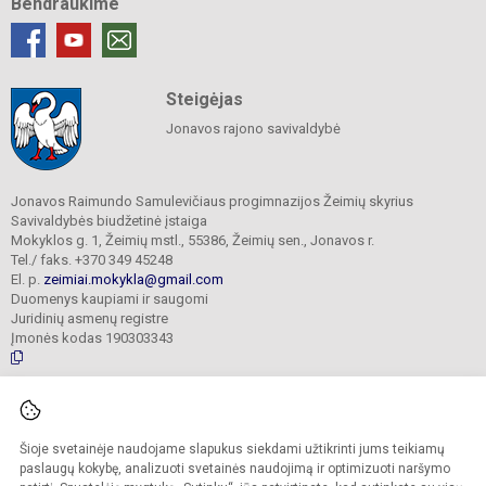
Bendraukime
Steigėjas
Jonavos rajono savivaldybė
Jonavos Raimundo Samulevičiaus progimnazijos Žeimių skyrius
Savivaldybės biudžetinė įstaiga
Mokyklos g. 1, Žeimių mstl., 55386, Žeimių sen., Jonavos r.
Tel./ faks. +370 349 45248
El. p.
zeimiai.mokykla@gmail.com
Duomenys kaupiami ir saugomi
Juridinių asmenų registre
Įmonės kodas 190303343
© 2025. Jonavos Raimundo Samulevičiaus progimnazija Žeimių skyrius. Visos
teisės saugomos.
Šioje svetainėje naudojame slapukus siekdami užtikrinti jums teikiamų
Kopijuoti turinį be raštiško įstaigos administracijos sutikimo griežtai draudžiama.
paslaugų kokybę, analizuoti svetainės naudojimą ir optimizuoti naršymo