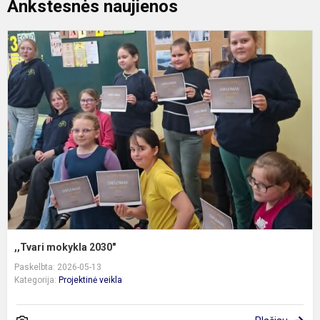
Ankstesnės naujienos
,
m
2
,,Tvari mokykla 2030"
Paskelbta: 2026-05-13
Kategorija:
Projektinė veikla