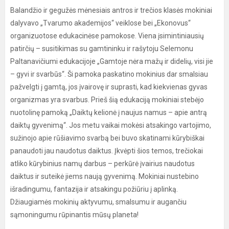
Balandžio ir gegužės mėnesiais antros ir trečios klasės mokiniai
dalyvavo „Tvarumo akademijos“ veiklose bei „Ekonovus“
organizuotose edukacinėse pamokose. Viena įsimintiniausių
patirčių – susitikimas su gamtininku ir rašytoju Selemonu
Paltanavičiumi edukacijoje „Gamtoje nėra mažų ir didelių, visi jie
– gyvi ir svarbūs“. Ši pamoka paskatino mokinius dar smalsiau
pažvelgti į gamtą, jos įvairovę ir suprasti, kad kiekvienas gyvas
organizmas yra svarbus. Prieš šią edukaciją mokiniai stebėjo
nuotolinę pamoką „Daiktų kelionė į naujus namus – apie antrą
daiktų gyvenimą“. Jos metu vaikai mokėsi atsakingo vartojimo,
sužinojo apie rūšiavimo svarbą bei buvo skatinami kūrybiškai
panaudoti jau naudotus daiktus. Įkvėpti šios temos, trečiokai
atliko kūrybinius namų darbus – perkūrė įvairius naudotus
daiktus ir suteikė jiems naują gyvenimą. Mokiniai nustebino
išradingumu, fantazija ir atsakingu požiūriu į aplinką.
Džiaugiamės mokinių aktyvumu, smalsumu ir augančiu
sąmoningumu rūpinantis mūsų planeta!