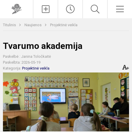
Paieška
Men
Titulinis
Naujienos
Projektinė veikla
Tvarumo akademija
Paskelbė : Janina Toločkaitė
Paskelbta: 2026-05-19
Kategorija:
Projektinė veikla