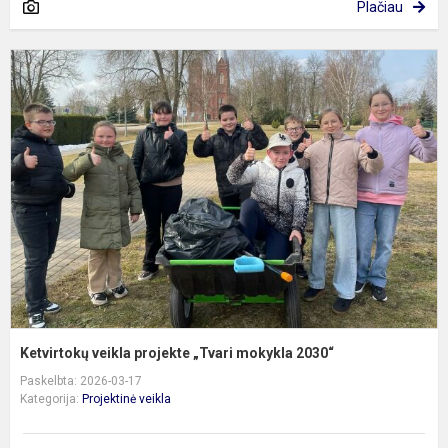
Plačiau
K
v
p
„
m
2
Ketvirtokų veikla projekte „Tvari mokykla 2030“
Paskelbta: 2026-03-17
Kategorija:
Projektinė veikla