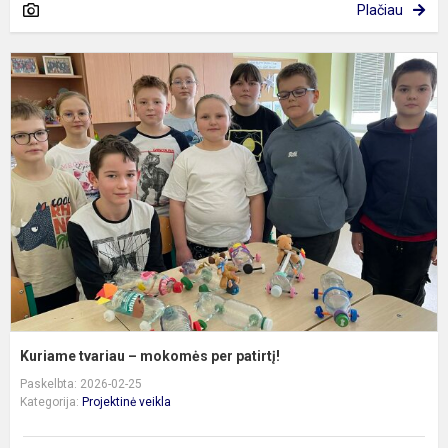
Plačiau
K
t
–
m
p
p
Kuriame tvariau – mokomės per patirtį!
Paskelbta: 2026-02-25
Kategorija:
Projektinė veikla