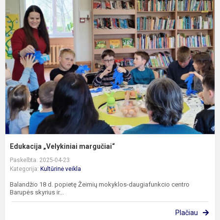
E
„
m
Edukacija „Velykiniai margučiai“
Paskelbta: 2025-04-23
Kategorija:
Kultūrinė veikla
Balandžio 18 d. popietę Žeimių mokyklos-daugiafunkcio centro
Barupės skyrius ir...
Plačiau