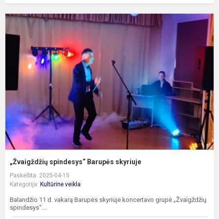
„
s
B
s
„Žvaigždžių spindesys“ Barupės skyriuje
Paskelbta: 2025-04-15
Kategorija:
Kultūrinė veikla
Balandžio 11 d. vakarą Barupės skyriuje koncertavo grupė „Žvaigždžių
spindesys“....