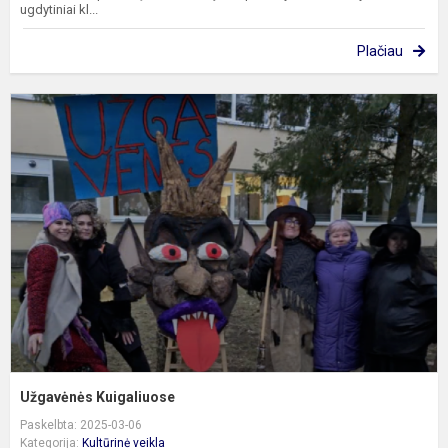
ugdytiniai kl...
Plačiau
U
K
Užgavėnės Kuigaliuose
Paskelbta: 2025-03-06
Kategorija:
Kultūrinė veikla