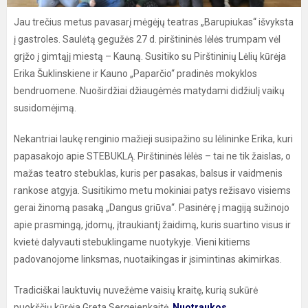
Jau trečius metus pavasarį mėgėjų teatras „Barupiukas“ išvyksta
į gastroles. Saulėtą gegužės 27 d. pirštininės lėlės trumpam vėl
grįžo į gimtąjį miestą – Kauną. Susitiko su Pirštininių Lėlių kūrėja
Erika Šuklinskiene ir Kauno „Paparčio“ pradinės mokyklos
bendruomene. Nuoširdžiai džiaugėmės matydami didžiulį vaikų
susidomėjimą.
Nekantriai laukę renginio mažieji susipažino su lėlininke Erika, kuri
papasakojo apie STEBUKLĄ. Pirštininės lėlės – tai ne tik žaislas, o
mažas teatro stebuklas, kuris per pasakas, balsus ir vaidmenis
rankose atgyja. Susitikimo metu mokiniai patys režisavo visiems
gerai žinomą pasaką „Dangus griūva“. Pasinėrę į magiją sužinojo
apie prasmingą, įdomų, įtraukiantį žaidimą, kuris suartino visus ir
kvietė dalyvauti stebuklingame nuotykyje. Vieni kitiems
padovanojome linksmas, nuotaikingas ir įsimintinas akimirkas.
Tradiciškai lauktuvių nuvežėme vaisių kraitę, kurią sukūrė
puokščių kūrėja Greta Sergejenkaitė.
Nuotraukos