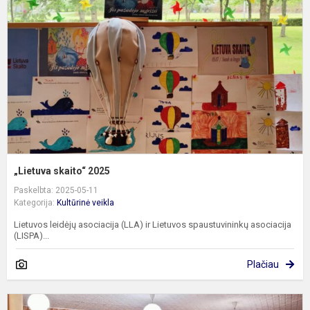
2
„Lietuva skaito“ 2025
Paskelbta: 2025-05-11
Kategorija:
Kultūrinė veikla
Lietuvos leidėjų asociacija (LLA) ir Lietuvos spaustuvininkų asociacija
(LISPA)...
Plačiau
„