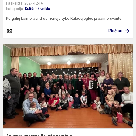
Paskelbta: 2024-12-16
Kategorija:
Kultūrinė veikla
Kuigalių kaimo bendruomenėje vyko Kalėdų eglės įžiebimo šventė.
Plačiau
A
v
B
s
Advento vakaras Brupės skyriuje