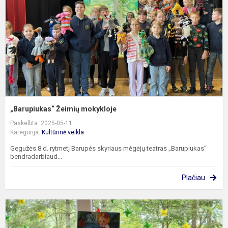
„Barupiukas“ Žeimių mokykloje
Paskelbta: 2025-05-11
Kategorija:
Kultūrinė veikla
Gegužės 8 d. rytmetį Barupės skyriaus mėgėjų teatras „Barupiukas“
bendradarbiaud...
Plačiau
„
s