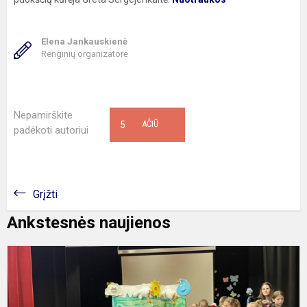
Elena Jankauskienė
Renginių organizatorė
Nepamirškite
5
AČIŪ
padėkoti autoriui
Grįžti
Ankstesnės naujienos
„
Ž
m