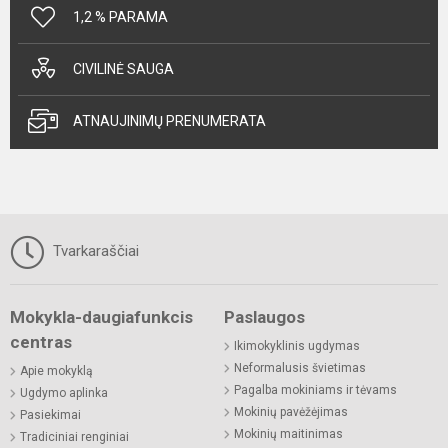
1,2 % PARAMA
CIVILINĖ SAUGA
ATNAUJINIMŲ PRENUMERATA
Tvarkaraščiai
Mokykla-daugiafunkcis
Paslaugos
centras
Ikimokyklinis ugdymas
Neformalusis švietimas
Apie mokyklą
Pagalba mokiniams ir tėvams
Ugdymo aplinka
Mokinių pavėžėjimas
Pasiekimai
Mokinių maitinimas
Tradiciniai renginiai