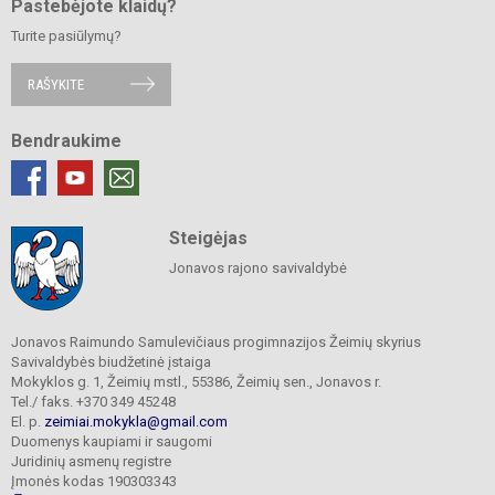
Pastebėjote klaidų?
Turite pasiūlymų?
RAŠYKITE
Bendraukime
Steigėjas
Jonavos rajono savivaldybė
Jonavos Raimundo Samulevičiaus progimnazijos Žeimių skyrius
Savivaldybės biudžetinė įstaiga
Mokyklos g. 1, Žeimių mstl., 55386, Žeimių sen., Jonavos r.
Tel./ faks. +370 349 45248
El. p.
zeimiai.mokykla@gmail.com
Duomenys kaupiami ir saugomi
Juridinių asmenų registre
Įmonės kodas 190303343