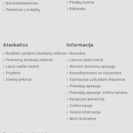
Patalpų nuoma
Bendradarbiavimas
Biblioteka
Priėmimas į mokyklą
Ataskaitos
Informacija
Biudžeto vykdymo ataskaitų rinkiniai
Nuorodos
Finansinių ataskaitų rinkiniai
Laisvos darbo vietos
Lėšos veiklai viešinti
Asmens duomenų apsauga
Projektai
Konsultavimasis su visuomene
Viešieji pirkimai
Dažniausiai užduodami klausimai
Pranešėjų apsauga
Pranešėjų apsauga. Vidinis kanalas
Korupcijos prevencija
Civilinė sauga
Teisinė informacija
Atviri duomenys