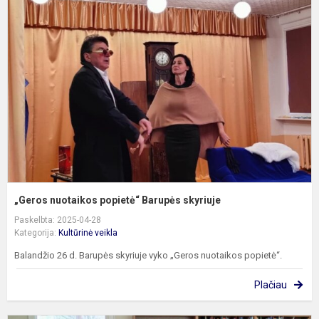
n
p
B
s
„Geros nuotaikos popietė“ Barupės skyriuje
Paskelbta: 2025-04-28
Kategorija:
Kultūrinė veikla
Balandžio 26 d. Barupės skyriuje vyko „Geros nuotaikos popietė“.
Plačiau