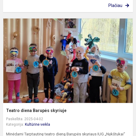
Plačiau
T
d
B
s
Teatro diena Barupės skyriuje
Paskelbta: 2025-04-02
Kategorija:
Kultūrinė veikla
Minėdami Tarptautinę teatro dieną Barupės skyriaus IUG „Nykštukai“