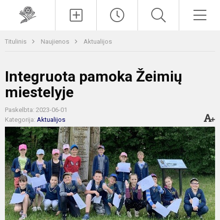
Paieška
Men
Titulinis
Naujienos
Aktualijos
Integruota pamoka Žeimių
miestelyje
Paskelbta: 2023-06-01
Kategorija:
Aktualijos