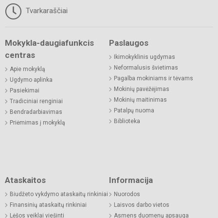
Tvarkaraščiai
Mokykla-daugiafunkcis
Paslaugos
centras
Ikimokyklinis ugdymas
Neformalusis švietimas
Apie mokyklą
Pagalba mokiniams ir tėvams
Ugdymo aplinka
Mokinių pavėžėjimas
Pasiekimai
Mokinių maitinimas
Tradiciniai renginiai
Patalpų nuoma
Bendradarbiavimas
Biblioteka
Priėmimas į mokyklą
Ataskaitos
Informacija
Biudžeto vykdymo ataskaitų rinkiniai
Nuorodos
Finansinių ataskaitų rinkiniai
Laisvos darbo vietos
Lėšos veiklai viešinti
Asmens duomenų apsauga