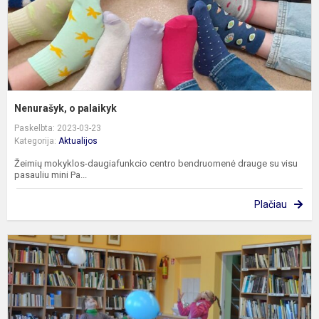
Nenurašyk, o palaikyk
Paskelbta: 2023-03-23
Kategorija:
Aktualijos
Žeimių mokyklos-daugiafunkcio centro bendruomenė drauge su visu
pasauliu mini Pa...
Plačiau
V
ir
k
–
d