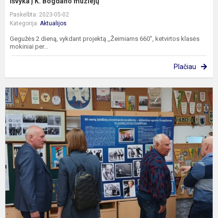
Išvyka į K. Bogdano muziejų
Paskelbta: 2023-05-02
Kategorija:
Aktualijos
Gegužės 2 dieną, vykdant projektą ,,Žeimiams 660″, ketvirtos klasės
mokiniai per...
Plačiau
„
s
i