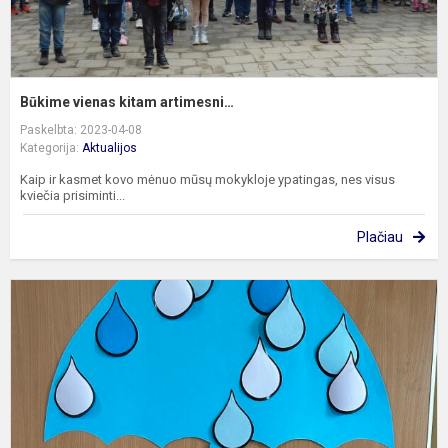
Būkime vienas kitam artimesni…
Paskelbta: 2023-04-08
Kategorija:
Aktualijos
Kaip ir kasmet kovo mėnuo mūsų mokykloje ypatingas, nes visus
kviečia prisiminti...
Plačiau
B
2
oj
–
P
a
s