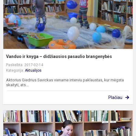
p
b
Vanduo ir knyga – didžiausios pasaulio brangenybės
Paskelbta: 2017-02-14
Kategorija:
Aktualijos
Aktorius Giedrius Savickas viename interviu paklaustas, kur mėgsta
skaityti, ats...
Plačiau
S
i
„
p