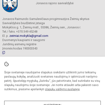
Jonavos rajono savivaldybė
Jonavos Raimundo Samulevičiaus progimnazijos Žeimių skyrius
Savivaldybės biudžetinė įstaiga
Mokyklos g. 1, Žeimių mstl., 55386, Žeimių sen., Jonavos r.
Tel./ faks. +370 349 45248
El. p.
zeimiai.mokykla@gmail.com
Duomenys kaupiami ir saugomi
Juridinių asmenų registre
Įmonės kodas 190303343
© 2025. Jonavos Raimundo Samulevičiaus progimnazija Žeimių skyrius. Visos
teisės saugomos.
Šioje svetainėje naudojame slapukus siekdami užtikrinti jums teikiamų
Kopijuoti turinį be raštiško įstaigos administracijos sutikimo griežtai draudžiama.
paslaugų kokybę, analizuoti svetainės naudojimą ir optimizuoti naršymo
patirtį. Spustelėję mygtuką „Sutinku“, jūs patvirtinate, kad sutinkate su visų
Prieinamumo paraiška
Slapukų politika
slapukų naudojimu šioje svetainėje. Jei norite atšaukti arba pakeisti savo
sutikimus, prašome apsilankyti
slapukų valdymo puslapyje
.
Sumanus būdas atnaujinti
mokyklos interneto
svetainę