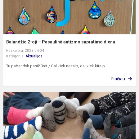
d
Balandžio 2-oji – Pasaulinė autizmo supratimo diena
Paskelbta: 2023-04-04
Kategorija:
Aktualijos
Tu pabandyk pasižiūrėt / Gal kiek ne taip, gal kiek kitaip.
Plačiau
N
o
p