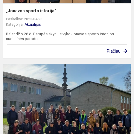
„Jonavos sporto istorija“
Paskelbta: 2023-04-28
Kategorija:
Aktualijos
Balandžio 26 d. Barupės skyriuje vyko Jonavos sporto istorijos
nuolatinės parodo...
Plačiau
E
v
J
r.
m
m