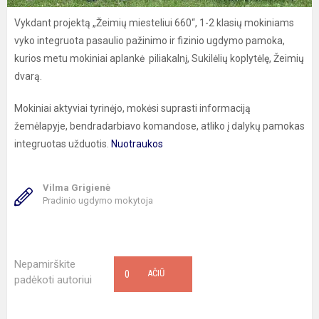
Vykdant projektą „Žeimių miesteliui 660“, 1-2 klasių mokiniams
vyko integruota pasaulio pažinimo ir fizinio ugdymo pamoka,
kurios metu mokiniai aplankė piliakalnį, Sukilėlių koplytėlę, Žeimių
dvarą.
Mokiniai aktyviai tyrinėjo, mokėsi suprasti informaciją
žemėlapyje, bendradarbiavo komandose, atliko į dalykų pamokas
integruotas užduotis.
Nuotraukos
Vilma Grigienė
Pradinio ugdymo mokytoja
Nepamirškite
0
AČIŪ
padėkoti autoriui