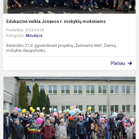
Edukacinė veikla Jonavos r. mokyklų mokiniams
Paskelbta: 2023-04-28
Kategorija:
Aktualijos
Balandžio 27 d. įgyvendinant projektą „Žeimiams 660“, Žeimių
mokykla-daugiafunkc...
Plačiau
B
v
k
a