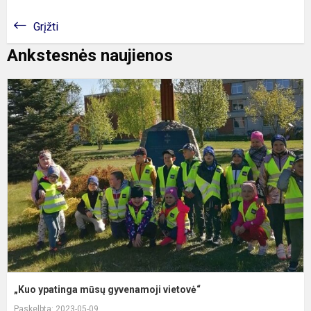
Grįžti
Ankstesnės naujienos
„
y
m
g
v
„Kuo ypatinga mūsų gyvenamoji vietovė“
Paskelbta: 2023-05-09