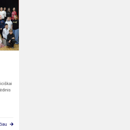
Talentų
šou
iciškai
ėdinis
čiau