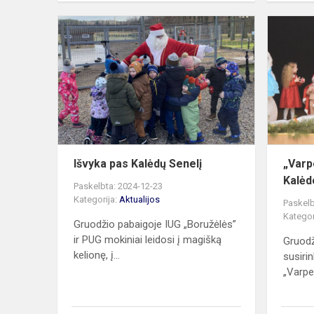
Išvyka
pas
Kalėdų
Senelį
Išvyka pas Kalėdų Senelį
„Varp
Kalėd
Paskelbta: 2024-12-23
Kategorija:
Aktualijos
Paskelb
Kategor
Gruodžio pabaigoje IUG „Boružėlės”
ir PUG mokiniai leidosi į magišką
Gruodži
kelionę, į...
susiri
„Varpel