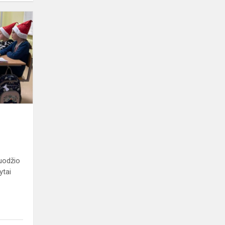
Kalėdiniai
skaitiniai
ruodžio
ytai