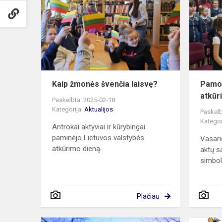
švenčia
laisvę?
Kaip žmonės švenčia laisvę?
Pamok
atkūr
Paskelbta: 2025-02-18
Kategorija:
Aktualijos
Paskelb
Kategor
Antrokai aktyviai ir kūrybingai
paminėjo Lietuvos valstybės
Vasari
atkūrimo dieną.
aktų s
simboli
Plačiau