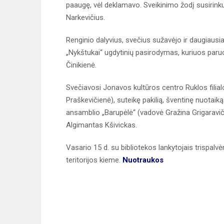
paaugę, vėl deklamavo. Sveikinimo žodį susirink
Narkevičius.
Renginio dalyvius, svečius sužavėjo ir daugiaus
„Nykštukai“ ugdytinių pasirodymas, kuriuos paru
Činikienė.
Svečiavosi Jonavos kultūros centro Ruklos filia
Praškevičienė), suteikę pakilią, šventinę nuotai
ansamblio „Barupėlė“ (vadovė Gražina Grigaravi
Algimantas Kšivickas.
Vasario 15 d. su bibliotekos lankytojais trispa
teritorijos kieme.
Nuotraukos