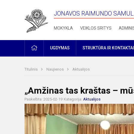
JONAVOS RAIMUNDO SAMULE
MOKYKLA
VEIKLOS SRITYS
ADMINI
PRADŽIA
UGDYMAS
STRUKTŪRA IR KONTAKTAI
Titulinis
Naujienos
Aktualijos
„Amžinas tas kraštas – mū
Paskelbta: 2025-02-19
Kategorija:
Aktualijos