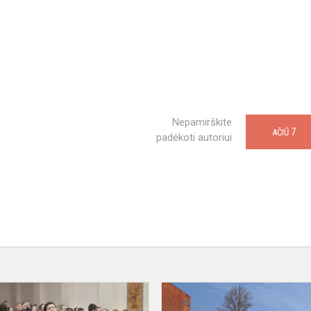
Nepamirškite
7
AČIŪ
padėkoti autoriui
Pamoka,
skirta