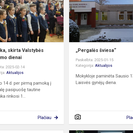
Valstybės
atkūrimo
dienai
a, skirta Valstybės
„Pergalės šviesa“
imo dienai
Paskelbta: 2025-01-15
Kategorija:
Aktualijos
ta: 2025-02-14
ija:
Aktualijos
Mokykloje paminėta Sausio 13
Laisvės gynėjų diena.
o 14 d. per pirmą pamoką į
alę pasipuošę tautine
ka rinkosi 1...
Plačiau
Pla