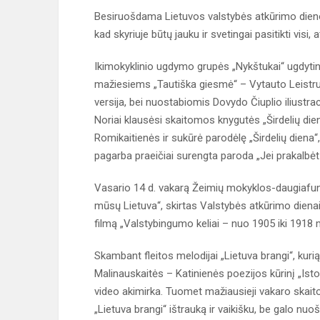
Besiruošdama Lietuvos valstybės atkūrimo dieno
kad skyriuje būtų jauku ir svetingai pasitikti visi, 
Ikimokyklinio ugdymo grupės „Nykštukai“ ugdytin
mažiesiems „Tautiška giesmė“ – Vytauto Leistru
versija, bei nuostabiomis Dovydo Čiuplio iliustrac
Noriai klausėsi skaitomos knygutės „Širdelių di
Romikaitienės ir sukūrė parodėlę „Širdelių diena
pagarba praeičiai surengta paroda „Jei prakalbėtų
Vasario 14 d. vakarą Žeimių mokyklos-daugiafun
mūsų Lietuva“, skirtas Valstybės atkūrimo diena
filmą „Valstybingumo keliai – nuo 1905 iki 1918
Skambant fleitos melodijai „Lietuva brangi“, kuri
Malinauskaitės – Katinienės poezijos kūrinį „Istor
video akimirka. Tuomet mažiausieji vakaro skaito
„Lietuva brangi“ ištrauką ir vaikišku, be galo nu