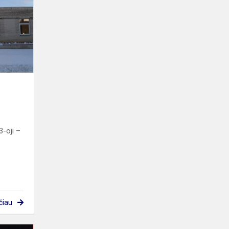
-oji –
čiau