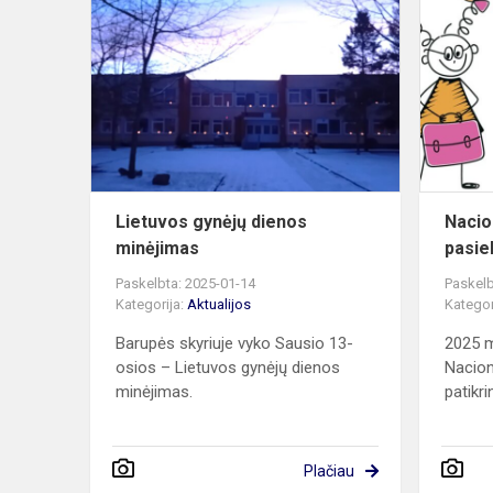
Lietuvos
gynėjų
dienos
minėjimas
Lietuvos gynėjų dienos
Nacio
minėjimas
pasie
Paskelbta: 2025-01-14
Paskelb
Kategorija:
Aktualijos
Kategor
Barupės skyriuje vyko Sausio 13-
2025 m
osios – Lietuvos gynėjų dienos
Nacion
minėjimas.
patikri
Plačiau