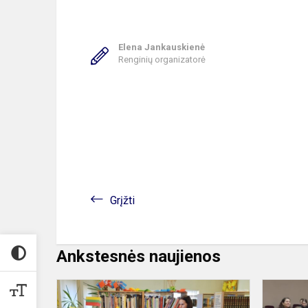
Elena Jankauskienė
Renginių organizatorė
Grįžti
Ankstesnės naujienos
Kaip
žmonės