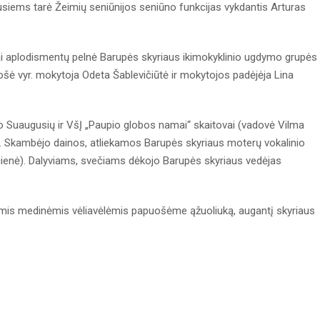
usiems tarė Žeimių seniūnijos seniūno funkcijas vykdantis Arturas
iai aplodismentų pelnė Barupės skyriaus ikimokyklinio ugdymo grupės
ošė vyr. mokytoja Odeta Šablevičiūtė ir mokytojos padėjėja Lina
lo Suaugusių ir VšĮ „Paupio globos namai“ skaitovai (vadovė Vilma
ką. Skambėjo dainos, atliekamos Barupės skyriaus moterų vokalinio
čienė). Dalyviams, svečiams dėkojo Barupės skyriaus vedėjas
lvėmis medinėmis vėliavėlėmis papuošėme ąžuoliuką, augantį skyriaus