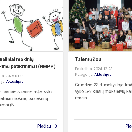
Nacionaliniai
mokinių
pasiekimų
patikrinimai
(NMPP)
naliniai mokinių
Talentų šou
kimų patikrinimai (NMPP)
Paskelbta: 2024-12-23
Kategorija:
Aktualijos
ta: 2025-01-09
ija:
Aktualijos
Gruodžio 23 d. mokykloje trad
vyko 5-8 klasių moksleivių kal
. sausio-vasario mėn. vyks
rengin...
aliniai mokinių pasiekimų
nimai (N...
Plačiau
Pla