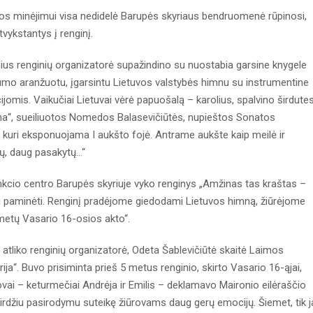
s minėjimui visa nedidelė Barupės skyriaus bendruomenė rūpinosi,
atvykstantys į renginį.
ius renginių organizatorė supažindino su nuostabia garsine knygele
mo aranžuotu, įgarsintu Lietuvos valstybės himnu su instrumentine
ijomis. Vaikučiai Lietuvai vėrė papuošalą – karolius, spalvino širdutes
ena“, sueiliuotos Nomedos Balasevičiūtės, nupieštos Sonatos
“, kuri eksponuojama I aukšto fojė. Antrame aukšte kaip meilė ir
, daug pasakytų...“
kcio centro Barupės skyriuje vyko renginys „Amžinas tas kraštas –
i paminėti. Renginį pradėjome giedodami Lietuvos himną, žiūrėjome
 metų Vasario 16-osios akto“.
ą atliko renginių organizatorė, Odeta Šablevičiūtė skaitė Laimos
ija“. Buvo prisiminta prieš 5 metus renginio, skirto Vasario 16-ąjai,
vai – keturmečiai Andrėja ir Emilis – deklamavo Maironio eilėraščio
oširdžiu pasirodymu suteikę žiūrovams daug gerų emocijų. Šiemet, tik 