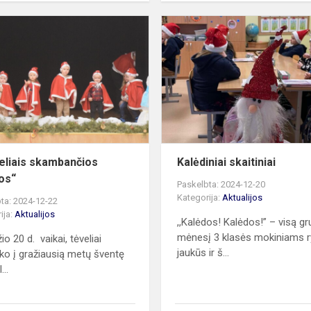
„Varpeliais
skambančios
Kalėdos“
eliais skambančios
Kalėdiniai skaitiniai
os“
Paskelbta: 2024-12-20
Kategorija:
Aktualijos
ta: 2024-12-22
ija:
Aktualijos
,,Kalėdos! Kalėdos!” – visą g
mėnesį 3 klasės mokiniams r
o 20 d. vaikai, tėveliai
jaukūs ir š...
nko į gražiausią metų šventę
...