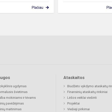
Plačiau
Pla
augos
Ataskaitos
okyklinis ugdymas
Biudžeto vykdymo ataskaitų rin
rmalusis švietimas
Finansinių ataskaitų rinkiniai
lba mokiniams ir tėvams
Lėšos veiklai viešinti
nių pavėžėjimas
Projektai
nių maitinimas
Viešieji pirkimai