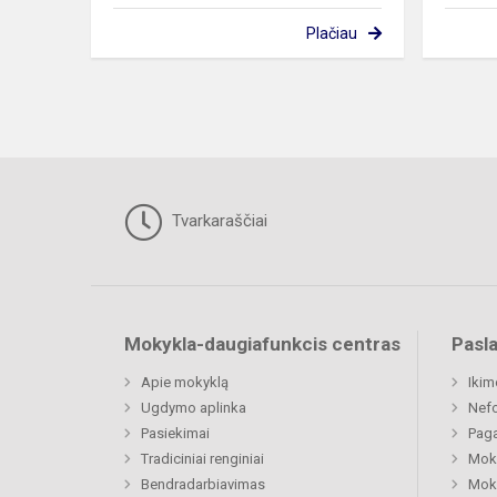
Plačiau
Tvarkaraščiai
Mokykla-daugiafunkcis centras
Pasl
Apie mokyklą
Ikim
Ugdymo aplinka
Nefo
Pasiekimai
Paga
Tradiciniai renginiai
Moki
Bendradarbiavimas
Moki