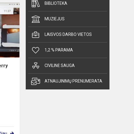
BIBLIOTEKA
„Geografinės
Kalėdos.
MUZIEJUS
Merry
Christmas“
2020
LAISVOS DARBO VIETOS
m.
1,2 % PARAMA
erry
CIVILINĖ SAUGA
ATNAUJINIMŲ PRENUMERATA
čiau