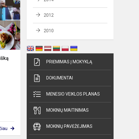
pasigaminti
sveikuolišką
2012
hamburgerį?
2010
išką
PRIĖMIMAS Į MOKYKLĄ
DOKUMENTAI
MĖNESIO VEIKLOS PLANAS
MOKINIŲ MAITINIMAS
MOKINIŲ PAVĖŽĖJIMAS
čiau