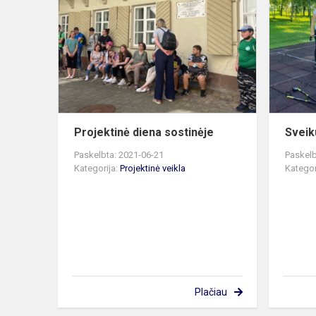
diena
sostinėje
Projektinė diena sostinėje
Sveik
Paskelbta: 2021-06-21
Paskelb
Kategorija:
Projektinė veikla
Kategor
Plačiau