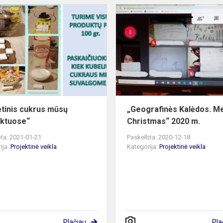
„Pridėtinis
cukrus
mūsų
produktuose“
ėtinis cukrus mūsų
„Geografinės Kalėdos. M
ktuose“
Christmas“ 2020 m.
ta: 2021-01-21
Paskelbta: 2020-12-18
ija:
Projektinė veikla
Kategorija:
Projektinė veikla
Plačiau
Pla