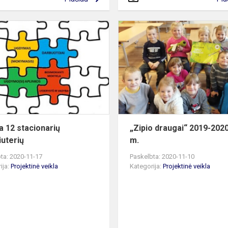
iųjų
Įsigyta
12
stacionarių
kompiuterių
ta 12 stacionarių
„Zipio draugai“ 2019-202
uterių
m.
ta: 2020-11-17
Paskelbta: 2020-11-10
ija:
Projektinė veikla
Kategorija:
Projektinė veikla