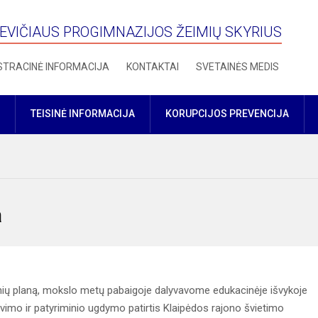
VIČIAUS PROGIMNAZIJOS ŽEIMIŲ SKYRIUS
STRACINĖ INFORMACIJA
KONTAKTAI
SVETAINĖS MEDIS
TEISINĖ INFORMACIJA
KORUPCIJOS PREVENCIJA
a
nių planą, mokslo metų pabaigoje dalyvavome edukacinėje išvykoje
avimo ir patyriminio ugdymo patirtis Klaipėdos rajono švietimo