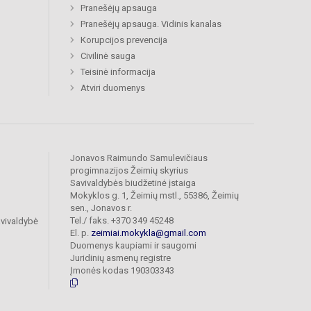
Pranešėjų apsauga
Pranešėjų apsauga. Vidinis kanalas
Korupcijos prevencija
Civilinė sauga
Teisinė informacija
Atviri duomenys
Jonavos Raimundo Samulevičiaus
progimnazijos Žeimių skyrius
Savivaldybės biudžetinė įstaiga
Mokyklos g. 1, Žeimių mstl., 55386, Žeimių
sen., Jonavos r.
Tel./ faks. +370 349 45248
vivaldybė
El. p.
zeimiai.mokykla@gmail.com
Duomenys kaupiami ir saugomi
Juridinių asmenų registre
Įmonės kodas 190303343