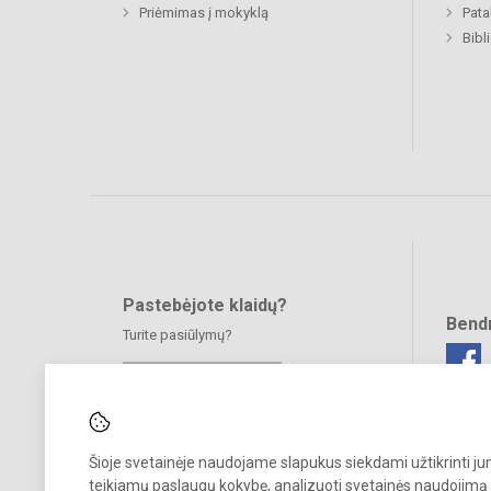
Priėmimas į mokyklą
Pat
Bibl
Pastebėjote klaidų?
Bend
Turite pasiūlymų?
RAŠYKITE
Šioje svetainėje naudojame slapukus siekdami užtikrinti j
teikiamų paslaugų kokybę, analizuoti svetainės naudojimą 