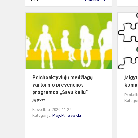
Psichoaktyv
medžiagų
vartojimo
prevencijos
programos
„S...
Psichoaktyviųjų medžiagų
Įsigy
vartojimo prevencijos
kompi
programos „Savu keliu“
Paskelb
įgyve...
Kategor
Paskelbta: 2020-11-24
Kategorija:
Projektinė veikla