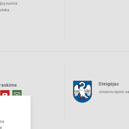
alpų nuoma
ioteka
Steigėjas
raukime
Jonavos rajono sa
ums
ir