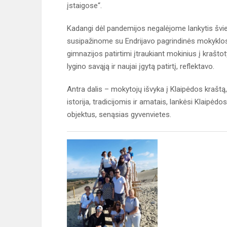
įstaigose“.
Kadangi dėl pandemijos negalėjome lankytis šviet
susipažinome su Endrijavo pagrindinės mokyklos p
gimnazijos patirtimi įtraukiant mokinius į krašto
lygino savąją ir naujai įgytą patirtį, reflektavo.
Antra dalis – mokytojų išvyka į Klaipėdos kraštą
istorija, tradicijomis ir amatais, lankėsi Klaipė
objektus, senąsias gyvenvietes.