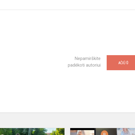
Nepamirškite
0
AČIŪ
padėkoti autoriui
Sveikuoliška