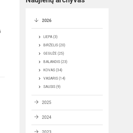
Naujienų archyvas
2026
i
LIEPA (3)
BIRŽELIS (20)
GEGUŽĖ (25)
BALANDIS (23)
KOVAS (34)
VASARIS (14)
SAUSIS (9)
2025
2024
2023