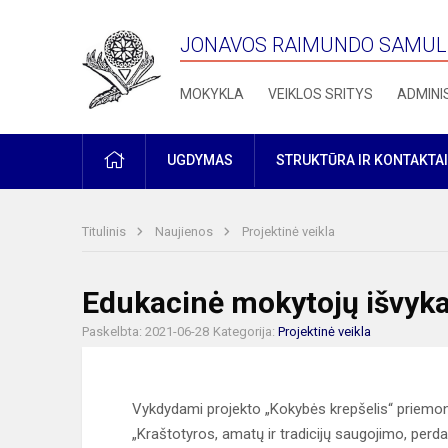
JONAVOS RAIMUNDO SAMULE
MOKYKLA
VEIKLOS SRITYS
ADMINI
PRADŽIA
UGDYMAS
STRUKTŪRA IR KONTAKTAI
Titulinis
Naujienos
Projektinė veikla
Edukacinė mokytojų išvyk
Paskelbta: 2021-06-28
Kategorija:
Projektinė veikla
Vykdydami projekto „Kokybės krepšelis“ priemo
„Kraštotyros, amatų ir tradicijų saugojimo, perd