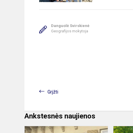
Danguolė Svirskienė
Geografijos mokytoja
Grįžti
Ankstesnės naujienos
Projektinė