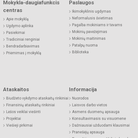
Mokykla-daugiafunkcis
Paslaugos
centras
Ikimokyklinis ugdymas
Neformalusis švietimas
Apie mokyklą
Pagalba mokiniams ir tėvams
Ugdymo aplinka
Mokinių pavėžėjimas
Pasiekimai
Mokinių maitinimas
Tradiciniai renginiai
Patalpų nuoma
Bendradarbiavimas
Biblioteka
Priėmimas į mokyklą
Ataskaitos
Informacija
Biudžeto vykdymo ataskaitų rinkiniai
Nuorodos
Finansinių ataskaitų rinkiniai
Laisvos darbo vietos
Lėšos veiklai viešinti
Asmens duomenų apsauga
Projektai
Konsultavimasis su visuomene
Viešieji pirkimai
Dažniausiai užduodami klausimai
Pranešėjų apsauga