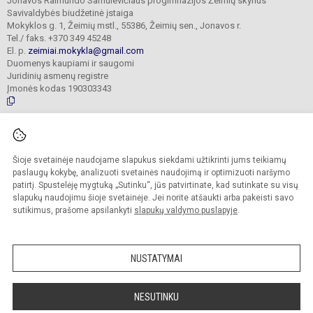
Jonavos Raimundo Samulevičiaus progimnazijos Žeimių skyrius
Savivaldybės biudžetinė įstaiga
Mokyklos g. 1, Žeimių mstl., 55386, Žeimių sen., Jonavos r.
Tel./ faks. +370 349 45248
El. p.
zeimiai.mokykla@gmail.com
Duomenys kaupiami ir saugomi
Juridinių asmenų registre
Įmonės kodas 190303343
© 2025. Jonavos Raimundo Samulevičiaus progimnazija Žeimių skyrius. Visos
teisės saugomos.
Šioje svetainėje naudojame slapukus siekdami užtikrinti jums teikiamų
Kopijuoti turinį be raštiško įstaigos administracijos sutikimo griežtai draudžiama.
paslaugų kokybę, analizuoti svetainės naudojimą ir optimizuoti naršymo
patirtį. Spustelėję mygtuką „Sutinku“, jūs patvirtinate, kad sutinkate su visų
Prieinamumo paraiška
Slapukų politika
slapukų naudojimu šioje svetainėje. Jei norite atšaukti arba pakeisti savo
sutikimus, prašome apsilankyti
slapukų valdymo puslapyje
.
Sumanus būdas atnaujinti
mokyklos interneto
svetainę
NUSTATYMAI
NESUTINKU