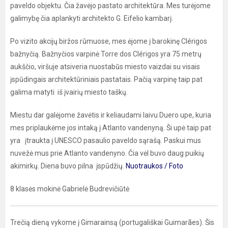
paveldo objektu. Čia žavėjo pastato architektūra. Mes turėjome
galimybę čia aplankyti architekto G. Eifelio kambarį.
Po vizito akcijų biržos rūmuose, mes ėjome į barokinę Clérigos
bažnyčią. Bažnyčios varpinė Torre dos Clérigos yra 75 metrų
aukščio, viršuje atsiveria nuostabūs miesto vaizdai su visais
įspūdingais architektūriniais pastatais. Pačią varpinę taip pat
galima matyti iš įvairių miesto taškų.
Miestu dar galėjome žavėtis ir keliaudami laivu Duero upe, kuria
mes priplaukėme jos intaką į Atlanto vandenyną. Ši upė taip pat
yra įtraukta į UNESCO pasaulio paveldo sąrašą. Paskui mus
nuvežė mus prie Atlanto vandenyno. Čia vėl buvo daug puikių
akimirkų. Diena buvo pilna įspūdžių.
Nuotraukos / Foto
8 klasės mokinė Gabrielė Budrevičiūtė
Trečią dieną vykome į Gimarainsą (portugališkai Guimarães). Šis