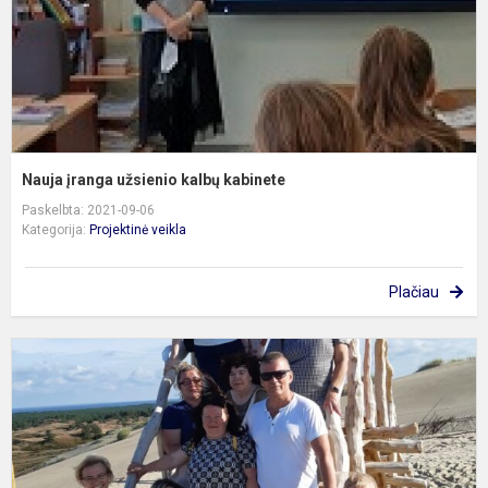
Nauja įranga užsienio kalbų kabinete
Paskelbta: 2021-09-06
Kategorija:
Projektinė veikla
Plačiau
E
m
i