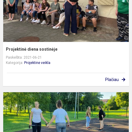
Projektinė diena sostinėje
Paskelbta: 2021-06-21
Kategorija:
Projektinė veikla
Plačiau
S
s