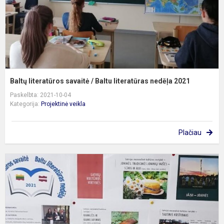
n
2
Baltų literatūros savaitė / Baltu literatūras nedēļa 2021
Paskelbta: 2021-10-04
Kategorija:
Projektinė veikla
Plačiau
B
l
s
2
B
s