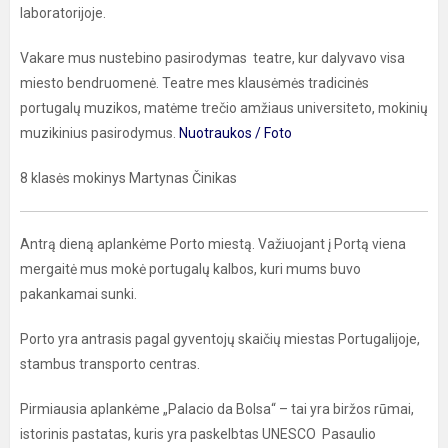
laboratorijoje.
Vakare mus nustebino pasirodymas teatre, kur dalyvavo visa
miesto bendruomenė. Teatre mes klausėmės tradicinės
portugalų muzikos, matėme trečio amžiaus universiteto, mokinių
muzikinius pasirodymus.
Nuotraukos / Foto
8 klasės mokinys Martynas Činikas
Antrą dieną aplankėme Porto miestą. Važiuojant į Portą viena
mergaitė mus mokė portugalų kalbos, kuri mums buvo
pakankamai sunki.
Porto yra antrasis pagal gyventojų skaičių miestas Portugalijoje,
stambus transporto centras.
Pirmiausia aplankėme „Palacio da Bolsa“ – tai yra biržos rūmai,
istorinis pastatas, kuris yra paskelbtas UNESCO Pasaulio