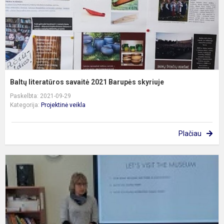
Baltų literatūros savaitė 2021 Barupės skyriuje
Paskelbta: 2021-09-29
Kategorija:
Projektinė veikla
Plačiau
N
į
u
k
k