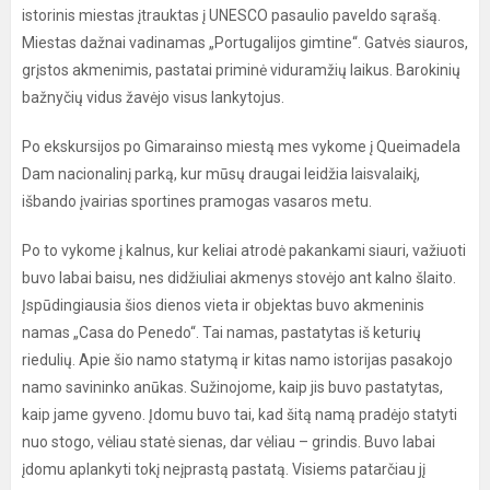
istorinis miestas įtrauktas į UNESCO pasaulio paveldo sąrašą.
Miestas dažnai vadinamas „Portugalijos gimtine“. Gatvės siauros,
grįstos akmenimis, pastatai priminė viduramžių laikus. Barokinių
bažnyčių vidus žavėjo visus lankytojus.
Po ekskursijos po Gimarainso miestą mes vykome į Queimadela
Dam nacionalinį parką, kur mūsų draugai leidžia laisvalaikį,
išbando įvairias sportines pramogas vasaros metu.
Po to vykome į kalnus, kur keliai atrodė pakankami siauri, važiuoti
buvo labai baisu, nes didžiuliai akmenys stovėjo ant kalno šlaito.
Įspūdingiausia šios dienos vieta ir objektas buvo akmeninis
namas „Casa do Penedo“. Tai namas, pastatytas iš keturių
riedulių. Apie šio namo statymą ir kitas namo istorijas pasakojo
namo savininko anūkas. Sužinojome, kaip jis buvo pastatytas,
kaip jame gyveno. Įdomu buvo tai, kad šitą namą pradėjo statyti
nuo stogo, vėliau statė sienas, dar vėliau – grindis. Buvo labai
įdomu aplankyti tokį neįprastą pastatą. Visiems patarčiau jį