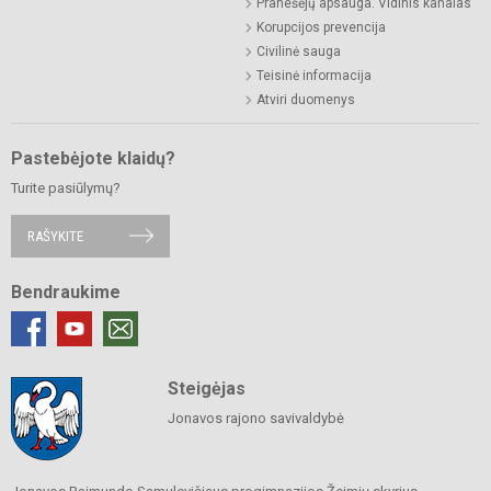
Pranešėjų apsauga. Vidinis kanalas
Korupcijos prevencija
Civilinė sauga
Teisinė informacija
Atviri duomenys
Pastebėjote klaidų?
Turite pasiūlymų?
RAŠYKITE
Bendraukime
Steigėjas
Jonavos rajono savivaldybė