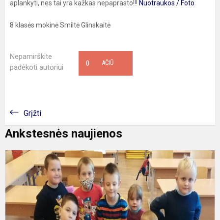
aplankyti, nes tai yra kažkas nepaprasto!!!
Nuotraukos / Foto
8 klasės mokinė Smiltė Glinskaitė
Nepamirškite
0
AČIŪ
padėkoti autoriui
Grįžti
Ankstesnės naujienos
„
d
2
2
m
m