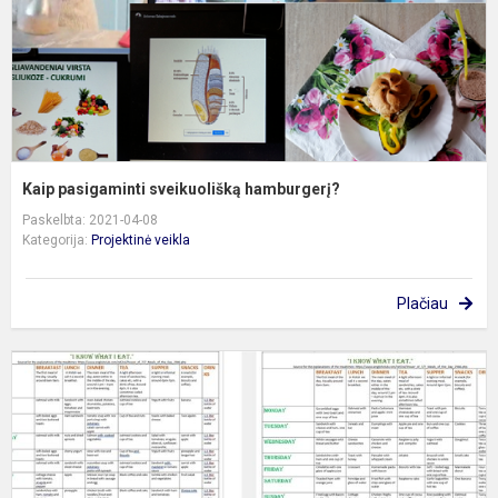
Kaip pasigaminti sveikuolišką hamburgerį?
Paskelbta: 2021-04-08
Kategorija:
Projektinė veikla
Plačiau
A
t
ž
k
t
v