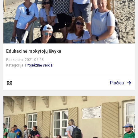
Edukacinė mokytojų išvyka
Paskelbta: 2021-06-28
Kategorija:
Projektinė veikla
Plačiau
P
d
s