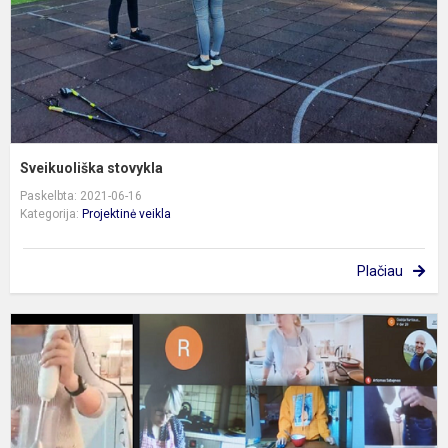
Sveikuoliška stovykla
Paskelbta: 2021-06-16
Kategorija:
Projektinė veikla
Plačiau
K
p
s
h