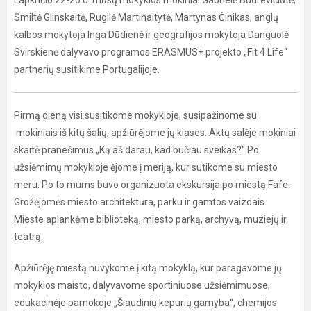
Lapkričio 22-26 d. mūsų mokyklos mokiniai Gabrielė Budrevičiūtė,
Smiltė Glinskaitė, Rugilė Martinaitytė, Martynas Činikas, anglų
kalbos mokytoja Inga Dūdienė ir geografijos mokytoja Danguolė
Svirskienė dalyvavo programos ERASMUS+ projekto „Fit 4 Life“
partnerių susitikime Portugalijoje.
Pirmą dieną visi susitikome mokykloje, susipažinome su
mokiniais iš kitų šalių, apžiūrėjome jų klases. Aktų salėje mokiniai
skaitė pranešimus „Ką aš darau, kad bučiau sveikas?“ Po
užsiėmimų mokykloje ėjome į meriją, kur sutikome su miesto
meru. Po to mums buvo organizuota ekskursija po miestą Fafe.
Grožėjomės miesto architektūra, parku ir gamtos vaizdais.
Mieste aplankėme biblioteką, miesto parką, archyvą, muziejų ir
teatrą.
Apžiūrėję miestą nuvykome į kitą mokyklą, kur paragavome jų
mokyklos maisto, dalyvavome sportiniuose užsiėmimuose,
edukacinėje pamokoje „Šiaudinių kepurių gamyba“, chemijos