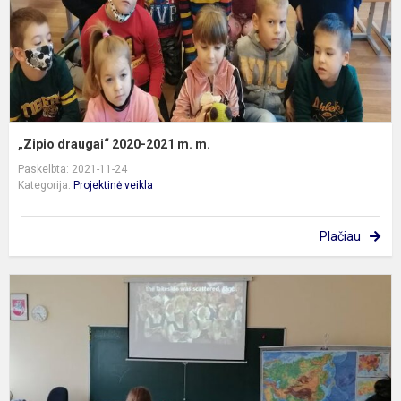
„Zipio draugai“ 2020-2021 m. m.
Paskelbta: 2021-11-24
Kategorija:
Projektinė veikla
Plačiau
B
l
s
/
B
l