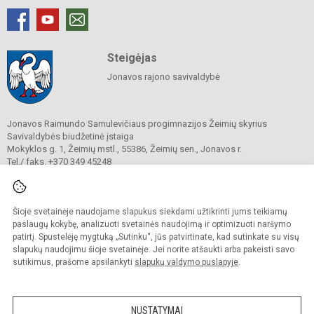
Steigėjas
Jonavos rajono savivaldybė
Jonavos Raimundo Samulevičiaus progimnazijos Žeimių skyrius
Savivaldybės biudžetinė įstaiga
Mokyklos g. 1, Žeimių mstl., 55386, Žeimių sen., Jonavos r.
Tel./ faks. +370 349 45248
El. p.
zeimiai.mokykla@gmail.com
Duomenys kaupiami ir saugomi
Juridinių asmenų registre
Įmonės kodas 190303343
Šioje svetainėje naudojame slapukus siekdami užtikrinti jums teikiamų
paslaugų kokybę, analizuoti svetainės naudojimą ir optimizuoti naršymo
patirtį. Spustelėję mygtuką „Sutinku“, jūs patvirtinate, kad sutinkate su visų
slapukų naudojimu šioje svetainėje. Jei norite atšaukti arba pakeisti savo
© 2025. Jonavos Raimundo Samulevičiaus progimnazija Žeimių skyrius. Visos
sutikimus, prašome apsilankyti
slapukų valdymo puslapyje
.
teisės saugomos.
Kopijuoti turinį be raštiško įstaigos administracijos sutikimo griežtai draudžiama.
NUSTATYMAI