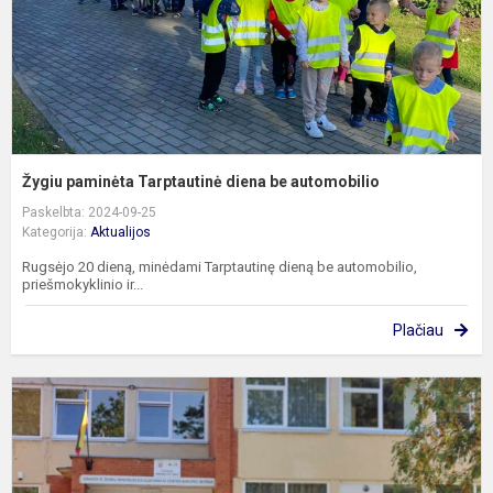
Žygiu paminėta Tarptautinė diena be automobilio
Paskelbta: 2024-09-25
Kategorija:
Aktualijos
Rugsėjo 20 dieną, minėdami Tarptautinę dieną be automobilio,
priešmokyklinio ir...
Plačiau
S
B
s
p