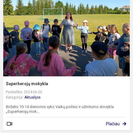
m
Superherojų mokykla
Paskelbta: 2024-06-20
Kategorija:
Aktualijos
Birželio 10-14 dienomis vyko Vaikų poilsio ir užimtumo stovykla
„Superherojų mok...
Plačiau