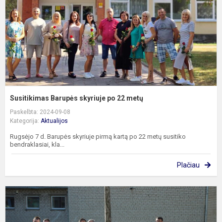
2
m
Susitikimas Barupės skyriuje po 22 metų
Paskelbta: 2024-09-08
Kategorija:
Aktualijos
Rugsėjo 7 d. Barupės skyriuje pirmą kartą po 22 metų susitiko
bendraklasiai, kla...
Plačiau
M
ir
Ž