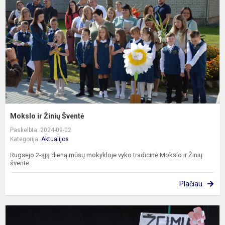
Š
Mokslo ir Žinių Šventė
Paskelbta: 2024-09-02
Kategorija:
Aktualijos
Rugsėjo 2-ąją dieną mūsų mokykloje vyko tradicinė Mokslo ir Žinių
šventė.
Plačiau
K
į