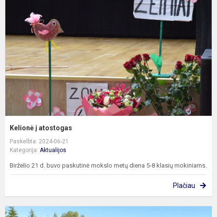
a
Kelionė į atostogas
Paskelbta: 2024-06-21
Kategorija:
Aktualijos
Birželio 21 d. buvo paskutinė mokslo metų diena 5-8 klasių mokiniams.
Plačiau
S