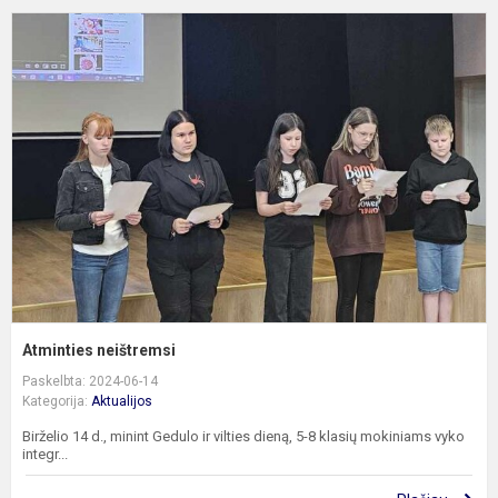
A
n
Atminties neištremsi
Paskelbta: 2024-06-14
Kategorija:
Aktualijos
Birželio 14 d., minint Gedulo ir vilties dieną, 5-8 klasių mokiniams vyko
integr...