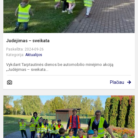
Judėjimas – sveikata
Paskelbta: 2024-09-26
Kategorija:
Aktualijos
Vykdant Tarptautinės dienos be automobilio minėjimo akciją
„Judėjimas – sveikata...
Plačiau
Ž
p
T
d
b
a