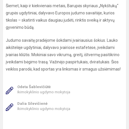
Šiemet, kaip ir kiekvienais metais, Barupės skyriaus „Nykštukų“
grupės ugdytiniai, dalyvavo Europos judumo savaitėje, kurios
tikslas – skatinti vaikus daugiau judėti, rinktis sveiką ir aktyvų
gyvenimo būdą.
Judumo savaitę pradėjome šokdami įvairiausius šokius. Lauko
aikštelėje ugdytiniai, dalyvavo įvairiose estafetėse, įveikdami
įvairias kliūtis. Mokiniai savo vikrumą, greitį, ištvermę pasitikrino
įveikdami bėgimo trasą. Važinėjo paspirtukais, dviratukais. Šios
veiklos parodė, kad sportas yra linksmas ir smagus užsiėmimas!
Odeta Šablevičiūtė
Ikimokyklinio ugdymo mokytoja
Dalia Silevičienė
Ikimokyklinio ugdymo mokytoja