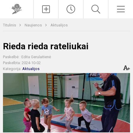
Paieška
Men
Titulinis
Naujienos
Aktualijos
Rieda rieda rateliukai
Paskelbė : Edita Gerulaitienė
Paskelbta: 2024-10-02
Kategorija:
Aktualijos