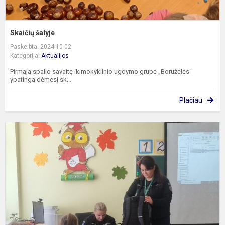
Skaičių šalyje
Paskelbta: 2024-10-02
Kategorija:
Aktualijos
Pirmąją spalio savaitę ikimokyklinio ugdymo grupė „Boružėlės“
ypatingą dėmesį sk...
Plačiau
P
b
s