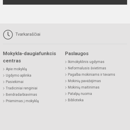
Tvarkaraščiai
Mokykla-daugiafunkcis
Paslaugos
centras
Ikimokyklinis ugdymas
Neformalusis švietimas
Apie mokyklą
Pagalba mokiniams ir tėvams
Ugdymo aplinka
Mokinių pavėžėjimas
Pasiekimai
Mokinių maitinimas
Tradiciniai renginiai
Patalpų nuoma
Bendradarbiavimas
Biblioteka
Priėmimas į mokyklą