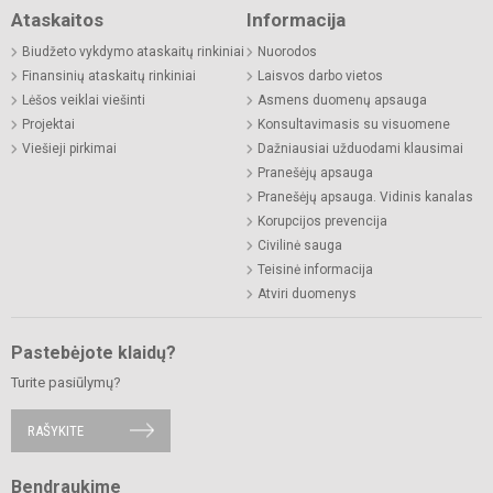
Ataskaitos
Informacija
Biudžeto vykdymo ataskaitų rinkiniai
Nuorodos
Finansinių ataskaitų rinkiniai
Laisvos darbo vietos
Lėšos veiklai viešinti
Asmens duomenų apsauga
Projektai
Konsultavimasis su visuomene
Viešieji pirkimai
Dažniausiai užduodami klausimai
Pranešėjų apsauga
Pranešėjų apsauga. Vidinis kanalas
Korupcijos prevencija
Civilinė sauga
Teisinė informacija
Atviri duomenys
Pastebėjote klaidų?
Turite pasiūlymų?
RAŠYKITE
Bendraukime