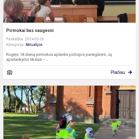
Pirmokai bus saugesni
Paskelbta: 2024-09-26
Kategorija:
Aktualijos
Rugėjo 18 dieną pirmokus aplankė policijos pareigūnės. Jų
apsilankymo tikslas –...
Plačiau
J
–
s