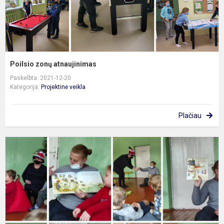
Poilsio zonų atnaujinimas
Paskelbta: 2021-12-20
Kategorija:
Projektinė veikla
Plačiau
N
K
n