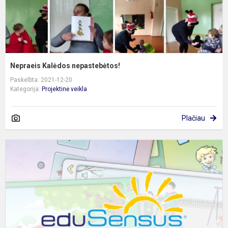
Nepraeis Kalėdos nepastebėtos!
Paskelbta: 2021-12-20
Kategorija:
Projektinė veikla
Plačiau
M
p
į
u
„