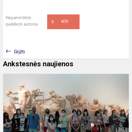
Nepamirškite
0
AČIŪ
padėkoti autoriui
Grįžti
Ankstesnės naujienos
P
„
4
L
p
s
G