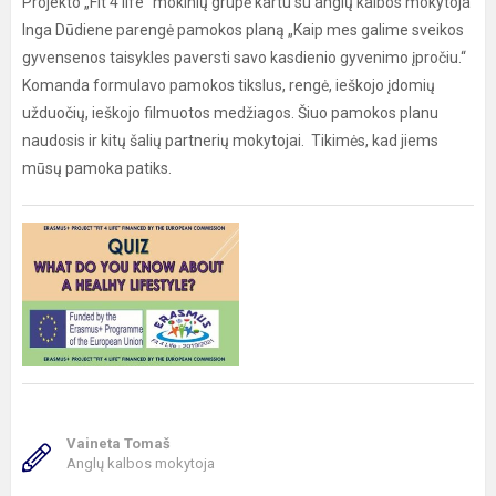
Projekto „Fit 4 life“ mokinių grupė kartu su anglų kalbos mokytoja
Inga Dūdiene parengė pamokos planą „Kaip mes galime sveikos
gyvensenos taisykles paversti savo kasdienio gyvenimo įpročiu.“
Komanda formulavo pamokos tikslus, rengė, ieškojo įdomių
užduočių, ieškojo filmuotos medžiagos. Šiuo pamokos planu
naudosis ir kitų šalių partnerių mokytojai. Tikimės, kad jiems
mūsų pamoka patiks.
Vaineta Tomaš
Anglų kalbos mokytoja