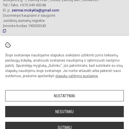
Tel./ faks. +370 349 45248
El. p.
zeimiai.mokykla@gmail.com
Duomenys kaupiami ir saugomi
Juridinių asmenų registre
Įmonės kodas 190303343
© 2025. Jonavos Raimundo Samulevičiaus progimnazija Žeimių skyrius. Visos
teisės saugomos.
Šioje svetainėje naudojame slapukus siekdami užtikrinti jums teikiamų
Kopijuoti turinį be raštiško įstaigos administracijos sutikimo griežtai draudžiama.
paslaugų kokybę, analizuoti svetainės naudojimą ir optimizuoti naršymo
patirtį. Spustelėję mygtuką „Sutinku“, jūs patvirtinate, kad sutinkate su visų
Prieinamumo paraiška
Slapukų politika
slapukų naudojimu šioje svetainėje. Jei norite atšaukti arba pakeisti savo
sutikimus, prašome apsilankyti
slapukų valdymo puslapyje
.
Sumanus būdas atnaujinti
mokyklos interneto
svetainę
NUSTATYMAI
NESUTINKU
SUTINKU