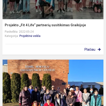
Projekto „Fit 4 Life“ partnerių susitikimas Graikijoje
Paskelbta: 2022-05-24
Kategorija:
Projektinė veikla
Plačiau
P
„
4
L
p
s
Ž