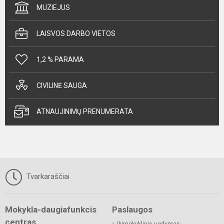
MUZIEJUS
LAISVOS DARBO VIETOS
1,2 % PARAMA
CIVILINĖ SAUGA
ATNAUJINIMŲ PRENUMERATA
Tvarkaraščiai
Mokykla-daugiafunkcis
Paslaugos
centras
Ikimokyklinis ugdymas