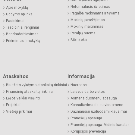
Neformalusis švietimas
Apie mokyklą
Pagalba mokiniams ir tėvams
Ugdymo aplinka
Mokinių pavėžėjimas
Pasiekimai
Mokinių maitinimas
Tradiciniai renginiai
Patalpų nuoma
Bendradarbiavimas
Biblioteka
Priėmimas į mokyklą
Ataskaitos
Informacija
Biudžeto vykdymo ataskaitų rinkiniai
Nuorodos
Finansinių ataskaitų rinkiniai
Laisvos darbo vietos
Lėšos veiklai viešinti
Asmens duomenų apsauga
Projektai
Konsultavimasis su visuomene
Viešieji pirkimai
Dažniausiai užduodami klausimai
Pranešėjų apsauga
Pranešėjų apsauga. Vidinis kanalas
Korupcijos prevencija