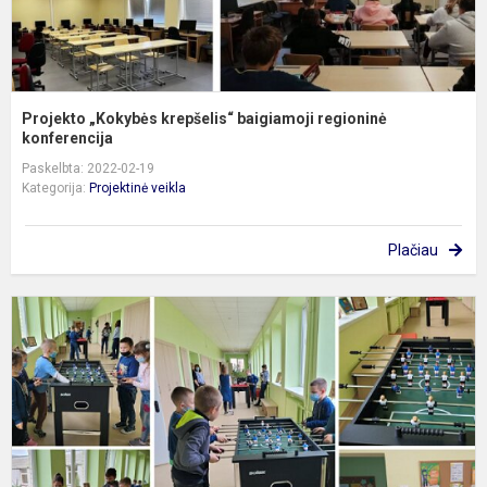
Projekto „Kokybės krepšelis“ baigiamoji regioninė
konferencija
Paskelbta: 2022-02-19
Kategorija:
Projektinė veikla
Plačiau
P
z
a