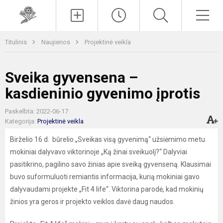
Paieška
Men
Titulinis
Naujienos
Projektinė veikla
Sveika gyvensena –
kasdieninio gyvenimo įprotis
Paskelbta: 2022-06-17
Kategorija:
Projektinė veikla
Birželio 16 d. būrelio „Sveikas visą gyvenimą“ užsiėmimo metu
mokiniai dalyvavo viktorinoje „Ką žinai sveikuolį?“ Dalyviai
pasitikrino, pagilino savo žinias apie sveiką gyvenseną. Klausimai
buvo suformuluoti remiantis informacija, kurią mokiniai gavo
dalyvaudami projekte „Fit 4 life“. Viktorina parodė, kad mokinių
žinios yra geros ir projekto veiklos davė daug naudos.