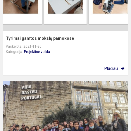
Tyrimai gamtos mokslų pamokose
Paskelbta: 2021-11-30
Kategorija:
Projektinė veikla
Plačiau
S
P