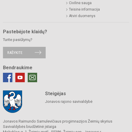
Civilinė sauga
Teisinė informacija
Atviri duomenys
Pastebėjote klaidų?
Turite pasiūlymų?
RAŠYKITE
Bendraukime
Steigėjas
Jonavos rajono savivaldybė
Jonavos Raimundo Samulevičiaus progimnazijos Žeimių skyrius
Savivaldybės biudžetinė įstaiga
Mokyklos g. 1, Žeimių mstl., 55386, Žeimių sen., Jonavos r.