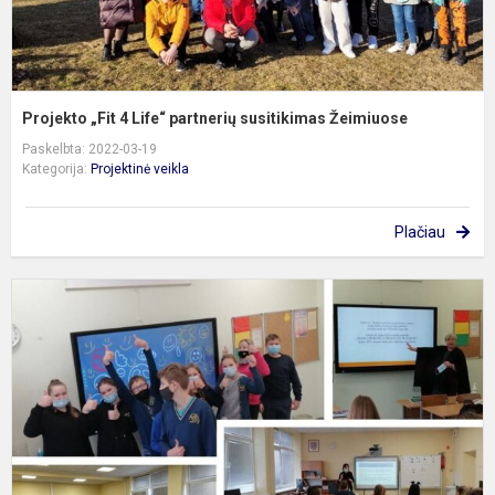
Projekto „Fit 4 Life“ partnerių susitikimas Žeimiuose
Paskelbta: 2022-03-19
Kategorija:
Projektinė veikla
Plačiau
P
„
k
b
r
k